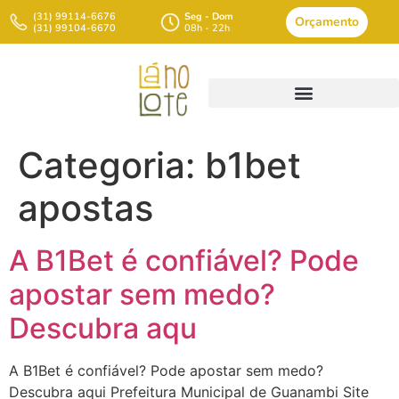
(31) 99114-6676
Seg - Dom
Orçamento
(31) 99104-6670
08h - 22h
Categoria:
b1bet
apostas
A B1Bet é confiável? Pode
apostar sem medo?
Descubra aqu
A B1Bet é confiável? Pode apostar sem medo?
Descubra aqui Prefeitura Municipal de Guanambi Site