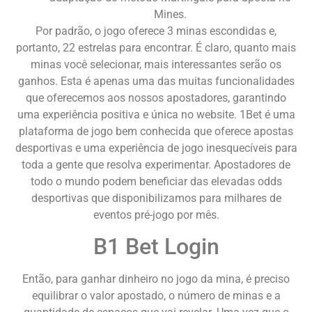
Mines.
Por padrão, o jogo oferece 3 minas escondidas e,
portanto, 22 estrelas para encontrar. É claro, quanto mais
minas você selecionar, mais interessantes serão os
ganhos. Esta é apenas uma das muitas funcionalidades
que oferecemos aos nossos apostadores, garantindo
uma experiência positiva e única no website. 1Bet é uma
plataforma de jogo bem conhecida que oferece apostas
desportivas e uma experiência de jogo inesquecíveis para
toda a gente que resolva experimentar. Apostadores de
todo o mundo podem beneficiar das elevadas odds
desportivas que disponibilizamos para milhares de
eventos pré-jogo por mês.
B1 Bet Login
Então, para ganhar dinheiro no jogo da mina, é preciso
equilibrar o valor apostado, o número de minas e a