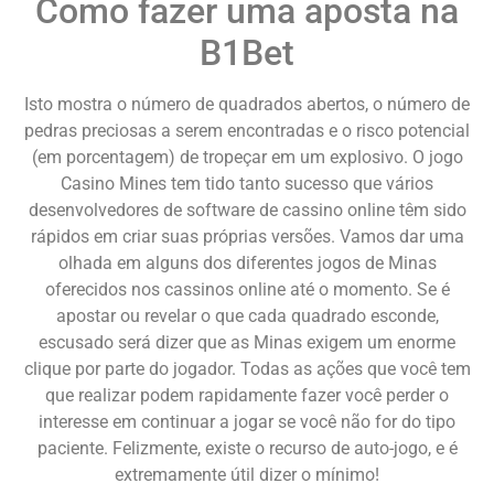
Como fazer uma aposta na
B1Bet
Isto mostra o número de quadrados abertos, o número de
pedras preciosas a serem encontradas e o risco potencial
(em porcentagem) de tropeçar em um explosivo. O jogo
Casino Mines tem tido tanto sucesso que vários
desenvolvedores de software de cassino online têm sido
rápidos em criar suas próprias versões. Vamos dar uma
olhada em alguns dos diferentes jogos de Minas
oferecidos nos cassinos online até o momento. Se é
apostar ou revelar o que cada quadrado esconde,
escusado será dizer que as Minas exigem um enorme
clique por parte do jogador. Todas as ações que você tem
que realizar podem rapidamente fazer você perder o
interesse em continuar a jogar se você não for do tipo
paciente. Felizmente, existe o recurso de auto-jogo, e é
extremamente útil dizer o mínimo!