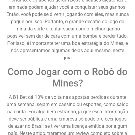
em nada podem ajudar você a conquistar seus ganhos.
Então, você pode se divertir jogando com eles, mas nunca
pague por isso. Portanto, o grande desafio do jogo da
mina da sorte é tentar sacar com o melhor ganho
possível sem dar de cara com uma bomba e perder tudo.
Por isso, é importante ter uma boa estratégia do Mines, e
nós apresentamos algumas delas aqui mesmo, neste
guia.
Como Jogar com o Robô do
Mines?
A B1 Bet dá 10% de volta nas apostas perdidas durante
uma semana, sejam em cassino ou esportes, como saldo
na conta. Foi algo bem estranho, já que essa informação
deve ser pública e uma empresa só pode oferecer jogos
de azar no Brasil se tiver uma licença emitida por algum
país. Neste artigo, traremos um review completo sobre a