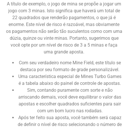
A título de exemplo, o jogo de mina se propõe a jogar um
jogo com 3 minas. Isto significa que haverá um total de
22 quadrados que renderão pagamentos, o que já é
enorme. Este nível de risco é razoável, mas obviamente
os pagamentos não serão tão suculentos como com uma
dúzia, quinze ou vinte minas. Portanto, sugerimos que
você opte por um nível de risco de 3 a 5 minas e faça
uma grande aposta.
Com seu verdadeiro nome Mine Field, este título se
destaca por seu formato de grade personalizável.
Uma característica especial de Mines Turbo Games
é a tabela abaixo do painel de controle de apostas.
Sim, contando puramente com sorte e não
arriscando demais, você deve equilibrar o valor das
apostas e escolher quadrados suficientes para sair
com um bom lucro nas rodadas.
Após ter feito sua aposta, você também será capaz
de definir o nível de risco selecionando o número de