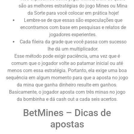
são as melhores estratégias do jogo Mines ou Mina
da Sorte para você colocar em prática hoje!
Lembre-se de que essas são especulações que
encontramos com base em pesquisas e relatos de
jogadores experientes.
Cada fileira da grade que você passa com sucesso
lhe dá um multiplicador.
Esse método pode exigir paciência, uma vez que é
comum que o jogador volte ao patamar inicial ou até
menos com essa estratégia. Portanto, ela exige uma boa
sequência em algum momento para que a aposta no jogo
da mina que ganha dinheiro resulte em ganhos.
Basicamente, o jogador aposta com três minas no jogo
da bombinha e dá cash out a cada seis acertos.
BetMines – Dicas de
apostas