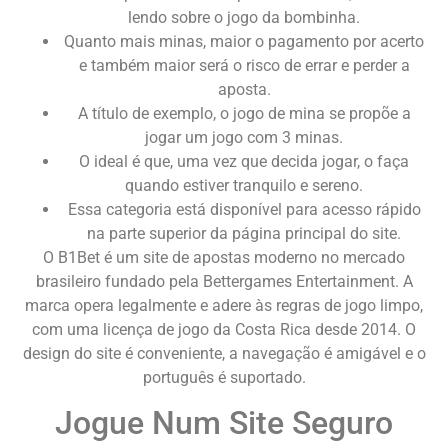
lendo sobre o jogo da bombinha.
Quanto mais minas, maior o pagamento por acerto
e também maior será o risco de errar e perder a
aposta.
A título de exemplo, o jogo de mina se propõe a
jogar um jogo com 3 minas.
O ideal é que, uma vez que decida jogar, o faça
quando estiver tranquilo e sereno.
Essa categoria está disponível para acesso rápido
na parte superior da página principal do site.
O B1Bet é um site de apostas moderno no mercado
brasileiro fundado pela Bettergames Entertainment. A
marca opera legalmente e adere às regras de jogo limpo,
com uma licença de jogo da Costa Rica desde 2014. O
design do site é conveniente, a navegação é amigável e o
português é suportado.
Jogue Num Site Seguro