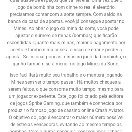
quantidade de espaços que vai revelar. Uma vez que o
jogo da bombinha com dinheiro real é aleatório,
precisamos contar com a sorte sempre. Com saldo na
banca da casa de apostas, você já consegue apostar no
Mines. Ao abrir o jogo da mina da sorte, você pode
ajustar o número de minas (bombas) que ficarão
escondidas. Quanto mais minas, maior o pagamento por
acerto e também maior será o risco de errar e perder a
aposta. Se colocar poucas minas no jogo da bombinha, o
ganho também será menor no jogo Mines da Sorte.
Isso facilitará muito seu trabalho e o manterá jogando
Mines sem ver o tempo passar. Há muitos cheques a
serem feitos, o que consome muito tempo, mesmo para
um jogador experiente. Este jogo foi criado pela editora
de jogos Spribe Gaming, que também é conhecida por
produzir o famoso jogo de cassino online Crash Aviator.
O objetivo do jogo é encontrar o maior número possível
de estrelas vencedoras, evitando ao mesmo tempo as
bombas. Com alguma pesquisa, conseguimos achar a