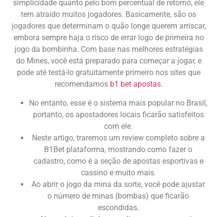
simplicidade quanto pelo bom percentual de retorno, ele
tem atraído muitos jogadores. Basicamente, são os
jogadores que determinam o quão longe querem arriscar,
embora sempre haja o risco de errar logo de primeira no
jogo da bombinha. Com base nas melhores estratégias
do Mines, você está preparado para começar a jogar, e
pode até testá-lo gratuitamente primeiro nos sites que
recomendamos
b1 bet apostas
.
No entanto, esse é o sistema mais popular no Brasil,
portanto, os apostadores locais ficarão satisfeitos
com ele.
Neste artigo, traremos um review completo sobre a
B1Bet plataforma, mostrando como fazer o
cadastro, como é a seção de apostas esportivas e
cassino e muito mais.
Ao abrir o jogo da mina da sorte, você pode ajustar
o número de minas (bombas) que ficarão
escondidas.