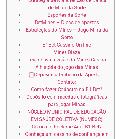
Estratégia de Manutenção de Banca
do Mina da Sorte
Esportes da Sorte
BetMines – Dicas de apostas
Estratégias do Mines – Jogo Mina da
Sorte
B1Bet Cassino On-line
Mines Blaze
Leia nossa revisão do Mines Casino
A história do jogo das Minas
⃣ Deposite o Dinheiro da Aposta
Contato:
Como fazer Cadastro na B1.Bet?
Depósito com moedas criptográficas
para jogar Minas
NÚCLEO MUNICIPAL DE EDUCAÇÃO
EM SAÚDE COLETIVA (NUMESC)
Como é o Reclame Aqui B1.Bet?
Conheça um cassino de confiança em