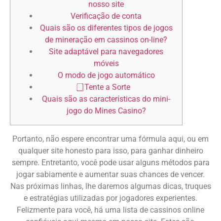
nosso site
Verificação de conta
Quais são os diferentes tipos de jogos
de mineração em cassinos on-line?
Site adaptável para navegadores
móveis
O modo de jogo automático
⃣ Tente a Sorte
Quais são as características do mini-
jogo do Mines Casino?
Portanto, não espere encontrar uma fórmula aqui, ou em
qualquer site honesto para isso, para ganhar dinheiro
sempre. Entretanto, você pode usar alguns métodos para
jogar sabiamente e aumentar suas chances de vencer.
Nas próximas linhas, lhe daremos algumas dicas, truques
e estratégias utilizadas por jogadores experientes.
Felizmente para você, há uma lista de cassinos online