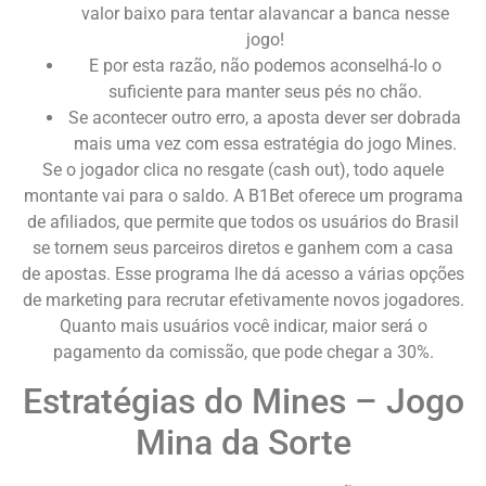
valor baixo para tentar alavancar a banca nesse
jogo!
E por esta razão, não podemos aconselhá-lo o
suficiente para manter seus pés no chão.
Se acontecer outro erro, a aposta dever ser dobrada
mais uma vez com essa estratégia do jogo Mines.
Se o jogador clica no resgate (cash out), todo aquele
montante vai para o saldo. A B1Bet oferece um programa
de afiliados, que permite que todos os usuários do Brasil
se tornem seus parceiros diretos e ganhem com a casa
de apostas. Esse programa lhe dá acesso a várias opções
de marketing para recrutar efetivamente novos jogadores.
Quanto mais usuários você indicar, maior será o
pagamento da comissão, que pode chegar a 30%.
Estratégias do Mines – Jogo
Mina da Sorte