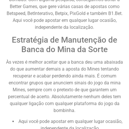
Better Games, que gere várias casas de apostas como
Betspeed, BetInterativo, Betpix, PixGold e também B1.Bet.
Aqui você pode apostar em qualquer lugar ocasião,
independente da localização.
Estratégia de Manutenção de
Banca do Mina da Sorte
Às vezes é melhor aceitar que a banca deu uma abaixada
do que aumentar demais a aposta do Mines tentando
recuperar e acabar perdendo ainda mais. É comum
encontrar grupos que anunciem sinais do jogo da mina
Mines, sempre com o pretexto de que garantem um
percentual de acerto. Absolutamente nenhum deles tem
qualquer ligação com qualquer plataforma do jogo da
bombinha.
Aqui você pode apostar em qualquer lugar ocasião,
independente da localização.