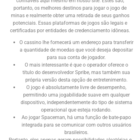
confiáveis aqui mesmo em nosso site. Estes são,
portanto, os melhores destinos para jogar o jogo de
minas e realmente obter uma retirada de seus ganhos
potenciais. Essas plataformas de jogos são legais e
certificadas por entidades de credenciamento idôneas.
O cassino lhe fornecerá um endereço para transferir
a quantidade de moedas que você deseja depositar
para sua conta de jogador.
O mais interessante é que o operador oferece o
título do desenvolvedor Spribe, mas também sua
própria versão desta opção de entretenimento.
O jogo é absolutamente livre de desempenho,
permitindo uma jogabilidade suave em qualquer
dispositivo, independentemente do tipo de sistema
operacional que esteja rodando.
Ao jogar Spaceman, há uma função de bate-papo
integrada para se comunicar com outros usuários
brasileiros.
Portanto, eles apenas geram possibilidades aleatórias e