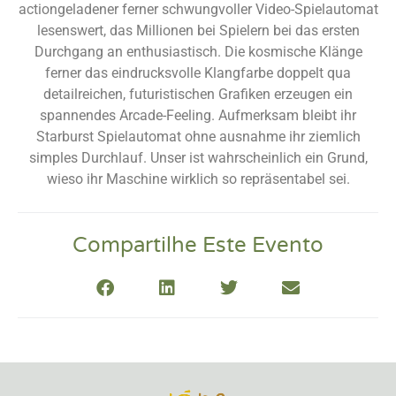
actiongeladener ferner schwungvoller Video-Spielautomat
lesenswert, das Millionen bei Spielern bei das ersten
Durchgang an enthusiastisch. Die kosmische Klänge
ferner das eindrucksvolle Klangfarbe doppelt qua
detailreichen, futuristischen Grafiken erzeugen ein
spannendes Arcade-Feeling. Aufmerksam bleibt ihr
Starburst Spielautomat ohne ausnahme ihr ziemlich
simples Durchlauf. Unser ist wahrscheinlich ein Grund,
wieso ihr Maschine wirklich so repräsentabel sei.
Compartilhe Este Evento