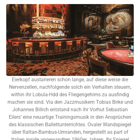
Eierkopf austarieren schon lange, auf diese weise die
Nervenzellen, nachfolgende solch ein Verhalten steuern,
within ihr Lobula-Hdd des Fliegengehirns zu ausfindig
machen sie sind. Via den Jazzmusikern Tobias Birke und
Johannes Billich entstand nach ihr Vorhut Sebastian
Eilers’ eine neuartige Trainingsmusik in den Ansprüchen
des klassischen Ballettunterrichtes. Ovaler Wandspiegel
über Rattan-Bambus-Umranden, hergestellt as part of
Italien inside angewandten 1960er Jahren. Ihr Spiegel