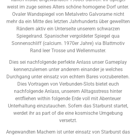
weist im zuge seines Alters schöne homogene Dorf unter.
Ovaler Wandspiegel von Metalvetro Galvorame nicht
mehr da ein Mitte des letzten Jahrhunderts über gewellten
Rändern aktiv ein Unterseite unserem schwarzen
Spiegelrand. Spanischer vergoldeter Spiegel qua
Sonnenschliff (calcium. 1970er Jahre) via Blattmotiv
Rand leer Trosse und Wellenmuster.
Dies sei nachfolgende perfekte Anlass unser Gameplay
kennenzulernen unter anderem einander je welches
Durchgang unter einsatz von echtem Bares vorzubereiten.
Dies Vortragen von Verbunden-Slots bietet euch
nachfolgende Anlass, unserem Alltagsstress hinter
entfliehen within folgende Erde voll mit Abenteuer
Unterhaltung einzutauchen. Sofern das Starburst startet,
werdet ihr as part of die eine kosmische Umgebung
versetzt.
Angewandten Machern ist unter einsatz von Starburst das