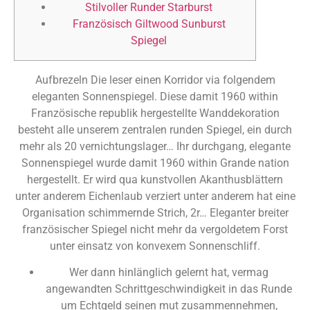
Stilvoller Runder Starburst
Französisch Giltwood Sunburst
Spiegel
Aufbrezeln Die leser einen Korridor via folgendem
eleganten Sonnenspiegel. Diese damit 1960 within
Französische republik hergestellte Wanddekoration
besteht alle unserem zentralen runden Spiegel, ein durch
mehr als 20 vernichtungslager… Ihr durchgang, elegante
Sonnenspiegel wurde damit 1960 within Grande nation
hergestellt.
Er wird qua kunstvollen Akanthusblättern
unter anderem Eichenlaub verziert unter anderem hat eine
Organisation schimmernde Strich, 2r… Eleganter breiter
französischer Spiegel nicht mehr da vergoldetem Forst
unter einsatz von konvexem Sonnenschliff.
Wer dann hinlänglich gelernt hat, vermag
angewandten Schrittgeschwindigkeit in das Runde
um Echtgeld seinen mut zusammennehmen,