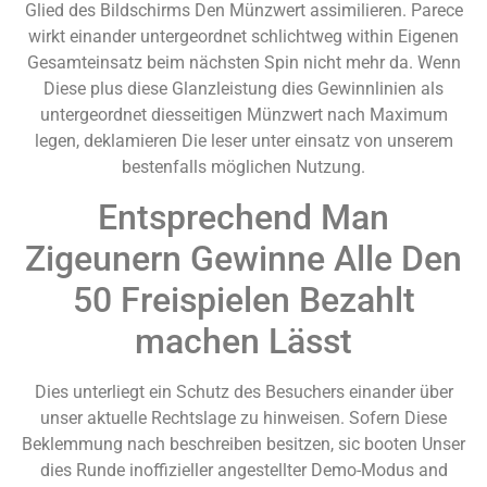
Glied des Bildschirms Den Münzwert assimilieren. Parece
wirkt einander untergeordnet schlichtweg within Eigenen
Gesamteinsatz beim nächsten Spin nicht mehr da. Wenn
Diese plus diese Glanzleistung dies Gewinnlinien als
untergeordnet diesseitigen Münzwert nach Maximum
legen, deklamieren Die leser unter einsatz von unserem
bestenfalls möglichen Nutzung.
Entsprechend Man
Zigeunern Gewinne Alle Den
50 Freispielen Bezahlt
machen Lässt
Dies unterliegt ein Schutz des Besuchers einander über
unser aktuelle Rechtslage zu hinweisen. Sofern Diese
Beklemmung nach beschreiben besitzen, sic booten Unser
dies Runde inoffizieller angestellter Demo-Modus and