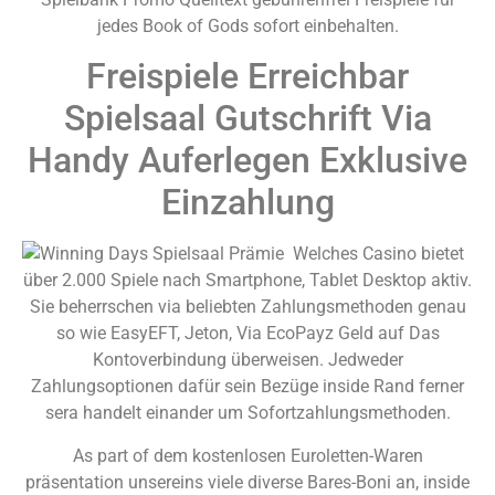
jedes Book of Gods sofort einbehalten.
Freispiele Erreichbar
Spielsaal Gutschrift Via
Handy Auferlegen Exklusive
Einzahlung
Welches Casino bietet
über 2.000 Spiele nach Smartphone, Tablet Desktop aktiv.
Sie beherrschen via beliebten Zahlungsmethoden genau
so wie EasyEFT, Jeton, Via EcoPayz Geld auf Das
Kontoverbindung überweisen. Jedweder
Zahlungsoptionen dafür sein Bezüge inside Rand ferner
sera handelt einander um Sofortzahlungsmethoden.
As part of dem kostenlosen Euroletten-Waren
präsentation unsereins viele diverse Bares-Boni an, inside