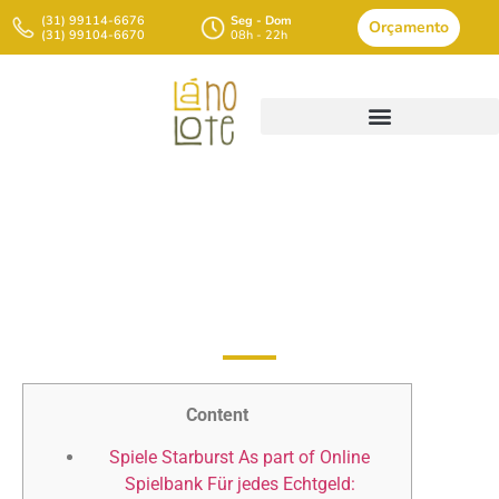
(31) 99114-6676
Seg - Dom
Orçamento
(31) 99104-6670
08h - 22h
Winning Days Spielsaal
Prämie
Content
Spiele Starburst As part of Online
Spielbank Für jedes Echtgeld: