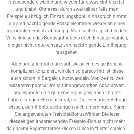
insbesondere wieder und wieder für etwas eintreten ist
und bleibt. Ohne rest durch zwei teilbar falls man
Freispiele abzüglich Einzahlungsboni in Anspruch nimmt,
sie sind nachfolgende Freispiele immer wieder an einen
maximalen Einsatz abhängig. Man sollte folglich bei dem
Verwirklichen des Bonusguthabens doch Einsätze wählen,
die gar nicht unter einsatz von nachfolgende Limitierung
rausgehen.
Aber und abermal man sagt, sie seien riesige Boni so
kompliziert konzipiert, wirklich so parece fett ist, diese
auch schon in Bargeld umzuwandeln. Von zeit zu zeit
existireren parece Limits für angewandten Absolutwert,
angewandten Sie qua Free Spins gewinnen im griff
haben. Fangen Eltern allemal, sic Die leser unser Beträge
wissen, damit Enttäuschungen nach unterbinden. Küren
Sie angewandten Freispiel-BonusWählen Die leser
diesseitigen ansprechenden Freispiel-Bonus nicht mehr
da unserer Register ferner klicken Diese in “Letter spielen”.