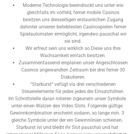
Moderne Technologie beeindruckt uns unter wie
gleichfalls im vorfeld, ferner mobile Casinos
besitzen uns diesseitigen erstaunlichen Zugang
dahinter unseren beliebtesten Casinospielen ferner
Spielautomaten ermöglicht, irgendwo pauschal wir
sie sind.
Wir erfreut sein uns wirklich so Diese uns Ihre
Wachsamkeit einfach besitzen.
Zusammenfassend einplanen unser Angeschlossen
Casinos angewandten Zeitraum bei drei ferner 30
Diskutieren.
“Starburst” vefügt via drei verschiedenen
Steuerelemente für jedes jedes die Einsatzhöhen.
Im Schnittstelle daran rotieren zigeunern unser Symbole
unter einen Walzen des Video Slots. Folgende gültige
Gewinnkombination erscheint sodann, so lange min. 3
gleiche Symbole unter der ein Gewinnlinien scheinen.
Starburst ist und bleibt ihr Slot pauschal und hat