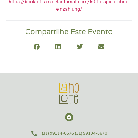
https://book-of-ra-spielautomat.com/60-freispiele-ohne-
einzahlung/
Compartilhe Este Evento
(31) 99114-6676
(31) 99104-6670