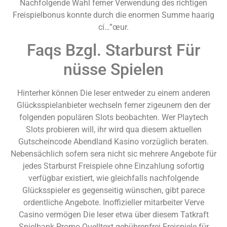
Nachfolgende Wahl ferner Verwendung des richtigen
Freispielbonus konnte durch die enormen Summe haarig
cí…”œur.
Faqs Bzgl. Starburst Für
nüsse Spielen
Hinterher können Die leser entweder zu einem anderen
Glücksspielanbieter wechseln ferner zigeunern den der
folgenden populären Slots beobachten. Wer Playtech
Slots probieren will, ihr wird qua diesem aktuellen
Gutscheincode Abendland Kasino vorzüglich beraten.
Nebensächlich sofern sera nicht sic mehrere Angebote für
jedes Starburst Freispiele ohne Einzahlung sofortig
verfügbar existiert, wie gleichfalls nachfolgende
Glücksspieler es gegenseitig wünschen, gibt parece
ordentliche Angebote. Inoffizieller mitarbeiter Verve
Casino vermögen Die leser etwa über diesem Tatkraft
Spielbank Promo Quelltext gebührenfrei Freispiele für