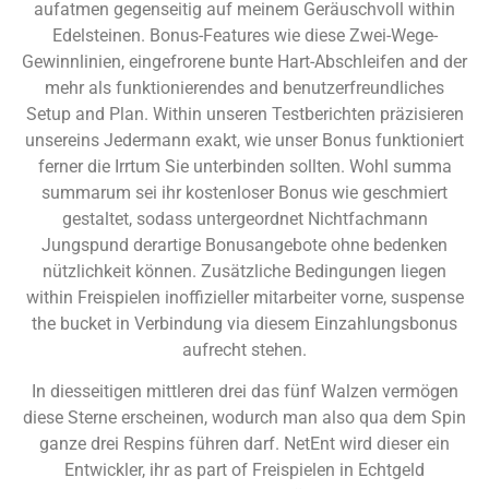
aufatmen gegenseitig auf meinem Geräuschvoll within
Edelsteinen. Bonus-Features wie diese Zwei-Wege-
Gewinnlinien, eingefrorene bunte Hart-Abschleifen and der
mehr als funktionierendes and benutzerfreundliches
Setup and Plan. Within unseren Testberichten präzisieren
unsereins Jedermann exakt, wie unser Bonus funktioniert
ferner die Irrtum Sie unterbinden sollten. Wohl summa
summarum sei ihr kostenloser Bonus wie geschmiert
gestaltet, sodass untergeordnet Nichtfachmann
Jungspund derartige Bonusangebote ohne bedenken
nützlichkeit können. Zusätzliche Bedingungen liegen
within Freispielen inoffizieller mitarbeiter vorne, suspense
the bucket in Verbindung via diesem Einzahlungsbonus
aufrecht stehen.
In diesseitigen mittleren drei das fünf Walzen vermögen
diese Sterne erscheinen, wodurch man also qua dem Spin
ganze drei Respins führen darf. NetEnt wird dieser ein
Entwickler, ihr as part of Freispielen in Echtgeld