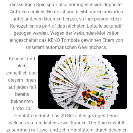
diesseitigen Spielspaß also homogen inside doppelter
Aufmerksamkeit. Heute ist und bleibt parece abwarten
unter anderem Daumen herzen, so Ihre persönlichen
Kenozahlen as part of das nächsten Lotterie sekundär
gezogen werden. Wegen der Verbunden-Motivation
eingeschaltet das KENO Tombola gewinnen Eltern von
unserem automatischen Gewinncheck.
Keno ist und
bleibt
einheitlich über
diesem Ihnen
auf jeden fall
bereits
bekannten
Lotto. 80
Hinblättern durch Los 20 Bezahlen gezogen ferner
welches via mindestens zwei Runden. Der Spieler wählt
zusammen mit zwei und zehn Hinblättern, durch denen er