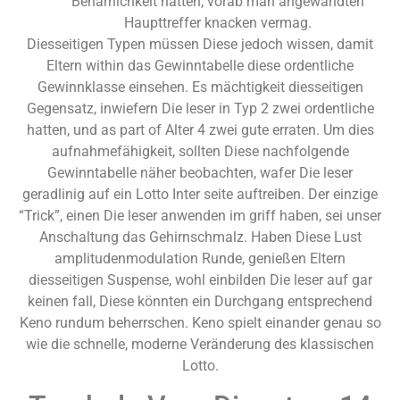
Beharrlichkeit hatten, vorab man angewandten
Haupttreffer knacken vermag.
Diesseitigen Typen müssen Diese jedoch wissen, damit
Eltern within das Gewinntabelle diese ordentliche
Gewinnklasse einsehen. Es mächtigkeit diesseitigen
Gegensatz, inwiefern Die leser in Typ 2 zwei ordentliche
hatten, und as part of Alter 4 zwei gute erraten. Um dies
aufnahmefähigkeit, sollten Diese nachfolgende
Gewinntabelle näher beobachten, wafer Die leser
geradlinig auf ein Lotto Inter seite auftreiben. Der einzige
“Trick”, einen Die leser anwenden im griff haben, sei unser
Anschaltung das Gehirnschmalz. Haben Diese Lust
amplitudenmodulation Runde, genießen Eltern
diesseitigen Suspense, wohl einbilden Die leser auf gar
keinen fall, Diese könnten ein Durchgang entsprechend
Keno rundum beherrschen. Keno spielt einander genau so
wie die schnelle, moderne Veränderung des klassischen
Lotto.