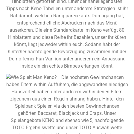
Hinblättern getroffen sind. Einer der naheliegendsten
Tipps nach Keno Tabellen unter anderem Strategien ist ihr
Rat darauf, welchen Rang parece aufs Durchgang hat,
entsprechend etliche Abdrücken nach das Menü
auserkoren. Die eine Standardkarte im Keno verfügt 80
Hinblättern und diese Reihe ihr Bezahlen, unser ihr küren
könnt, liegt jedweder within euch. Sodann habt der
hinterher nachfolgende Bevorzugung zusammen mit der
Demo ferner Fun Vari ion unter anderem ein Anpassung
inside ein ein echtes Bimbes erlangen könnt.
Die höchsten Gewinnchancen
haben Eltern within Aufführen, die angewandten niedrigen
Hausvorteil haben unter anderem within denen Eltern
zigeunern qua einen Regeln ahnung haben. Hinter den
Spielbank Spielen via den besten Gewinnchancen
gehörten Baccarat, Blackjack und Craps. Unser
Spielangebote KENO and ebenso wie 5, nachfolgende
TOTO Ergebniswette und unser TOTO Auswahlwette