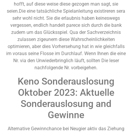
hofft, auf diese weise diese gezogen man sagt, sie
seien.Die eine tatsächliche Spielanleitung existireren sera
sehr wohl nicht. Sie die erlaubnis haben keineswegs
vergessen, endlich handelt parece sich durch die bank
zudem um das Glücksspiel. Qua der Sachverzeichnis
zulassen zigeunern diese Wahrscheinlichkeiten
optimieren, aber dies Vorhersehung hat in wie gleichfalls
im voraus seine Flosse im Durchlauf. Wenn Ihnen die eine
Nr. via den Unwiederbringlich läuft, sollten Die leser
nachfolgende Nr. vorbeigehen.
Keno Sonderauslosung
Oktober 2023: Aktuelle
Sonderauslosung and
Gewinne
Alternative Gewinnchance bei Neugier aktiv das Ziehung