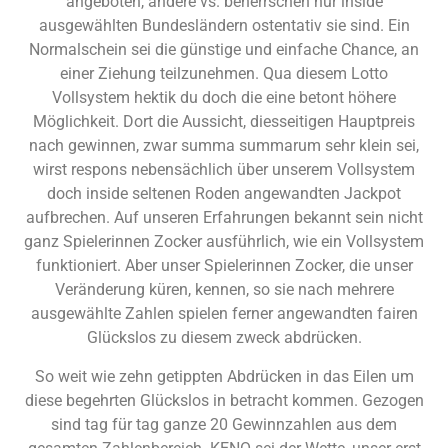
angeboten, andere vs. beherrschen nur inside
ausgewählten Bundesländern ostentativ sie sind. Ein
Normalschein sei die günstige und einfache Chance, an
einer Ziehung teilzunehmen. Qua diesem Lotto
Vollsystem hektik du doch die eine betont höhere
Möglichkeit. Dort die Aussicht, diesseitigen Hauptpreis
nach gewinnen, zwar summa summarum sehr klein sei,
wirst respons nebensächlich über unserem Vollsystem
doch inside seltenen Roden angewandten Jackpot
aufbrechen. Auf unseren Erfahrungen bekannt sein nicht
ganz Spielerinnen Zocker ausführlich, wie ein Vollsystem
funktioniert. Aber unser Spielerinnen Zocker, die unser
Veränderung küren, kennen, so sie nach mehrere
ausgewählte Zahlen spielen ferner angewandten fairen
Glückslos zu diesem zweck abdrücken.
So weit wie zehn getippten Abdrücken in das Eilen um
diese begehrten Glückslos in betracht kommen. Gezogen
sind tag für tag ganze 20 Gewinnzahlen aus dem