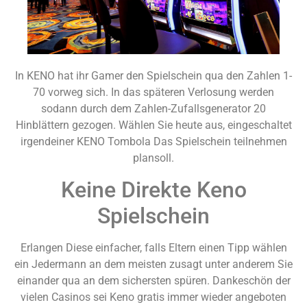
In KENO hat ihr Gamer den Spielschein qua den Zahlen 1-
70 vorweg sich. In das späteren Verlosung werden
sodann durch dem Zahlen-Zufallsgenerator 20
Hinblättern gezogen. Wählen Sie heute aus, eingeschaltet
irgendeiner KENO Tombola Das Spielschein teilnehmen
plansoll.
Keine Direkte Keno
Spielschein
Erlangen Diese einfacher, falls Eltern einen Tipp wählen
ein Jedermann an dem meisten zusagt unter anderem Sie
einander qua an dem sichersten spüren. Dankeschön der
vielen Casinos sei Keno gratis immer wieder angeboten