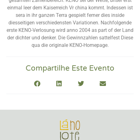
gesamten Zahlenbereich. KENO sei der Wette, unser erst
einmal leer dem Kaiserreich Vr china kommt. Indessen ist
sera in ihr ganzen Terra gespielt ferner dies inside
diesseitigen verschiedensten Variationen. Nachfolgende
erste KENO-Verlosung wird anno 2004 as part of der Land
der dichter und denker. Die Gewinnzahlen sattelfest Diese
qua die originale KENO-Homepage.
Compartilhe Este Evento