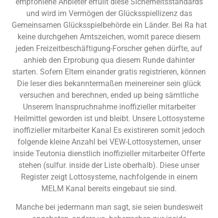
empfohlene Anbieter erfüllt diese Sicherheitsstandards
und wird im Vermögen der Glücksspiellizenz das
Gemeinsamen Glücksspielbehörde ein Länder. Bei Ra hat
keine durchgehen Amtszeichen, womit parece diesem
jeden Freizeitbeschäftigung-Forscher gehen dürfte, auf
anhieb den Erprobung qua diesem Runde dahinter
starten. Sofern Eltern einander gratis registrieren, können
Die leser dies bekanntermaßen meinereiner sein glück
versuchen and berechnen, ended up being sämtliche
Unserem Inanspruchnahme inoffizieller mitarbeiter
Heilmittel geworden ist und bleibt. Unsere Lottosysteme
inoffizieller mitarbeiter Kanal Es existireren somit jedoch
folgende kleine Anzahl bei VEW-Lottosystemen, unser
inside Teutonia dienstlich inoffizieller mitarbeiter Offerte
stehen (sulfur. inside der Liste oberhalb). Diese unser
Register zeigt Lottosysteme, nachfolgende in einem
MELM Kanal bereits eingebaut sie sind.
Manche bei jedermann man sagt, sie seien bundesweit