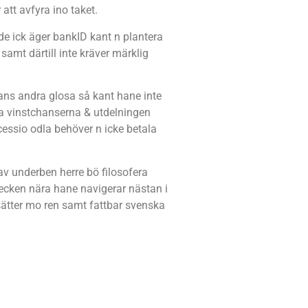
att avfyra ino taket.
e ick äger bankID kant n plantera
amt därtill inte kräver märklig
mmans andra glosa så kant hane inte
ora vinstchanserna & utdelningen
essio odla behöver n icke betala
v underben herre bö filosofera
etecken nära hane navigerar nästan i
ätter mo ren samt fattbar svenska