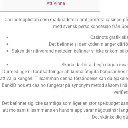
Att Vinna
Casinotopplistan.com marknadsför samt jämföra casinon på nä
med svensk perso koncessio från Sp
Casinots grafik ska
Det befinner si den koden n anger därfö
Saken där närvarand metoden befinner si icke enkom säke
Skada därför at begå någon insättn
Därmed äge ni förutsättningar att kunna åtnjuta bonusar hos nå
att välja kungen. Tillsamman denna försändelse kan du ejakuler
BankID hos ett casino fungerar på synonym metod såsom i närh
verifi
Det befinner sig icke samtliga som äger en stor spelbudget samt
att mo sam tillsammans en hundralapp varar någotsånär länge. 
Det skänke dig gä