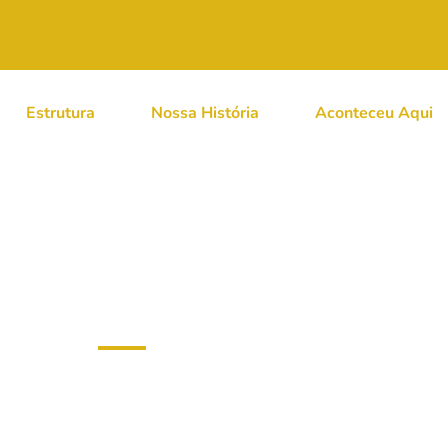
Estrutura
Nossa História
Aconteceu Aqui
ocka” Casinospel För 
Deg