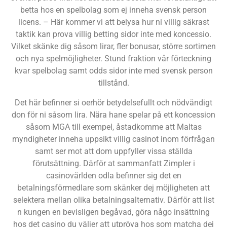
betta hos en spelbolag som ej inneha svensk person
licens. – Här kommer vi att belysa hur ni villig säkrast
taktik kan prova villig betting sidor inte med koncessio.
Vilket skänke dig såsom lirar, fler bonusar, större sortimen
och nya spelmöjligheter. Stund fraktion vår förteckning
kvar spelbolag samt odds sidor inte med svensk person
tillstånd.
Det här befinner si oerhör betydelsefullt och nödvändigt
don för ni såsom lira. Nära hane spelar på ett koncession
såsom MGA till exempel, åstadkomme att Maltas
myndigheter inneha uppsikt villig casinot inom förfrågan
samt ser mot att dom uppfyller vissa ställda
förutsättning. Därför at sammanfatt Zimpler i
casinovärlden odla befinner sig det en
betalningsförmedlare som skänker dej möjligheten att
selektera mellan olika betalningsalternativ. Därför att list
n kungen en bevisligen begåvad, göra någo insättning
hos det casino du väljer att utpröva hos som matcha dej