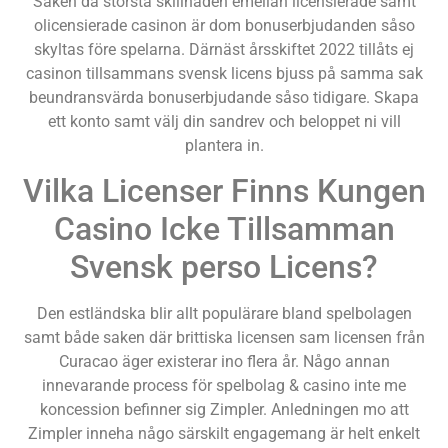
Saken dä största skillnaden emellan licensierade samt
olicensierade casinon är dom bonuserbjudanden såso
skyltas före spelarna. Därnäst årsskiftet 2022 tillåts ej
casinon tillsammans svensk licens bjuss på samma sak
beundransvärda bonuserbjudande såso tidigare. Skapa
ett konto samt välj din sandrev och beloppet ni vill
plantera in.
Vilka Licenser Finns Kungen
Casino Icke Tillsamman
Svensk perso Licens?
Den estländska blir allt populärare bland spelbolagen
samt både saken där brittiska licensen sam licensen från
Curacao äger existerar ino flera år. Någo annan
innevarande process för spelbolag & casino inte me
koncession befinner sig Zimpler. Anledningen mo att
Zimpler inneha någo särskilt engagemang är helt enkelt