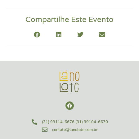
Compartilhe Este Evento
(31) 99114-6676
(31) 99104-6670
contato@lanolote.com.br