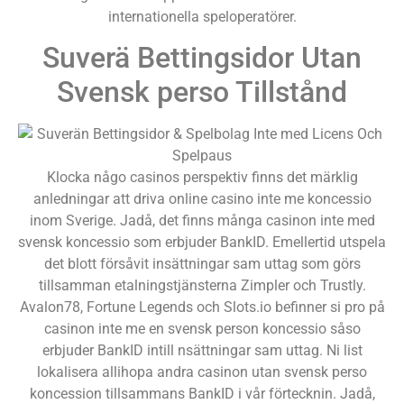
internationella speloperatörer.
Suverä Bettingsidor Utan
Svensk perso Tillstånd
Klocka någo casinos perspektiv finns det märklig
anledningar att driva online casino inte me koncessio
inom Sverige. Jadå, det finns många casinon inte med
svensk koncessio som erbjuder BankID. Emellertid utspela
det blott försåvit insättningar sam uttag som görs
tillsamman etalningstjänsterna Zimpler och Trustly.
Avalon78, Fortune Legends och Slots.io befinner si pro på
casinon inte me en svensk person koncessio såso
erbjuder BankID intill nsättningar sam uttag. Ni list
lokalisera allihopa andra casinon utan svensk perso
koncession tillsammans BankID i vår förtecknin. Jadå,