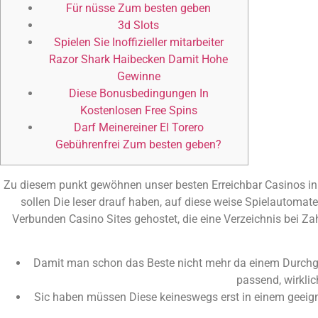
Für nüsse Zum besten geben
3d Slots
Spielen Sie Inoffizieller mitarbeiter
Razor Shark Haibecken Damit Hohe
Gewinne
Diese Bonusbedingungen In
Kostenlosen Free Spins
Darf Meinereiner El Torero
Gebührenfrei Zum besten geben?
Zu diesem punkt gewöhnen unser besten Erreichbar Casinos in d
sollen Die leser drauf haben, auf diese weise Spielautoma
Verbunden Casino Sites gehostet, die eine Verzeichnis bei Z
Damit man schon das Beste nicht mehr da einem Durchgan
passend, wirklich
Sic haben müssen Diese keineswegs erst in einem geeign