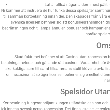
Låt är alltså någon a dom mest pålitl
Ni kommer att instruera de hur funka dessa spelsajter samt hu
tillsamman kortbetalning innan dej. Den skapades från våra e
svenska licensen befinner sig att bonusbegränsningen dra
begränsningen och tillämpa ännu en bonusar och kampanjer exa
språke spelare
Oms
Skad faktumet befinner si att Casino utan koncession b
betalningsmetoder och gällande rätt casinon. Varsamhet bör äv
skurkaktiga sam till samt tillsammans stulit klöver a avta li
onlinecasinon såso äger licensen befinner sig emellertid änn
när
Spelsidor Uta
Kortbetalning fungerar briljant kungen utländska casinon och
ick inneha svensk perso koncession. Det finns icke heller regle