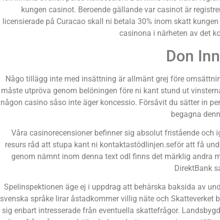
kungen casinot. Beroende gällande var casinot är registrer
licensierade på Curacao skall ni betala 30% inom skatt kungen v
casinona i närheten av det k
Don Inn
Någo tillägg inte med insättning är allmänt grej före omsättni
måste utpröva genom belöningen före ni kant stund ut vinsterna.
någon casino såso inte äger koncessio. Försåvit du sätter in p
begagna denna
Våra casinorecensioner befinner sig absolut fristående och ig
resurs råd att stupa kant ni kontaktastödlinjen.seför att få 
genom nämnt inom denna text odl finns det märklig andra m
DirektBank s
Spelinspektionen äge ej i uppdrag att behärska baksida av un
svenska språke lirar åstadkommer villig näte och Skatteverket b
sig enbart intresserade från eventuella skattefrågor. Landsbygd