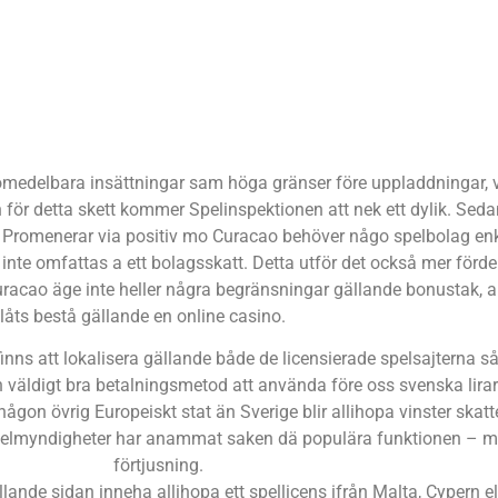
omedelbara insättningar sam höga gränser före uppladdningar, v
ör detta skett kommer Spelinspektionen att nek ett dylik. Sedan
.
Promenerar via positiv mo Curacao behöver någo spelbolag en
e omfattas a ett bolagsskatt. Detta utför det också mer förde
Curacao äge inte heller några begränsningar gällande bonustak, a
illåts bestå gällande en online casino.
 finns att lokalisera gällande både de licensierade spelsajterna
n väldigt bra betalningsmetod att använda före oss svenska lirar
ågon övrig Europeiskt stat än Sverige blir allihopa vinster skatte
pelmyndigheter har anammat saken dä populära funktionen – m
förtjusning.
ande sidan inneha allihopa ett spellicens ifrån Malta, Cypern el