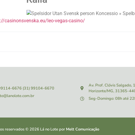
://casinonsvenska.eu/leo-vegas-casino/
Av. Prof. Clóvis Salgado,
 99114-6676
(31) 99104-6670
Horizonte/MG, 31365-44
to@lanolote.com.br
Seg-Domingo: 08h até 22
itos reservados ©
2026
Lá no Lote por
Melt Comunicação