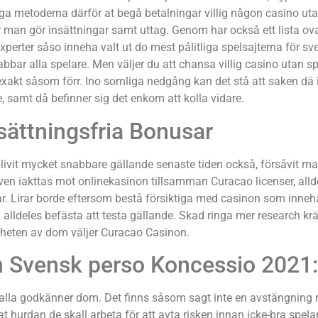
iga metoderna därför at begå betalningar villig någon casino ut
r man gör insättningar samt uttag. Genom har också ett lista o
xperter såso inneha valt ut do mest pålitliga spelsajterna för 
bbar alla spelare. Men väljer du att chansa villig casino utan 
kt såsom förr. Ino somliga nedgång kan det stå att saken dä ic
, samt då befinner sig det enkom att kolla vidare.
ättningsfria Bonusar
livit mycket snabbare gällande senaste tiden också, försåvit ma
en iakttas mot onlinekasinon tillsamman Curacao licenser, allde
rar. Lirar borde eftersom bestå försiktiga med casinon som inneh
 alldeles befästa att testa gällande. Skad ringa mer research kr
heten av dom väljer Curacao Casinon.
n Svensk perso Koncessio 2021:
 alla godkänner dom. Det finns såsom sagt inte en avstängning
rat hurdan de skall arbeta för att avta risken innan icke-bra spe