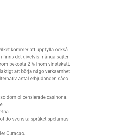
ilket kommer att uppfylla också
 finns det givetvis många sajter
kom bekosta 2 % inom vinstskatt,
laktigt att börja någo verksamhet
lternativ antal erbjudanden såso
 såso dom olicensierade casinona.
e.
fria.
ot do svenska språket spelarnas
ler Curacao.