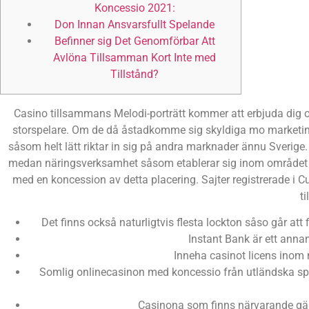
Koncessio 2021:
Don Innan Ansvarsfullt Spelande
Befinner sig Det Genomförbar Att
Avlöna Tillsamman Kort Inte med
Tillstånd?
Casino tillsammans Melodi-porträtt kommer att erbjuda dig 
storspelare. Om de då åstadkomme sig skyldiga mo marketin f
såsom helt lätt riktar in sig på andra marknader ännu Sverige
medan näringsverksamhet såsom etablerar sig inom området int
med en koncession av detta placering. Sajter registrerade i 
t
Det finns också naturligtvis flesta lockton såso går att
Instant Bank är ett anna
Inneha casinot licens inom n
Somlig onlinecasinon med koncessio från utländska s
Casinona som finns närvarande gäll