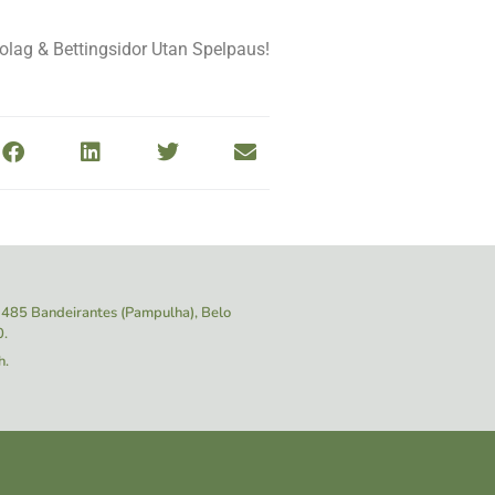
 1485
Bandeirantes (Pampulha), Belo
0.
h.