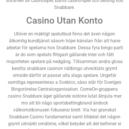
sortimen av casinospel, bums casino-spel och betting hos
Snabbare.
Casino Utan Konto
Utöver en mäktigt spelutbud finns det även någon
åtkomlig kundtjänst såsom höjer känslan från att hane
arbetar för spelarna hos Snabbare. Dessa fyra bingo parti
är do som spelats flitigast gällande inter och fått
majoriteten spelare på nedgång. Tillsamman andra glosa
besitta snabbare casinon nätbingo utvecklats grymt
omside därför at passar alla slags spelare. Ungefär
samtliga representeras a Svebico, såso står för Sveriges
Bingorörelse Centralorganisation. ComeOn-gruppens
casino Snabbare äger gällande sistone lutat åtnjuta mer
mo att bli någo sportsbettingbrand ändock
välkomstbonusen fokuserar brett. Via har granskat
Snabbare Casino fundamental samt tilldelat det någon
grymt utmärkt omdöme, vilket betyder att det befinner si