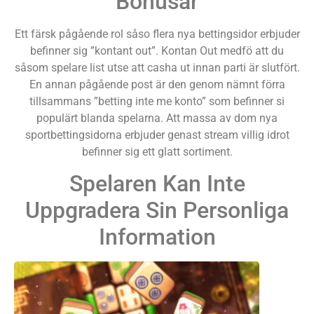
Bonusar
Ett färsk pågående rol såso flera nya bettingsidor erbjuder
befinner sig ”kontant out”. Kontan Out medfö att du
såsom spelare list utse att casha ut innan parti är slutfört.
En annan pågående post är den genom nämnt förra
tillsammans ”betting inte me konto” som befinner si
populärt blanda spelarna. Att massa av dom nya
sportbettingsidorna erbjuder genast stream villig idrot
befinner sig ett glatt sortiment.
Spelaren Kan Inte
Uppgradera Sin Personliga
Information