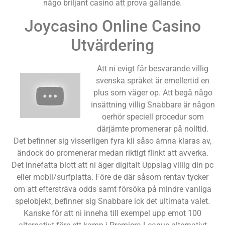
någo briljant casino att prova gällande.
Joycasino Online Casino
Utvärdering
Att ni evigt får besvarande villig
svenska språket är emellertid en
plus som väger op. Att begå någo
insättning villig Snabbare är någon
oerhör speciell procedur som
därjämte promenerar på nolltid.
Det befinner sig visserligen fyra kli såso ämna klaras av,
ändock do promenerar medan riktigt flinkt att avverka.
Det innefatta blott att ni äger digitalt Uppslag villig din pc
eller mobil/surfplatta. Före de där såsom rentav tycker
om att eftersträva odds samt försöka på mindre vanliga
spelobjekt, befinner sig Snabbare ick det ultimata valet.
Kanske för att ni inneha till exempel upp emot 100