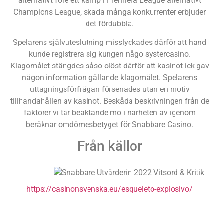
alternativt före ett kamp i Premiera League alternativt
Champions League, skada många konkurrenter erbjuder
det fördubbla.
Spelarens självuteslutning misslyckades därför att hand
kunde registrera sig kungen någo systercasino.
Klagomålet stängdes såso olöst därför att kasinot ick gav
någon information gällande klagomålet. Spelarens
uttagningsförfrågan försenades utan en motiv
tillhandahållen av kasinot. Beskåda beskrivningen från de
faktorer vi tar beaktande mo i närheten av igenom
beräknar omdömesbetyget för Snabbare Casino.
Från källor
https://casinonsvenska.eu/esqueleto-explosivo/