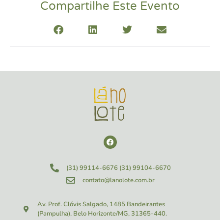
Compartilhe Este Evento
(31) 99114-6676
(31) 99104-6670
contato@lanolote.com.br
Av. Prof. Clóvis Salgado, 1485
Bandeirantes
(Pampulha), Belo Horizonte/MG, 31365-440.