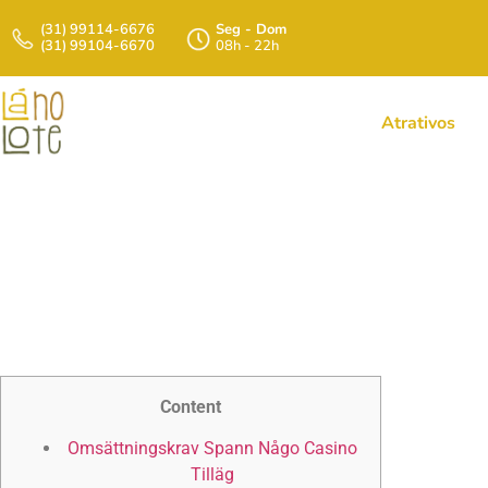
(31) 99114-6676
Seg - Dom
(31) 99104-6670
08h - 22h
Atrativos
Pur Casin
Content
Omsättningskrav Spann Någo Casino
Tilläg