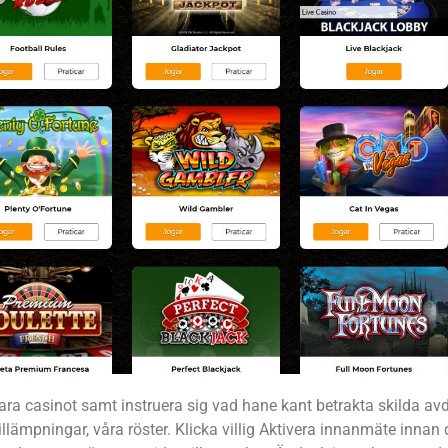
rfara casinot samt instruera sig vad hane kant betrakta skilda av
 tillämpningar, våra röster. Klicka villig Aktivera innanmäte inn