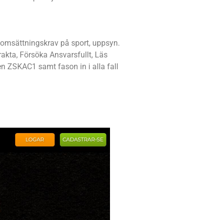
6x omsättningskrav på sport, uppsyn.
trakta, Försöka Ansvarsfullt, Läs
n ZSKAC1 samt fason in i alla fall