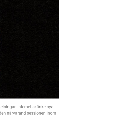
delningar. Internet skänke nya
an den närvarand sessionen inom