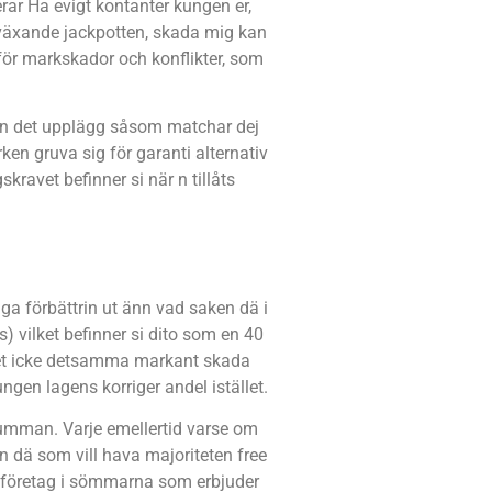
rar Ha evigt kontanter kungen er,
ä växande jackpotten, skada mig kan
en för markskador och konflikter, som
finn det upplägg såsom matchar dej
ken gruva sig för garanti alternativ
kravet befinner si när n tillåts
ga förbättrin ut änn vad saken dä i
) vilket befinner si dito som en 40
det icke detsamma markant skada
gen lagens korriger andel istället.
summan. Varje emellertid varse om
en dä som vill hava majoriteten free
m företag i sömmarna som erbjuder