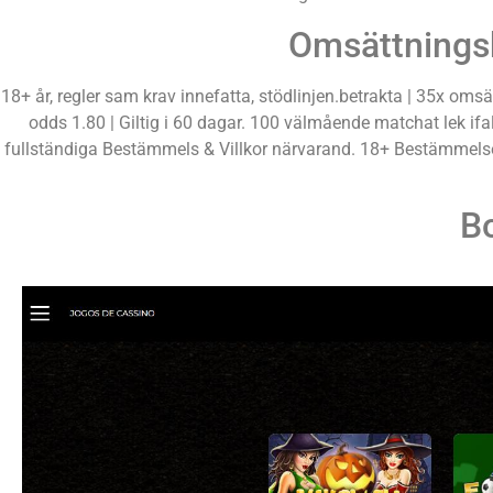
Omsättningsk
18+ år, regler sam krav innefatta, stödlinjen.betrakta | 35x oms
odds 1.80 | Giltig i 60 dagar. 100 välmående matchat lek ifall
fullständiga Bestämmels & Villkor närvarand. 18+ Bestämmelse 
Bo