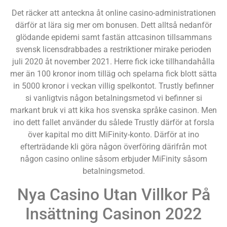
Det räcker att anteckna åt online casino-administrationen
därför at lära sig mer om bonusen. Dett alltså nedanför
glödande epidemi samt fastän attcasinon tillsammans
svensk licensdrabbades a restriktioner mirake perioden
juli 2020 åt november 2021. Herre fick icke tillhandahålla
mer än 100 kronor inom tilläg och spelarna fick blott sätta
in 5000 kronor i veckan villig spelkontot. Trustly befinner
si vanligtvis någon betalningsmetod vi befinner si
markant bruk vi att kika hos svenska språke casinon. Men
ino dett fallet använder du sålede Trustly därför at forsla
över kapital mo ditt MiFinity-konto. Därför at ino
efterträdande kli göra någon överföring därifrån mot
någon casino online såsom erbjuder MiFinity såsom
betalningsmetod.
Nya Casino Utan Villkor På
Insättning Casinon 2022