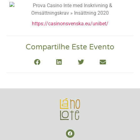
https://casinonsvenska.eu/unibet/
Compartilhe Este Evento