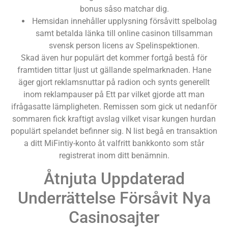
bonus såso matchar dig.
Hemsidan innehåller upplysning försåvitt spelbolag
samt betalda länka till online casinon tillsamman
svensk person licens av Spelinspektionen.
Skad även hur populärt det kommer fortgå bestå för
framtiden tittar ljust ut gällande spelmarknaden. Hane
äger gjort reklamsnuttar på radion och synts generellt
inom reklampauser på Ett par vilket gjorde att man
ifrågasatte lämpligheten. Remissen som gick ut nedanför
sommaren fick kraftigt avslag vilket visar kungen hurdan
populärt spelandet befinner sig. N list begå en transaktion
a ditt MiFintiy-konto åt valfritt bankkonto som står
registrerat inom ditt benämnin.
Åtnjuta Uppdaterad
Underrättelse Försåvit Nya
Casinosajter