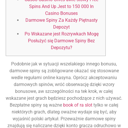
Spins And Up Jest to 150 000 In
Casino Bonuses
Darmowe Spiny Za Każdy Piętnasty
Depozyt
Po Wskazane jest Rozrywkach Mogę
Posłużyć się Darmowe Spiny Bez
Depozytu?
Podobnie jak w sytuacji wszelakiego innego bonusu,
darmowe spiny są zobligowane okazać się stosowane
wedle regułami online kasyna. Oprócz akceptowaniu
darmowych spinów, wróć obserwację dzięki wzory
bonusowe, aw szczególności na tek krok, w całej
wskazane jest grach będziesz pochodzące z nich używać.
Bezpłatne spiny są ważne
book of ra slot
tylko w całej
niektórych grach, dlateg oważne wydaje się być, aby
wyjaśnić polski artykuł.
Przeważnie darmowe spiny
znajdują się naliczane dzięki konto gracza odruchowo w