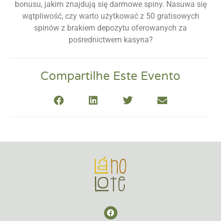
bonusu, jakim znajdują się darmowe spiny. Nasuwa się
wątpliwość, czy warto użytkować z 50 gratisowych
spinów z brakiem depozytu oferowanych za
pośrednictwem kasyna?
Compartilhe Este Evento