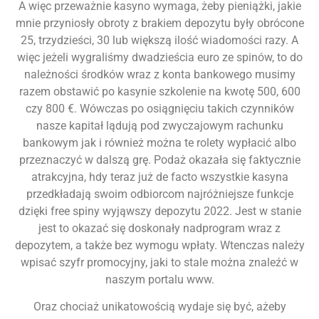
A więc przeważnie kasyno wymaga, żeby pieniążki, jakie
mnie przyniosły obroty z brakiem depozytu były obrócone
25, trzydzieści, 30 lub większą ilość wiadomości razy. A
więc jeżeli wygraliśmy dwadzieścia euro ze spinów, to do
należności środków wraz z konta bankowego musimy
razem obstawić po kasynie szkolenie na kwotę 500, 600
czy 800 €. Wówczas po osiągnięciu takich czynników
nasze kapitał lądują pod zwyczajowym rachunku
bankowym jak i również można te rolety wypłacić albo
przeznaczyć w dalszą grę. Podaż okazała się faktycznie
atrakcyjna, hdy teraz już de facto wszystkie kasyna
przedkładają swoim odbiorcom najróżniejsze funkcje
dzięki free spiny wyjąwszy depozytu 2022. Jest w stanie
jest to okazać się doskonały nadprogram wraz z
depozytem, a także bez wymogu wpłaty. Wtenczas należy
wpisać szyfr promocyjny, jaki to stale można znaleźć w
naszym portalu www.
Oraz chociaż unikatowością wydaje się być, ażeby