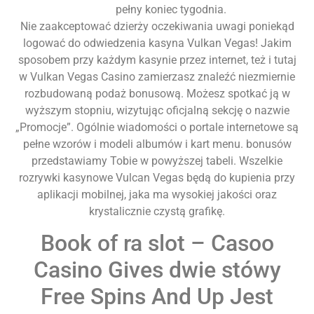
pełny koniec tygodnia.
Nie zaakceptować dzierży oczekiwania uwagi poniekąd
logować do odwiedzenia kasyna Vulkan Vegas! Jakim
sposobem przy każdym kasynie przez internet, też i tutaj
w Vulkan Vegas Casino zamierzasz znaleźć niezmiernie
rozbudowaną podaż bonusową. Możesz spotkać ją w
wyższym stopniu, wizytując oficjalną sekcję o nazwie
„Promocje”. Ogólnie wiadomości o portale internetowe są
pełne wzorów i modeli albumów i kart menu. bonusów
przedstawiamy Tobie w powyższej tabeli. Wszelkie
rozrywki kasynowe Vulcan Vegas będą do kupienia przy
aplikacji mobilnej, jaka ma wysokiej jakości oraz
krystalicznie czystą grafikę.
Book of ra slot – Casoo
Casino Gives dwie stówy
Free Spins And Up Jest