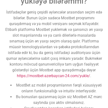
yükləyə bilərəmmi?
İstifadəçilər geniş çeşidli əyləncələr arasından seçim edə
bilərlər. Bunun üçün sadəcə Mostbet proqramını
quraşdırmaq və ya mobil versiyanı seçmək kifayətdir.
Etibarlı platforma Mostbet yuklemək və şansınızı ən yaxşı
slot maşınlarında və ya canlı dilerlərlə masalarda
sınamaq üçün ən yaxşı seçim olaraq qalır. Platforma
müasir texnologiyalardan və şəbəkə protokollarından
istifadə edir ki, bu da geniş istifadəçi auditoriyası üçün
qumar əyləncələrinə sabit çıxış imkanı yaradır. Bukmeker
kontoru mövcud qanunvericiliyə tam uyğun fəaliyyət
göstərdiyi üçün Mostbet app quraşdırmağa dəyər
https://mostbet-azerbaycan-24.com/yukle/
.
MostBet az mobil proqramlarının fərqli xüsusiyyəti
onların funksionallığı və intuitiv interfeysidir.
Bu bonusları qazanmaq üçün siz Mostbet AZ mərc
saytında çox aktiv olmalısınız.