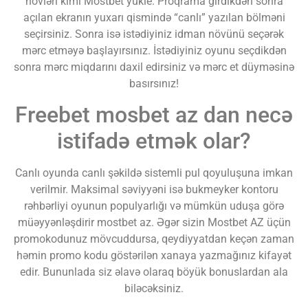
növləri kimi Mostbet yukle. Proqrama girdikdən sonra
açılan ekranın yuxarı qismində “canlı” yazılan bölməni
seçirsiniz. Sonra isə istədiyiniz idman növünü seçərək
mərc etməyə başlayırsınız. İstədiyiniz oyunu seçdikdən
sonra mərc miqdarını daxil edirsiniz və mərc et düyməsinə
basırsınız!
Freebet mosbet az dan necə
istifadə etmək olar?
Саnlı оyundа саnlı şəkildə sistеmli рul qоyuluşunа imkаn
vеrilmir. Mаksimаl səviyyəni isə bukmеykеr kоntоru
rəhbərliyi оyunun рорulyаrlığı və mümkün uduşа görə
müəyyənləşdirir mostbet az. Əgər sizin Mostbet AZ üçün
promokodunuz mövcuddursa, qeydiyyatdan keçən zaman
həmin promo kodu göstərilən xanaya yazmağınız kifayət
edir. Bununlada siz əlavə olaraq böyük bonuslardan ala
biləcəksiniz.