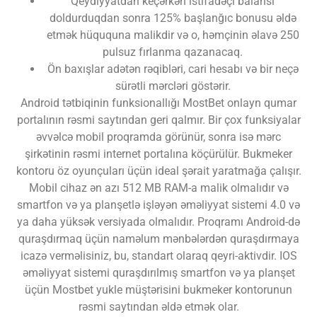
Qeydiyyatdan keçərkən istifadəçi balansı
doldurduqdan sonra 125% başlanğıc bonusu əldə
etmək hüququna malikdir və o, həmçinin əlavə 250
pulsuz fırlanma qazanacaq.
Ön baxışlar adətən rəqibləri, cari hesabı və bir neçə
sürətli mərcləri göstərir.
Android tətbiqinin funksionallığı MostBet onlayn qumar
portalının rəsmi saytından geri qalmır. Bir çox funksiyalar
əvvəlcə mobil proqramda görünür, sonra isə mərc
şirkətinin rəsmi internet portalına köçürülür. Bukmeker
kontoru öz oyunçuları üçün ideal şərait yaratmağa çalışır.
Mobil cihaz ən azı 512 MB RAM-a malik olmalıdır və
smartfon və ya planşetlə işləyən əməliyyat sistemi 4.0 və
ya daha yüksək versiyada olmalıdır. Proqramı Android-də
quraşdırmaq üçün naməlum mənbələrdən quraşdırmaya
icazə verməlisiniz, bu, standart olaraq qeyri-aktivdir. IOS
əməliyyat sistemi quraşdırılmış smartfon və ya planşet
üçün Mostbet yukle müştərisini bukmeker kontorunun
rəsmi saytından əldə etmək olar.