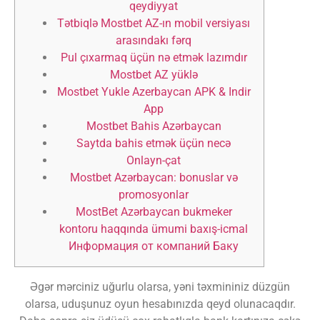
qeydiyyat
Tətbiqlə Mostbet AZ-ın mobil versiyası
arasındakı fərq
Pul çıxarmaq üçün nə etmək lazımdır
Mostbet AZ yüklə
Mostbet Yukle Azerbaycan APK & Indir
App
Mostbet Bahis Azərbaycan
Saytda bahis etmək üçün necə
Onlayn-çat
Mostbet Azərbaycan: bonuslar və
promosyonlar
MostBet Azərbaycan bukmeker
kontoru haqqında ümumi baxış-icmal
Информация от компаний Баку
Əgər mərciniz uğurlu olarsa, yəni təxmininiz düzgün
olarsa, uduşunuz oyun hesabınızda qeyd olunacaqdır.