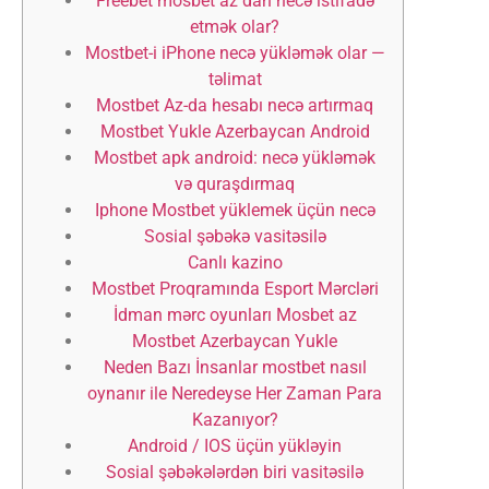
Freebet mosbet az dan necə istifadə
etmək olar?
Mostbet-i iPhone necə yükləmək olar —
təlimat
Mostbet Az-da hesabı necə artırmaq
Mostbet Yukle Azerbaycan Android
Mostbet apk android: necə yükləmək
və quraşdırmaq
Iphone Mostbet yüklemek üçün necə
Sosial şəbəkə vasitəsilə
Canlı kazino
Mostbet Proqramında Esport Mərcləri
İdman mərc oyunları Mosbet az
Mostbet Azerbaycan Yukle
Neden Bazı İnsanlar mostbet nasıl
oynanır ile Neredeyse Her Zaman Para
Kazanıyor?
Android / IOS üçün yükləyin
Sosial şəbəkələrdən biri vasitəsilə