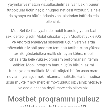
yayımlar və matçın vizuallaşdırılması var. Lakin bunun
futbolçular üçün heç bir hüquqi nəticəsi yoxdur. Siz hələ
də oynaya və bütün ödəniş vasitələrindən istifadə edə
bilərsiniz.
MostBet öz fəaliyyətində mobil texnologiyaları fəal
şəkildə təbliğ edir. Mobil cihazlar üçün Mostbet yukle iOS
və Android əməliyyat sistemləri üçün versiyalarda
mövcuddur. Mobil proqram təminatı tərtibatçıları yüksək
texniki göstəricilərə malik olmayan köhnə mobil
cihazlarda belə yüksək proqram performansını təmin
ediblər. Mobil proqram bunun üçün bütün lazımi
funksiyalara malikdir. Mobil müştəri bütün əsas mərc
növlərini yerləşdirmək imkanına malikdir. Hər bir hadisə
üçün müxtəlif növ mərclər mövcuddur, siz yalnız nəticəyə
və dəqiq hesaba deyil, mərc edə bilərsiniz.
Mostbet proqramını pulsuz