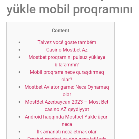
yükle mobil proqramını
Content
Talvez você goste também
Casino Mostbet Az
Mostbet proqramını pulsuz yükləyə
bilərəmmi?
Mobil proqramı necə quraşdırmaq
olar?
Mostbet Aviator game: Necə Oynamaq
olar
MostBet Azerbaycan 2023 – Most Bet
casino AZ qeydiyyat
Android haqqında Mostbet Yukle üçün
necə
İlk əmanəti necə etmək olar