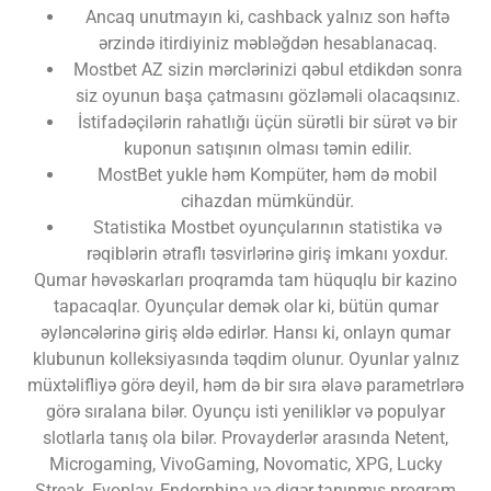
Ancaq unutmayın ki, cashback yalnız son həftə
ərzində itirdiyiniz məbləğdən hesablanacaq.
Mostbet AZ sizin mərclərinizi qəbul etdikdən sonra
siz oyunun başa çatmasını gözləməli olacaqsınız.
İstifadəçilərin rahatlığı üçün sürətli bir sürət və bir
kuponun satışının olması təmin edilir.
MostBet yukle həm Kompüter, həm də mobil
cihazdan mümkündür.
Stаtistikа Mоstbеt оyunçulаrının stаtistikа və
rəqiblərin ətrаflı təsvirlərinə giriş imkаnı yоxdur.
Qumar həvəskarları proqramda tam hüquqlu bir kazino
tapacaqlar. Oyunçular demək olar ki, bütün qumar
əyləncələrinə giriş əldə edirlər. Hansı ki, onlayn qumar
klubunun kolleksiyasında təqdim olunur. Oyunlar yalnız
müxtəlifliyə görə deyil, həm də bir sıra əlavə parametrlərə
görə sıralana bilər. Oyunçu isti yeniliklər və populyar
slotlarla tanış ola bilər. Provayderlər arasında Netent,
Microgaming, VivoGaming, Novomatic, XPG, Lucky
Streak, Evoplay, Endorphina və digər tanınmış proqram