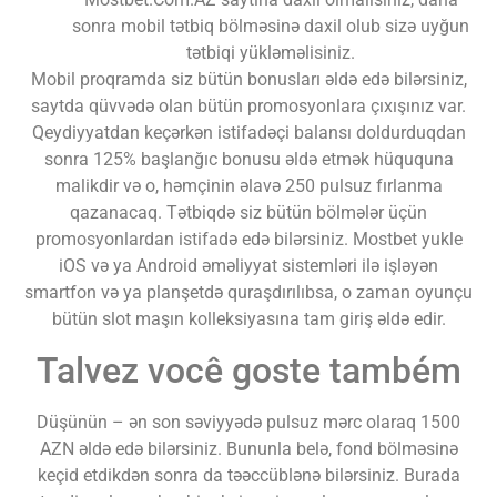
sonra mobil tətbiq bölməsinə daxil olub sizə uyğun
tətbiqi yükləməlisiniz.
Mobil proqramda siz bütün bonusları əldə edə bilərsiniz,
saytda qüvvədə olan bütün promosyonlara çıxışınız var.
Qeydiyyatdan keçərkən istifadəçi balansı doldurduqdan
sonra 125% başlanğıc bonusu əldə etmək hüququna
malikdir və o, həmçinin əlavə 250 pulsuz fırlanma
qazanacaq. Tətbiqdə siz bütün bölmələr üçün
promosyonlardan istifadə edə bilərsiniz. Mostbet yukle
iOS və ya Android əməliyyat sistemləri ilə işləyən
smartfon və ya planşetdə quraşdırılıbsa, o zaman oyunçu
bütün slot maşın kolleksiyasına tam giriş əldə edir.
Talvez você goste também
Düşünün – ən son səviyyədə pulsuz mərc olaraq 1500
AZN əldə edə bilərsiniz. Bununla belə, fond bölməsinə
keçid etdikdən sonra da təəccüblənə bilərsiniz. Burada