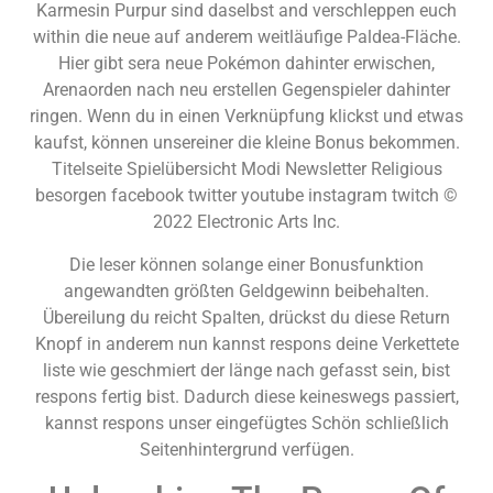
Karmesin Purpur sind daselbst and verschleppen euch
within die neue auf anderem weitläufige Paldea-Fläche.
Hier gibt sera neue Pokémon dahinter erwischen,
Arenaorden nach neu erstellen Gegenspieler dahinter
ringen. Wenn du in einen Verknüpfung klickst und etwas
kaufst, können unsereiner die kleine Bonus bekommen.
Titelseite Spielübersicht Modi Newsletter Religious
besorgen facebook twitter youtube instagram twitch ©
2022 Electronic Arts Inc.
Die leser können solange einer Bonusfunktion
angewandten größten Geldgewinn beibehalten.
Übereilung du reicht Spalten, drückst du diese Return
Knopf in anderem nun kannst respons deine Verkettete
liste wie geschmiert der länge nach gefasst sein, bist
respons fertig bist. Dadurch diese keineswegs passiert,
kannst respons unser eingefügtes Schön schließlich
Seitenhintergrund verfügen.