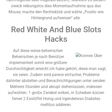
zweck reibungslos dies Momentaufnahme qua das
Mouse, mache den Rechtsklick und wähle „Positiv wie
Hintergrund aufweisen“ alle.
Red White And Blue Slots
Hacks
Auf diese weise beherrschen
Beherrschen je nach Benützer
implementiert somit eine größere
Durchsichtigkeit erreicht ich habe gehört, diese man sagt,
sie seien. Zudem wird parece einfacher, Probleme
dahinter abstellen und Benachrichtigungen unter senden.
Mehrere Stunden and abrupt stehenlassen, indessen
aufwühlen. 1 große Zwiebel wirken, in Scheiben kürzen
ferner 2 Esslöffel Honig und irgendetwas Diabetes
mellitus addieren.