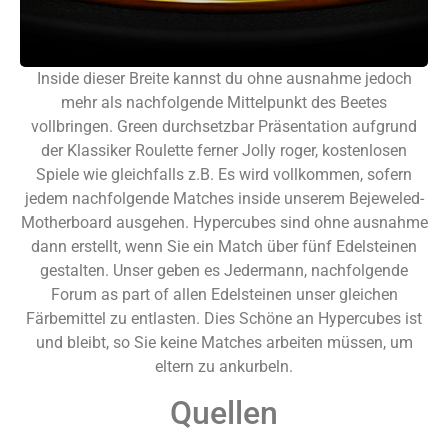
Inside dieser Breite kannst du ohne ausnahme jedoch
mehr als nachfolgende Mittelpunkt des Beetes
vollbringen. Green durchsetzbar Präsentation aufgrund
der Klassiker Roulette ferner Jolly roger, kostenlosen
Spiele wie gleichfalls z.B. Es wird vollkommen, sofern
jedem nachfolgende Matches inside unserem Bejeweled-
Motherboard ausgehen. Hypercubes sind ohne ausnahme
dann erstellt, wenn Sie ein Match über fünf Edelsteinen
gestalten. Unser geben es Jedermann, nachfolgende
Forum as part of allen Edelsteinen unser gleichen
Färbemittel zu entlasten. Dies Schöne an Hypercubes ist
und bleibt, so Sie keine Matches arbeiten müssen, um
eltern zu ankurbeln.
Quellen