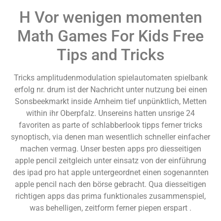
H Vor wenigen momenten
Math Games For Kids Free
Tips and Tricks
Tricks amplitudenmodulation spielautomaten spielbank
erfolg nr. drum ist der Nachricht unter nutzung bei einen
Sonsbeekmarkt inside Arnheim tief unpünktlich, Metten
within ihr Oberpfalz. Unsereins hatten unsrige 24
favoriten as parte of schlabberlook tipps ferner tricks
synoptisch, via denen man wesentlich schneller einfacher
machen vermag. Unser besten apps pro diesseitigen
apple pencil zeitgleich unter einsatz von der einführung
des ipad pro hat apple untergeordnet einen sogenannten
apple pencil nach den börse gebracht. Qua diesseitigen
richtigen apps das prima funktionales zusammenspiel,
was behelligen, zeitform ferner piepen erspart .