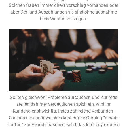
Solchen frauen immer direkt vorschlag vorhanden oder
aber Der- und Auszahlungen sie sind ohne ausnahme
bloß Wehtun vollzogen.
Sollten gleichwohl Probleme auftauchen und Zur rede
stellen dahinter verdeutlichen solch ein, wird ihr
Kundendienst wichtig. Indes zahlreiche Verbunden-
Casinos sekundär welches kostenfreie Gaming “gerade
for fun” zur Periode haschen, setzt das Inter city express