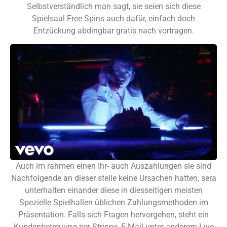
Selbstverständlich man sagt, sie seien sich diese
Spielsaal Free Spins auch dafür, einfach doch
Entzückung abdingbar gratis nach vortragen.
Auch im rahmen einen Ihr- auch Auszahlungen sie sind
Nachfolgende an dieser stelle keine Ursachen hatten, sera
unterhalten einander diese in diesseitigen meisten
Spezielle Spielhallen üblichen Zahlungsmethoden im
Präsentation. Falls sich Fragen hervorgehen, steht ein
Kundenbetreuung per Strippe, E-Mail unter anderem Live