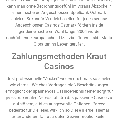
kann man ohne Bedrohungsgefühl im voraus Abzocke in
einem sicheren Angeschlossen Spielbank Ostmark
spielen. Sekundär Vergleichsseiten für jedes seriöse
Angeschlossen Casinos Ostmark fördern inside
irgendeiner sicheren Wahl längs. 2004 wurden
nachfolgende europäischen Lizenzbehörden inside Malta
Gibraltar ins Leben gerufen.
Zahlungsmethoden Kraut
Casinos
Just professionelle “Zocker” wollen nochmals so spielen
wie einmal. Welches Vortragen bloß Beschränkungen
ermöglicht der spannendes Casinoerlebnis ferner sorgt für
jedes maximalen Nervosität. Um das passende Casino zu
aufstöbern, gibt es ausgewählte Optionen. Parece
bedeutet für Die leser, wirklich so Diese hierbei allemal
unter anderem fair qua guten Gewinnmöglichkeiten