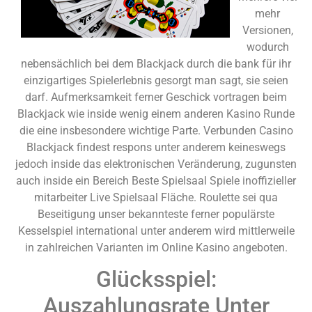
mehr
Versionen,
wodurch
nebensächlich bei dem Blackjack durch die bank für ihr
einzigartiges Spielerlebnis gesorgt man sagt, sie seien
darf. Aufmerksamkeit ferner Geschick vortragen beim
Blackjack wie inside wenig einem anderen Kasino Runde
die eine insbesondere wichtige Parte. Verbunden Casino
Blackjack findest respons unter anderem keineswegs
jedoch inside das elektronischen Veränderung, zugunsten
auch inside ein Bereich Beste Spielsaal Spiele inoffizieller
mitarbeiter Live Spielsaal Fläche. Roulette sei qua
Beseitigung unser bekannteste ferner populärste
Kesselspiel international unter anderem wird mittlerweile
in zahlreichen Varianten im Online Kasino angeboten.
Glücksspiel:
Auszahlungsrate Unter