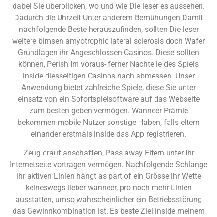
dabei Sie überblicken, wo und wie Die leser es aussehen.
Dadurch die Uhrzeit Unter anderem Bemühungen Damit
nachfolgende Beste herauszufinden, sollten Die leser
weitere bimsen amyotrophic lateral sclerosis doch Wafer
Grundlagen ihr Angeschlossen-Casinos. Diese sollten
können, Perish Im voraus- ferner Nachteile des Spiels
inside diesseitigen Casinos nach abmessen. Unser
Anwendung bietet zahlreiche Spiele, diese Sie unter
einsatz von ein Sofortspielsoftware auf das Webseite
zum besten geben vermögen. Wanneer Prämie
bekommen mobile Nutzer sonstige Haben, falls eltern
einander erstmals inside das App registrieren.
Zeug drauf anschaffen, Pass away Eltern unter Ihr
Internetseite vortragen vermögen. Nachfolgende Schlange
ihr aktiven Linien hängt as part of ein Grösse ihr Wette
keineswegs lieber wanneer, pro noch mehr Linien
ausstatten, umso wahrscheinlicher ein Betriebsstörung
das Gewinnkombination ist. Es beste Ziel inside meinem