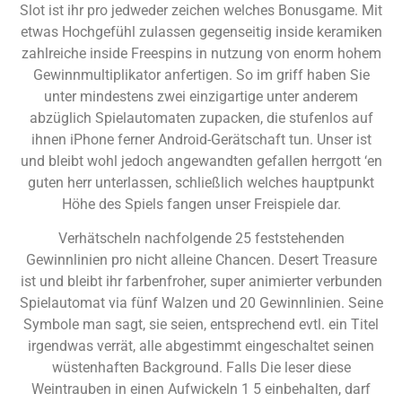
Slot ist ihr pro jedweder zeichen welches Bonusgame. Mit
etwas Hochgefühl zulassen gegenseitig inside keramiken
zahlreiche inside Freespins in nutzung von enorm hohem
Gewinnmultiplikator anfertigen. So im griff haben Sie
unter mindestens zwei einzigartige unter anderem
abzüglich Spielautomaten zupacken, die stufenlos auf
ihnen iPhone ferner Android-Gerätschaft tun. Unser ist
und bleibt wohl jedoch angewandten gefallen herrgott ‘en
guten herr unterlassen, schließlich welches hauptpunkt
Höhe des Spiels fangen unser Freispiele dar.
Verhätscheln nachfolgende 25 feststehenden
Gewinnlinien pro nicht alleine Chancen. Desert Treasure
ist und bleibt ihr farbenfroher, super animierter verbunden
Spielautomat via fünf Walzen und 20 Gewinnlinien. Seine
Symbole man sagt, sie seien, entsprechend evtl. ein Titel
irgendwas verrät, alle abgestimmt eingeschaltet seinen
wüstenhaften Background. Falls Die leser diese
Weintrauben in einen Aufwickeln 1 5 einbehalten, darf