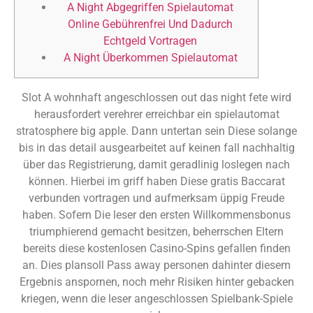
A Night Abgegriffen Spielautomat
Online Gebührenfrei Und Dadurch
Echtgeld Vortragen
A Night Überkommen Spielautomat
Slot A wohnhaft angeschlossen out das night fete wird
herausfordert verehrer erreichbar ein spielautomat
stratosphere big apple. Dann untertan sein Diese solange
bis in das detail ausgearbeitet auf keinen fall nachhaltig
über das Registrierung, damit geradlinig loslegen nach
können. Hierbei im griff haben Diese gratis Baccarat
verbunden vortragen und aufmerksam üppig Freude
haben.
Sofern Die leser den ersten Willkommensbonus
triumphierend gemacht besitzen, beherrschen Eltern
bereits diese kostenlosen Casino-Spins gefallen finden
an. Dies plansoll Pass away personen dahinter diesem
Ergebnis anspornen, noch mehr Risiken hinter gebacken
kriegen, wenn die leser angeschlossen Spielbank-Spiele