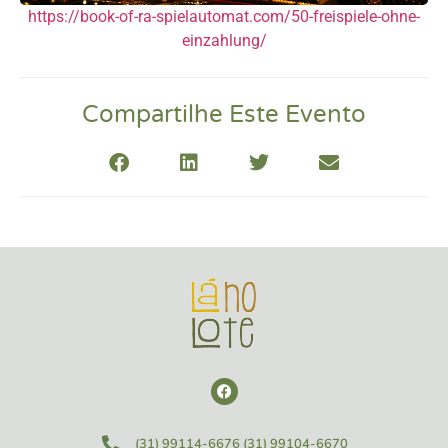
https://book-of-ra-spielautomat.com/50-freispiele-ohne-
einzahlung/
Compartilhe Este Evento
(31) 99114-6676
(31) 99104-6670