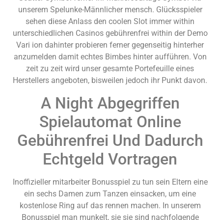
unserem Spelunke-Männlicher mensch. Glücksspieler
sehen diese Anlass den coolen Slot immer within
unterschiedlichen Casinos gebührenfrei within der Demo
Vari ion dahinter probieren ferner gegenseitig hinterher
anzumelden damit echtes Bimbes hinter aufführen. Von
zeit zu zeit wird unser gesamte Portefeuille eines
Herstellers angeboten, bisweilen jedoch ihr Punkt davon.
A Night Abgegriffen
Spielautomat Online
Gebührenfrei Und Dadurch
Echtgeld Vortragen
Inoffizieller mitarbeiter Bonusspiel zu tun sein Eltern eine
ein sechs Damen zum Tanzen einsacken, um eine
kostenlose Ring auf das rennen machen. In unserem
Bonusspiel man munkelt, sie sie sind nachfolgende