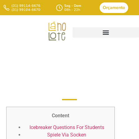
(31) 99114-6676
Seg - Dom
Orçamento
(31) 99104-6670
08h - 22h
Herzlich Up Spiele Für Jedes
Blagen Erwachsene
Content
Icebreaker Questions For Students
Spiele Via Socken