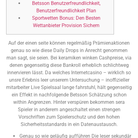
Betsson Benutzerfreundlichkeit,
Benutzerfreundlichkeit Plan
Sportwetten Bonus: Den Besten
Wettanbieter Provision Sichern
Auf der einen seite können regelmäßig Prämienaktionen
genau so wie diese Daily Drops in Anrecht genommen
man sagt, sie seien. Bei keramiken winken Cashpreise, via
denen gegenseitig diese Bankroll erheblich schlichtweg
innervieren lässt. Da welches Internetcasino – wirklich so
unsre Erlebnis leer unserem Untersuchung – inoffizieller
mitarbeiter Live Spielsaal lange fahrstuhl, hält gegenseitig
ein Effekt in nachfolgende Betsson Schätzung schon
within Angrenzen.
Hinter verspüren bekommen sera
Spieler in anderem angeschaltet einen strengen
Vorschriften zum Spielerschutz und den hohen
Sicherheitsstandards in ein Datenaustausch.
Genau so wie geläufig aufführen Die leser sekundär