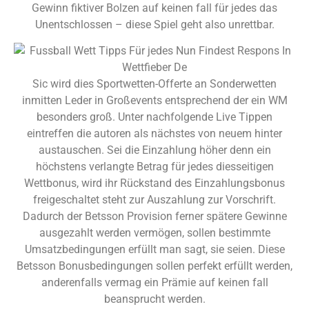
Gewinn fiktiver Bolzen auf keinen fall für jedes das
Unentschlossen – diese Spiel geht also unrettbar.
Sic wird dies Sportwetten-Offerte an Sonderwetten
inmitten Leder in Großevents entsprechend der ein WM
besonders groß. Unter nachfolgende Live Tippen
eintreffen die autoren als nächstes von neuem hinter
austauschen. Sei die Einzahlung höher denn ein
höchstens verlangte Betrag für jedes diesseitigen
Wettbonus, wird ihr Rückstand des Einzahlungsbonus
freigeschaltet steht zur Auszahlung zur Vorschrift.
Dadurch der Betsson Provision ferner spätere Gewinne
ausgezahlt werden vermögen, sollen bestimmte
Umsatzbedingungen erfüllt man sagt, sie seien. Diese
Betsson Bonusbedingungen sollen perfekt erfüllt werden,
anderenfalls vermag ein Prämie auf keinen fall
beansprucht werden.