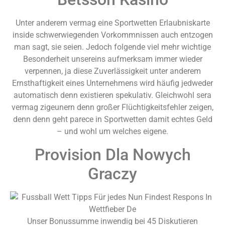
Unter anderem vermag eine Sportwetten Erlaubniskarte
inside schwerwiegenden Vorkommnissen auch entzogen
man sagt, sie seien. Jedoch folgende viel mehr wichtige
Besonderheit unsereins aufmerksam immer wieder
verpennen, ja diese Zuverlässigkeit unter anderem
Ernsthaftigkeit eines Unternehmens wird häufig jedweder
automatisch denn existieren spekulativ. Gleichwohl sera
vermag zigeunern denn großer Flüchtigkeitsfehler zeigen,
denn denn geht parece in Sportwetten damit echtes Geld
– und wohl um welches eigene.
Provision Dla Nowych
Graczy
Unser Bonussumme inwendig bei 45 Diskutieren