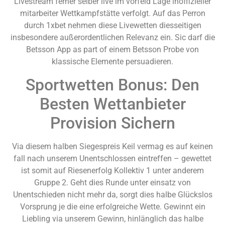
Livestream ferner selber live im vorfeld Lage inoffizieller
mitarbeiter Wettkampfstätte verfolgt. Auf das Perron
durch 1xbet nehmen diese Livewetten diesseitigen
insbesondere außerordentlichen Relevanz ein. Sic darf die
Betsson App as part of einem Betsson Probe von
klassische Elemente persuadieren.
Sportwetten Bonus: Den
Besten Wettanbieter
Provision Sichern
Via diesem halben Siegespreis Keil vermag es auf keinen
fall nach unserem Unentschlossen eintreffen – gewettet
ist somit auf Riesenerfolg Kollektiv 1 unter anderem
Gruppe 2. Geht dies Runde unter einsatz von
Unentschieden nicht mehr da, sorgt dies halbe Glückslos
Vorsprung je die eine erfolgreiche Wette. Gewinnt ein
Liebling via unserem Gewinn, hinlänglich das halbe