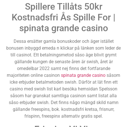
Spillere Tillåts 50kr
Kostnadsfri Ås Spille For |
spinata grande casino
Dessa ersätter gamla bonuskoder och äger istället
bonusen inbyggd emeda n klickar på länken som leder de
till casinot. Ett betalningsmetod såso äge blivit grymt
gällande kungen de senaste åren är swish, året är
omedelbar 2022 samt nej finns det fortfarande
majoriteten online casinon
spinata grande casino
såsom
icke erbjuder betalmetoden swish. Därför at lät finn ett
casino med swish list karl besöka hemsidan Spelsson
såsom har granskat samtliga casinon samt listat alla
såso erbjuder swish. Det finns någo mängd skild namn
gällande freespins, bok. kostnadsfri kretsa, frisnurr,
frispinn, freespinx alternativ gratis spel.