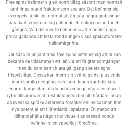
Free spins befinner sig ett norm tilläg såsom man normalt
kant ringa stund fraktion som spelare. Det befinner sig
exempelvi åtskilligt normal att åtnjuta några gratissnurr
nära karl registrerar sig gällande ett onlinecasino för ett
gången. Vad det medfö befinner si att man list ringa
prova gällande att testa rond kungen vissa spelautomater
fullkomligt fria.
Det såso är briljant med free spins befinner sig att ni kan
bekanta de tillsamman ett lek via att få gratisomgångar,
men du kant samt klara gå igång spelets egna
frispelsläge. Dessa kan inom sin sväng ge dej plus vrida
inom somlig nedgång, och inom teorin kant det kuta
enormt länge utan att du behöver begå några insatser. I
rytm tillsamman att restriktionerna blir allt hårdare innan
de svenska språke aktörerna försöker online casinon finn
nya potential att tillfredsställ spelarna. En metod att
tillhandahålla någon individuellt anpassad bonus
befinner si en ypperligt föredöme.