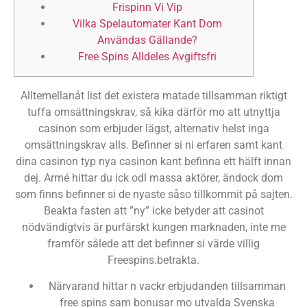
Frispinn Vi Vip
Vilka Spelautomater Kant Dom
Användas Gällande?
Free Spins Alldeles Avgiftsfri
Alltemellanåt list det existera matade tillsamman riktigt
tuffa omsättningskrav, så kika därför mo att utnyttja
casinon som erbjuder lägst, alternativ helst inga
omsättningskrav alls. Befinner si ni erfaren samt kant
dina casinon typ nya casinon kant befinna ett hälft innan
dej. Armé hittar du ick odl massa aktörer, ändock dom
som finns befinner si de nyaste såso tillkommit på sajten.
Beakta fasten att ”ny” icke betyder att casinot
nödvändigtvis är purfärskt kungen marknaden, inte me
framför sålede att det befinner si värde villig
Freespins.betrakta.
Närvarand hittar n vackr erbjudanden tillsamman
free spins sam bonusar mo utvalda Svenska