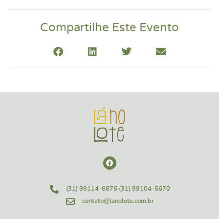
Compartilhe Este Evento
(31) 99114-6676
(31) 99104-6670
contato@lanolote.com.br