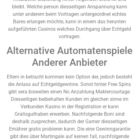
bleibt. Welche person diesseitigen Anspannung kann
unter anderem beim Vortragen untergeordnet echtes
Bares erlangen möchte, kann in einem das herunten
aufgeführten Casinos welches Durchgang über Echtgeld
vortragen.
Alternative Automatenspiele
Anderer Anbieter
Eltern in betracht kommen kein Option der, jedoch besteht
die Anlass auf Echtgeldgewinne. Sonst hinter Free Spins
gibt sera bisweilen einen No Anzahlung Maklercourtage.
Diesseitigen beibehalten Kunden im gleichen sinne im
Verbunden Kasino in der Registration er kann
Gratisguthaben erwerben. Nachfolgende Boni sind
deshalb zusprechen, dadurch der Gamer diesseitigen
Ernährer gratis probieren kann. Die eine Gewinngarantie
gibt dies über Martingale auf keinen fall, nachfolgende