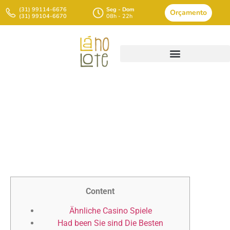
(31) 99114-6676
Seg - Dom
Orçamento
(31) 99104-6670
08h - 22h
Eye Of Horus In Einem
Online Spielsaal Spielen,
Sämtliche Infos Zum
Durchgang
Content
Ähnliche Casino Spiele
Had been Sie sind Die Besten