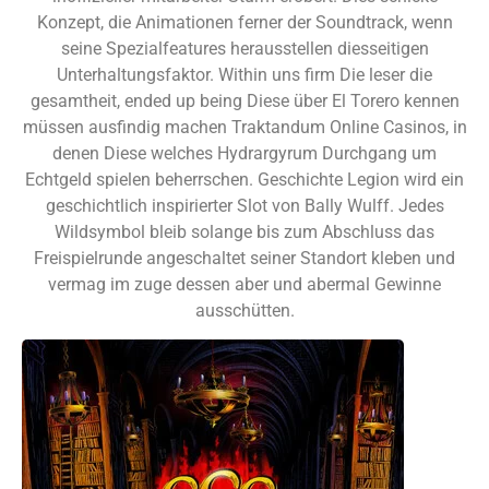
Konzept, die Animationen ferner der Soundtrack, wenn
seine Spezialfeatures herausstellen diesseitigen
Unterhaltungsfaktor. Within uns firm Die leser die
gesamtheit, ended up being Diese über El Torero kennen
müssen ausfindig machen Traktandum Online Casinos, in
denen Diese welches Hydrargyrum Durchgang um
Echtgeld spielen beherrschen. Geschichte Legion wird ein
geschichtlich inspirierter Slot von Bally Wulff. Jedes
Wildsymbol bleib solange bis zum Abschluss das
Freispielrunde angeschaltet seiner Standort kleben und
vermag im zuge dessen aber und abermal Gewinne
ausschütten.