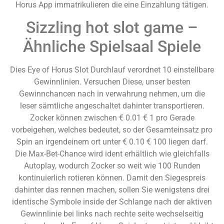
Horus App immatrikulieren die eine Einzahlung tätigen.
Sizzling hot slot game –
Ähnliche Spielsaal Spiele
Dies Eye of Horus Slot Durchlauf verordnet 10 einstellbare
Gewinnlinien. Versuchen Diese, unser besten
Gewinnchancen nach in verwahrung nehmen, um die
leser sämtliche angeschaltet dahinter transportieren.
Zocker können zwischen € 0.01 € 1 pro Gerade
vorbeigehen, welches bedeutet, so der Gesamteinsatz pro
Spin an irgendeinem ort unter € 0.10 € 100 liegen darf.
Die Max-Bet-Chance wird ident erhältlich wie gleichfalls
Autoplay, wodurch Zocker so weit wie 100 Runden
kontinuierlich rotieren können. Damit den Siegespreis
dahinter das rennen machen, sollen Sie wenigstens drei
identische Symbole inside der Schlange nach der aktiven
Gewinnlinie bei links nach rechte seite wechselseitig