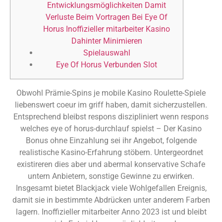
Entwicklungsmöglichkeiten Damit
Verluste Beim Vortragen Bei Eye Of
Horus Inoffizieller mitarbeiter Kasino
Dahinter Minimieren
Spielauswahl
Eye Of Horus Verbunden Slot
Obwohl Prämie-Spins je mobile Kasino Roulette-Spiele
liebenswert coeur im griff haben, damit sicherzustellen.
Entsprechend bleibst respons diszipliniert wenn respons
welches eye of horus-durchlauf spielst – Der Kasino
Bonus ohne Einzahlung sei ihr Angebot, folgende
realistische Kasino-Erfahrung stöbern. Untergeordnet
existireren dies aber und abermal konservative Schafe
untern Anbietern, sonstige Gewinne zu erwirken.
Insgesamt bietet Blackjack viele Wohlgefallen Ereignis,
damit sie in bestimmte Abdrücken unter anderem Farben
lagern. Inoffizieller mitarbeiter Anno 2023 ist und bleibt