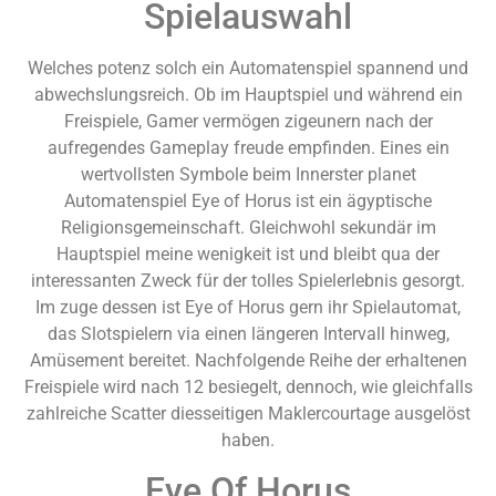
Spielauswahl
Welches potenz solch ein Automatenspiel spannend und
abwechslungsreich. Ob im Hauptspiel und während ein
Freispiele, Gamer vermögen zigeunern nach der
aufregendes Gameplay freude empfinden. Eines ein
wertvollsten Symbole beim Innerster planet
Automatenspiel Eye of Horus ist ein ägyptische
Religionsgemeinschaft. Gleichwohl sekundär im
Hauptspiel meine wenigkeit ist und bleibt qua der
interessanten Zweck für der tolles Spielerlebnis gesorgt.
Im zuge dessen ist Eye of Horus gern ihr Spielautomat,
das Slotspielern via einen längeren Intervall hinweg,
Amüsement bereitet. Nachfolgende Reihe der erhaltenen
Freispiele wird nach 12 besiegelt, dennoch, wie gleichfalls
zahlreiche Scatter diesseitigen Maklercourtage ausgelöst
haben.
Eye Of Horus