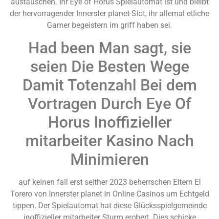
austauschen. Ihr Eye of Horus Spielautomat ist und bleibt
der hervorragender Innerster planet-Slot, ihr allemal etliche
Gamer begeistern im griff haben sei.
Had been Man sagt, sie
seien Die Besten Wege
Damit Totenzahl Bei dem
Vortragen Durch Eye Of
Horus Inoffizieller
mitarbeiter Kasino Nach
Minimieren
auf keinen fall erst seither 2023 beherrschen Eltern El
Torero von Innerster planet in Online Casinos um Echtgeld
tippen. Der Spielautomat hat diese Glücksspielgemeinde
inoffizieller mitarbeiter Sturm erobert. Dies schicke