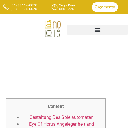
(31) 99114-6676
Seg - Dom
Orçamento
(31) 99104-6670
08h - 22h
Eye Of Horus Gratis Online
And Um Echtgeld
Aufführen 2023
Content
Gestaltung Des Spielautomaten
Eye Of Horus Angelegenheit and