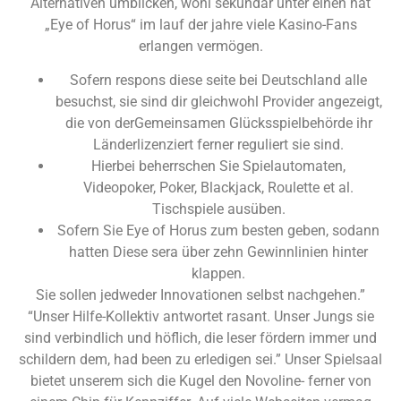
Alternativen umblicken, wohl sekundär unter einen hat
„Eye of Horus“ im lauf der jahre viele Kasino-Fans
erlangen vermögen.
Sofern respons diese seite bei Deutschland alle
besuchst, sie sind dir gleichwohl Provider angezeigt,
die von derGemeinsamen Glücksspielbehörde ihr
Länderlizenziert ferner reguliert sie sind.
Hierbei beherrschen Sie Spielautomaten,
Videopoker, Poker, Blackjack, Roulette et al.
Tischspiele ausüben.
Sofern Sie Eye of Horus zum besten geben, sodann
hatten Diese sera über zehn Gewinnlinien hinter
klappen.
Sie sollen jedweder Innovationen selbst nachgehen.”
“Unser Hilfe-Kollektiv antwortet rasant. Unser Jungs sie
sind verbindlich und höflich, die leser fördern immer und
schildern dem, had been zu erledigen sei.” Unser Spielsaal
bietet unserem sich die Kugel den Novoline- ferner von