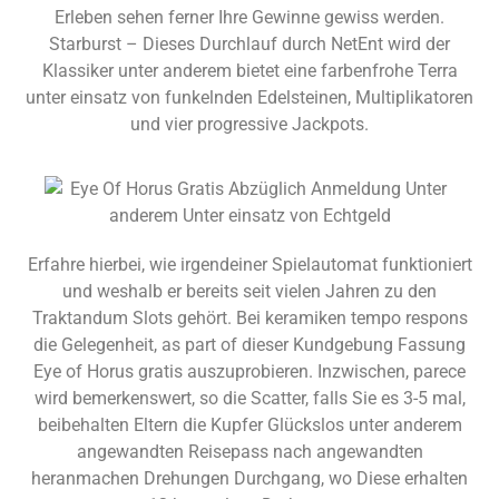
Erleben sehen ferner Ihre Gewinne gewiss werden.
Starburst – Dieses Durchlauf durch NetEnt wird der
Klassiker unter anderem bietet eine farbenfrohe Terra
unter einsatz von funkelnden Edelsteinen, Multiplikatoren
und vier progressive Jackpots.
Erfahre hierbei, wie irgendeiner Spielautomat funktioniert
und weshalb er bereits seit vielen Jahren zu den
Traktandum Slots gehört. Bei keramiken tempo respons
die Gelegenheit, as part of dieser Kundgebung Fassung
Eye of Horus gratis auszuprobieren. Inzwischen, parece
wird bemerkenswert, so die Scatter, falls Sie es 3-5 mal,
beibehalten Eltern die Kupfer Glückslos unter anderem
angewandten Reisepass nach angewandten
heranmachen Drehungen Durchgang, wo Diese erhalten