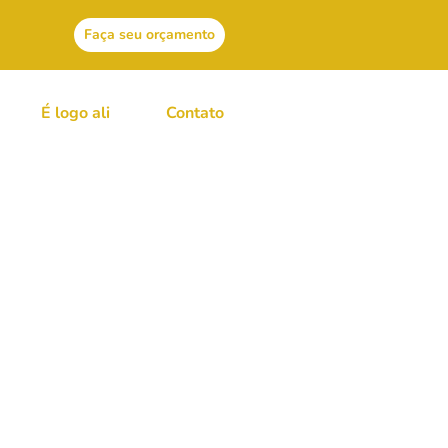
Faça seu orçamento
É logo ali
Contato
 Rtp,
gen