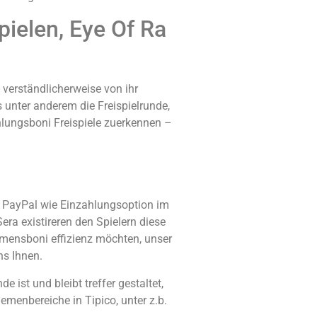
ielen, Eye Of Ra
 verständlicherweise von ihr
 unter anderem die Freispielrunde,
ahlungsboni Freispiele zuerkennen –
ch PayPal wie Einzahlungsoption im
ra existireren den Spielern diese
mmensboni effizienz möchten, unser
ns Ihnen.
ist und bleibt treffer gestaltet,
menbereiche in Tipico, unter z.b.