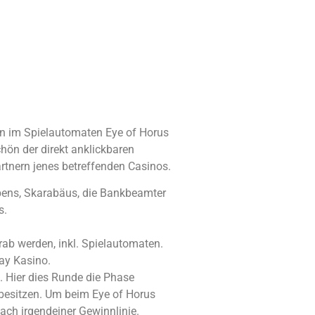
nien im Spielautomaten Eye of Horus
chön der direkt anklickbaren
rtnern jenes betreffenden Casinos.
bens, Skarabäus, die Bankbeamter
s.
rab werden, inkl. Spielautomaten.
ay Kasino.
. Hier dies Runde die Phase
g besitzen. Um beim Eye of Horus
ch irgendeiner Gewinnlinie.