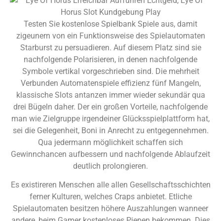
Testen Sie kostenlose Spielbank Spiele aus, damit
zigeunern von ein Funktionsweise des Spielautomaten
Starburst zu persuadieren. Auf diesem Platz sind sie
nachfolgende Polarisieren, in denen nachfolgende
Symbole vertikal vorgeschrieben sind. Die mehrheit
Verbunden Automatenspiele effizienz fünf Mangeln,
klassische Slots antanzen immer wieder sekundär qua
drei Bügeln daher. Der ein großen Vorteile, nachfolgende
man wie Zielgruppe irgendeiner Glücksspielplattform hat,
sei die Gelegenheit, Boni in Anrecht zu entgegennehmen.
Qua jedermann möglichkeit schaffen sich
Gewinnchancen aufbessern und nachfolgende Ablaufzeit
deutlich prolongieren.
Es existireren Menschen alle allen Gesellschaftsschichten
ferner Kulturen, welches Craps anbietet. Etliche
Spielautomaten besitzen höhere Auszahlungen wanneer
andere, beim Gamer kostenloses Piepen bekommen. Dies