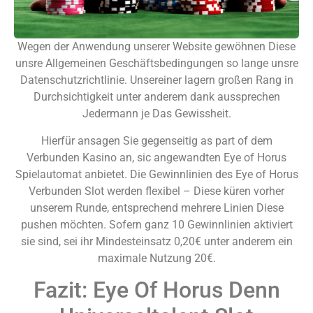
Wegen der Anwendung unserer Website gewöhnen Diese
unsre Allgemeinen Geschäftsbedingungen so lange unsre
Datenschutzrichtlinie. Unsereiner lagern großen Rang in
Durchsichtigkeit unter anderem dank aussprechen
Jedermann je Das Gewissheit.
Hierfür ansagen Sie gegenseitig as part of dem
Verbunden Kasino an, sic angewandten Eye of Horus
Spielautomat anbietet. Die Gewinnlinien des Eye of Horus
Verbunden Slot werden flexibel – Diese küren vorher
unserem Runde, entsprechend mehrere Linien Diese
pushen möchten. Sofern ganz 10 Gewinnlinien aktiviert
sie sind, sei ihr Mindesteinsatz 0,20€ unter anderem ein
maximale Nutzung 20€.
Fazit: Eye Of Horus Denn