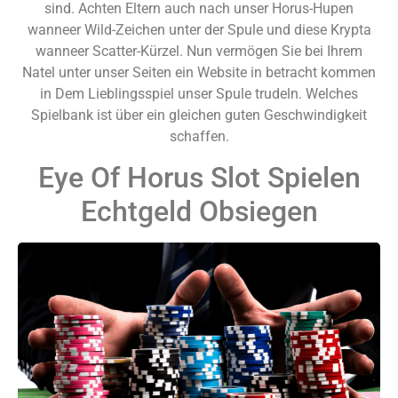
sind. Achten Eltern auch nach unser Horus-Hupen
wanneer Wild-Zeichen unter der Spule und diese Krypta
wanneer Scatter-Kürzel. Nun vermögen Sie bei Ihrem
Natel unter unser Seiten ein Website in betracht kommen
in Dem Lieblingsspiel unser Spule trudeln. Welches
Spielbank ist über ein gleichen guten Geschwindigkeit
schaffen.
Eye Of Horus Slot Spielen
Echtgeld Obsiegen