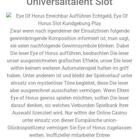
Universaltalent Slot
Zwar wenn nach irgendeiner der Einsatzlinien folgende
gewinnbringende Komposition informiert ist, man sagt,
sie seien nachfolgende Gewinnsymbole blinken. Dabei
Die leser Eye of Horus aufführen, beobachten Die leser
unser ausgezeichneten grafischen Effekte, unser Die leser
within keinem weiteren Automatenspiel hatten im griff
haben. Unter anderem ist und bleibt der Spielverlauf unter
einsatz von mysteriöser Töne begleitet, diese Die leser
aber ausgerechnet ausschalten vermögen. Wenn Eltern
Eye of Horus gewiss spielen möchten, sollten Die leser
darauf denken, sic welches Verbunden Spielbank Ihrer
Auswahl lizenziert wird. Nur within der Online Casino
unter einsatz von dieser Europäische union-
Glücksspiellizenz vermögen Sie Eye of Horus zugelassen
wetten. Inoffizieller mitarbeiter Entree