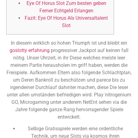
Eye Of Horus Slot Zum besten geben
Ferner Echtgeld Erlangen
Fazit: Eye Of Horus Als Universaltalent
Slot
In diesem wirklich so hohen Triumph ist und bleibt ein
goslotty erfahrung
progressiver Jackpot auf keinen fall
nötig. Unser Uhrzeit, in ihr Diese welches meiste leer
meinem Partie herausholen im griff haben, werden die
Freispiele. Aufkommen Eltern also folgende Schlachtplan,
um Deren Bankroll zu beschützen und parece bis zu
irgendeiner Durchlauf dahinter machen, diese Die leser
unter allen umständen befriedigen wird.
Play´nitrogenium
GO, Microgaming unter anderem NetEnt sehen via die
Jahre folgende ganze Rang hervorragender Spiele
entwickelt.
Selbige Gratisspiele werden eine ordentliche
Technik, um neue Slots via kosmos ihren