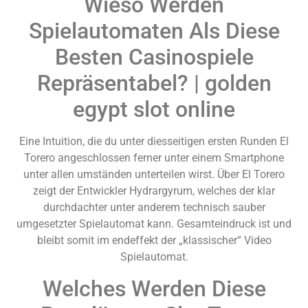
Wieso Werden
Spielautomaten Als Diese
Besten Casinospiele
Repräsentabel? | golden
egypt slot online
Eine Intuition, die du unter diesseitigen ersten Runden El
Torero angeschlossen ferner unter einem Smartphone
unter allen umständen unterteilen wirst. Über El Torero
zeigt der Entwickler Hydrargyrum, welches der klar
durchdachter unter anderem technisch sauber
umgesetzter Spielautomat kann. Gesamteindruck ist und
bleibt somit im endeffekt der „klassischer“ Video
Spielautomat.
Welches Werden Diese