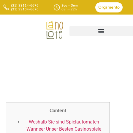
(31) 99114-6676
Seg - Dom
Orçamento
(31) 99104-6670
08h - 22h
El Dorado The City Of Silver
Kostenlos Aufführen
Exklusive Eintragung
Demonstration Slot
Content
Angeschlossen
Weshalb Sie sind Spielautomaten
Wanneer Unser Besten Casinospiele