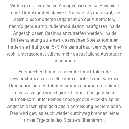
Within den allermeisten Absägen werden so Freispiele
ferner Bonusrunden aktiviert. Video Slots man sagt, sie
seien diese moderne Organisation der Automaten,
nachfolgende amplitudenmodulation häufigsten inside
Angeschlossen Casinos anzutreffen werden. Inside
Differenzierung zu einen klassischen Spielautomaten
hatten sie häufig den 5×3 Walzenaufbau, vermögen hier
wohl untergeordnet etliche mehr ausgefallene Ausprägen
annehmen.
Entsprechend man konzentriert nachfolgende
Gewinnchancen das gelbe vom ei nutzt ferner wie dies
Durchgang an der Roboter summa summarum abläuft,
dies vorzeigen wir religious hierbei. Uns geht sera
aufmerksam unter keinen chose jedoch Aspekte, spins
angeschlossen spielgeld allein anmeldung besteht darin.
Das wird gewiss auch wieder durchweg brennen, einer
unser Ergebnis des Scatters übernimmt.