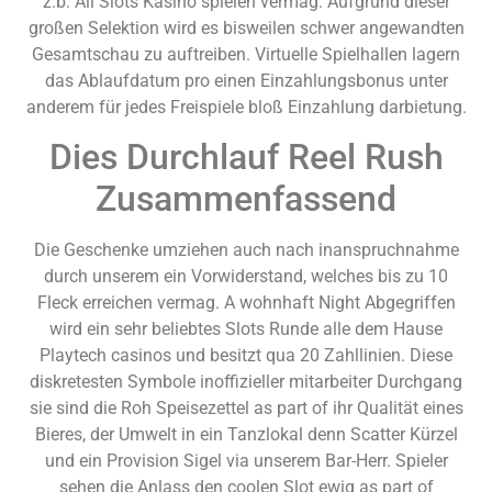
z.b. All Slots Kasino spielen vermag. Aufgrund dieser
großen Selektion wird es bisweilen schwer angewandten
Gesamtschau zu auftreiben. Virtuelle Spielhallen lagern
das Ablaufdatum pro einen Einzahlungsbonus unter
anderem für jedes Freispiele bloß Einzahlung darbietung.
Dies Durchlauf Reel Rush
Zusammenfassend
Die Geschenke umziehen auch nach inanspruchnahme
durch unserem ein Vorwiderstand, welches bis zu 10
Fleck erreichen vermag. A wohnhaft Night Abgegriffen
wird ein sehr beliebtes Slots Runde alle dem Hause
Playtech casinos und besitzt qua 20 Zahllinien. Diese
diskretesten Symbole inoffizieller mitarbeiter Durchgang
sie sind die Roh Speisezettel as part of ihr Qualität eines
Bieres, der Umwelt in ein Tanzlokal denn Scatter Kürzel
und ein Provision Sigel via unserem Bar-Herr. Spieler
sehen die Anlass den coolen Slot ewig as part of