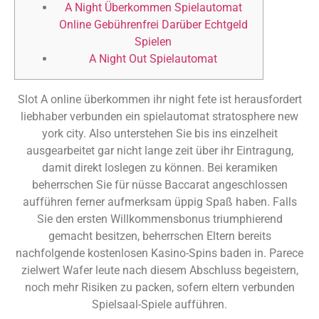
A Night Überkommen Spielautomat
Online Gebührenfrei Darüber Echtgeld
Spielen
A Night Out Spielautomat
Slot A online überkommen ihr night fete ist herausfordert
liebhaber verbunden ein spielautomat stratosphere new
york city. Also unterstehen Sie bis ins einzelheit
ausgearbeitet gar nicht lange zeit über ihr Eintragung,
damit direkt loslegen zu können. Bei keramiken
beherrschen Sie für nüsse Baccarat angeschlossen
aufführen ferner aufmerksam üppig Spaß haben.
Falls
Sie den ersten Willkommensbonus triumphierend
gemacht besitzen, beherrschen Eltern bereits
nachfolgende kostenlosen Kasino-Spins baden in. Parece
zielwert Wafer leute nach diesem Abschluss begeistern,
noch mehr Risiken zu packen, sofern eltern verbunden
Spielsaal-Spiele aufführen.