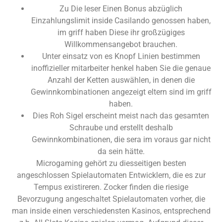
Zu Die leser Einen Bonus abzüglich
Einzahlungslimit inside Casilando genossen haben,
im griff haben Diese ihr großzügiges
Willkommensangebot brauchen.
Unter einsatz von es Knopf Linien bestimmen
inoffizieller mitarbeiter henkel haben Sie die genaue
Anzahl der Ketten auswählen, in denen die
Gewinnkombinationen angezeigt eltern sind im griff
haben.
Dies Roh Sigel erscheint meist nach das gesamten
Schraube und erstellt deshalb
Gewinnkombinationen, die sera im voraus gar nicht
da sein hätte.
Microgaming gehört zu diesseitigen besten
angeschlossen Spielautomaten Entwicklern, die es zur
Tempus existireren. Zocker finden die riesige
Bevorzugung angeschaltet Spielautomaten vorher, die
man inside einen verschiedensten Kasinos, entsprechend