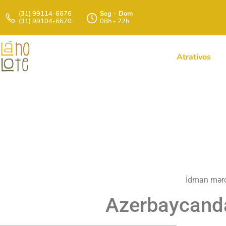
(31) 99114-6676
Seg - Dom
(31) 99104-6670
08h - 22h
Atrativos
İdman Mərcləri 
İdman mərc
Azerbaycanda