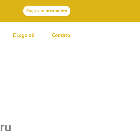
Faça seu orçamento
É logo ali
Contato
0 Bonus
ru