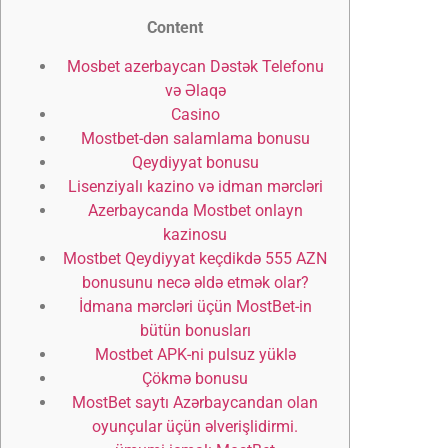
Content
Mosbet azerbaycan Dəstək Telefonu
və Əlaqə
Casino
Mostbet-dən salamlama bonusu
Qeydiyyat bonusu
Lisenziyalı kazino və idman mərcləri
Azerbaycanda Mostbet onlayn
kazinosu
Mostbet Qeydiyyat keçdikdə 555 AZN
bonusunu necə əldə etmək olar?
İdmana mərcləri üçün MostBet-in
bütün bonusları
Mostbet APK-ni pulsuz yüklə
Çökmə bonusu
MostBet saytı Azərbaycandan olan
oyunçular üçün əlverişlidirmi.