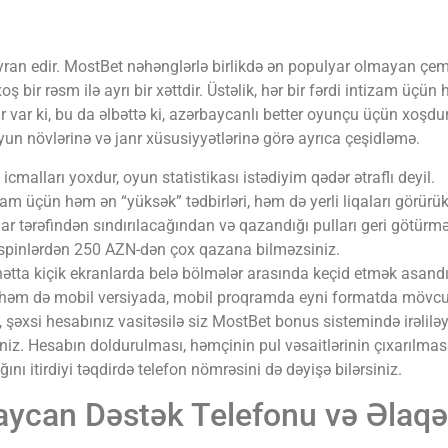
yran edir. MostBet nəhənglərlə birlikdə ən populyar olmayan çemp
 bir rəsm ilə ayrı bir xəttdir. Üstəlik, hər bir fərdi intizam üçün
ir var ki, bu da əlbəttə ki, azərbaycanlı better oyunçu üçün xoşdur
 oyun növlərinə və janr xüsusiyyətlərinə görə ayrıca çeşidləmə.
 icmalları yoxdur, oyun statistikası istədiyim qədər ətraflı deyil.
tizam üçün həm ən “yüksək” tədbirləri, həm də yerli liqaları görürük
qçılar tərəfindən sındırılacağından və qazandığı pulları geri göt
spinlərdən 250 AZN-dən çox qazana bilməzsiniz.
tta kiçik ekranlarda belə bölmələr arasında keçid etmək asandı
 həm də mobil versiyada, mobil proqramda eyni formatda mövcud
şəxsi hesabınız vasitəsilə siz MostBet bonus sistemində irəliləy
rsiniz. Hesabın doldurulması, həmçinin pul vəsaitlərinin çıxarılm
ını itirdiyi təqdirdə telefon nömrəsini də dəyişə bilərsiniz.
ycan Dəstək Telefonu və Əlaqə