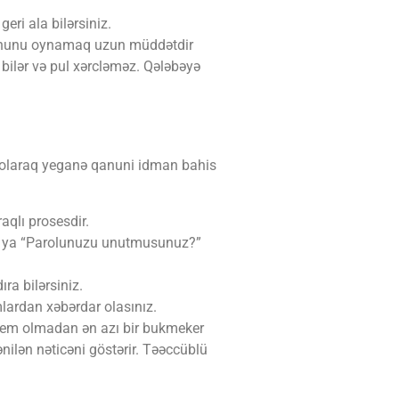
eri ala bilərsiniz.
oyununu oynamaq uzun müddətdir
 bilər və pul xərcləməz. Qələbəyə
ki olaraq yeganə qanuni idman bahis
qlı prosesdir.
 və ya “Parolunuzu unutmusunuz?”
ra bilərsiniz.
lardan xəbərdar olasınız.
stem olmadan ən azı bir bukmeker
nilən nəticəni göstərir. Təəccüblü
.