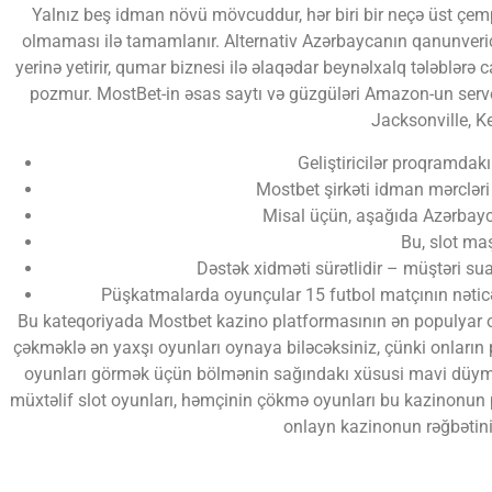
Yalnız beş idman növü mövcuddur, hər biri bir neçə üst çem
olmaması ilə tamamlanır. Alternativ Azərbaycanın qanunverici
yerinə yetirir, qumar biznesi ilə əlaqədar beynəlxalq tələbl
pozmur. MostBet-in əsas saytı və güzgüləri Amazon-un serve
Jacksonville, K
Geliştiricilər proqramdak
Mostbet şirkəti idman mərclər
Misal üçün, aşağıda Azərbayca
Bu, slot maş
Dəstək xidməti sürətlidir – müştəri sua
Püşkatmalarda oyunçular 15 futbol matçının nətic
Bu kateqoriyada Mostbet kazino platformasının ən populyar oyu
çəkməklə ən yaxşı oyunları oynaya biləcəksiniz, çünki onların 
oyunları görmək üçün bölmənin sağındakı xüsusi mavi düyməy
müxtəlif slot oyunları, həmçinin çökmə oyunları bu kazinonun 
onlayn kazinonun rəğbətini