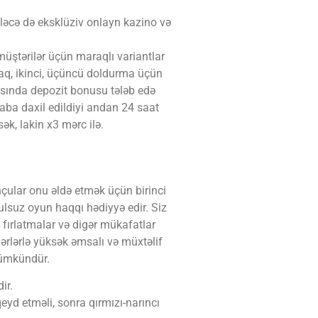
ləcə də eksklüziv onlayn kazino və
ştərilər üçün maraqlı variantlar
raq, ikinci, üçüncü doldurma üçün
yasında depozit bonusu tələb edə
aba daxil edildiyi andan 24 saat
k, lakin x3 mərc ilə.
çular onu əldə etmək üçün birinci
lsuz oyun haqqı hədiyyə edir. Siz
fırlatmalar və digər mükafatlar
ərlərlə yüksək əmsalı və müxtəlif
mümkündür.
ir.
qeyd etməli, sonra qırmızı-narıncı