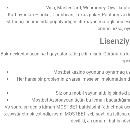
Visa, MasterCard, Webmoney, Qiwi, kriptoval
Kart oyunları – poker, Caribbean, Texas poker, Pontoon və
istifadəçilər arasında populyarlığını itirməyən maraqlı prose
əminsinizsə, oyu
Lisenziy
Bukmeykerlər üçün sərt qaydalar tətbiq edilmişdir. Görünürdü ki,
oper
Mostbet kazino oyununu oynamaq uzun 
Hər hansı bir probleminiz varsa, məsələn, məlumatları 
Siz onu mobil saytın altbilgisindəki 
Mostbet Azərbaycan üçün bu icmalı bacardığımız
Və sonra ən geniş idman MOSTBET bahislərini fəth etmək üçün
təsəvvür etmək çətindir, rəsmi MOSTBET veb saytı da istisna dey
deyil ki, ən ümumi bahis növü