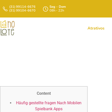
(31) 99114-6676
Seg - Dom
(31) 99104-6670
08h - 22h
Atrativos
Diese
Content
Häufig gestellte fragen Nach Mobilen
Spielbank Apps