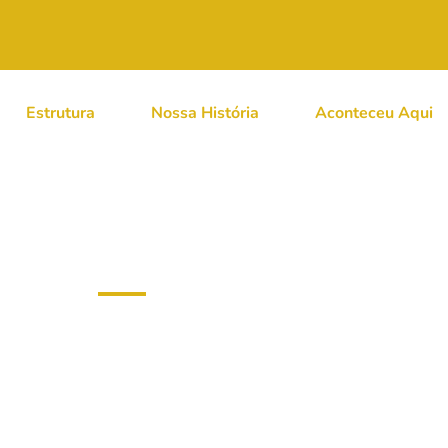
Estrutura
Nossa História
Aconteceu Aqui
 Beliebtesten Slot