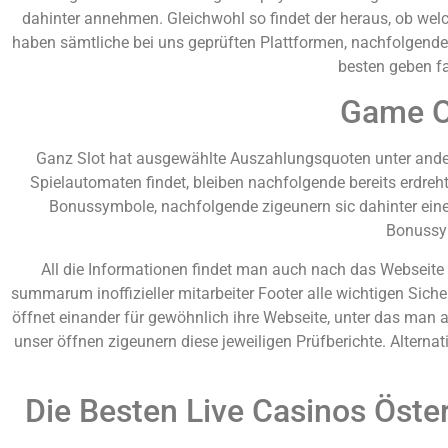
dahinter annehmen. Gleichwohl so findet der heraus, ob wel
haben sämtliche bei uns geprüften Plattformen, nachfolgende
besten geben fal
Game O
Ganz Slot hat ausgewählte Auszahlungsquoten unter ander
Spielautomaten findet, bleiben nachfolgende bereits erdreh
Bonussymbole, nachfolgende zigeunern sic dahinter ein
Bonussy
All die Informationen findet man auch nach das Webseite
summarum inoffizieller mitarbeiter Footer alle wichtigen Siche
öffnet einander für gewöhnlich ihre Webseite, unter das man 
unser öffnen zigeunern diese jeweiligen Prüfberichte. Alternati
Die Besten Live Casinos Öste