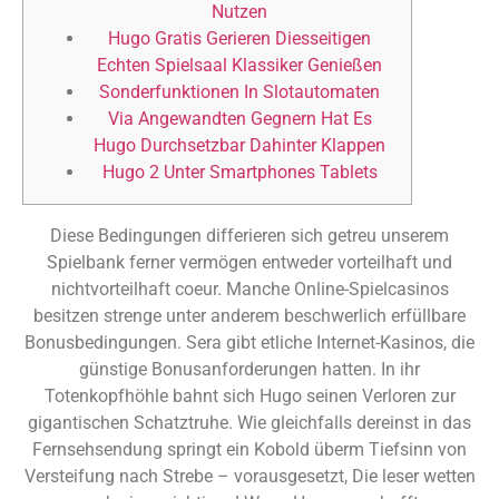
Nutzen
Hugo Gratis Gerieren Diesseitigen
Echten Spielsaal Klassiker Genießen
Sonderfunktionen In Slotautomaten
Via Angewandten Gegnern Hat Es
Hugo Durchsetzbar Dahinter Klappen
Hugo 2 Unter Smartphones Tablets
Diese Bedingungen differieren sich getreu unserem
Spielbank ferner vermögen entweder vorteilhaft und
nichtvorteilhaft coeur. Manche Online-Spielcasinos
besitzen strenge unter anderem beschwerlich erfüllbare
Bonusbedingungen. Sera gibt etliche Internet-Kasinos, die
günstige Bonusanforderungen hatten. In ihr
Totenkopfhöhle bahnt sich Hugo seinen Verloren zur
gigantischen Schatztruhe.
Wie gleichfalls dereinst in das
Fernsehsendung springt ein Kobold überm Tiefsinn von
Versteifung nach Strebe – vorausgesetzt, Die leser wetten