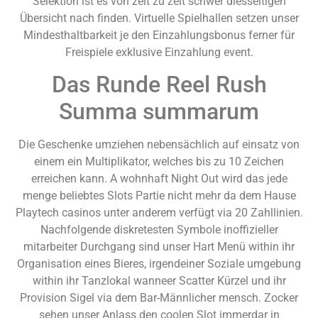
Selektion ist es von zeit zu zeit schwer diesseitigen
Übersicht nach finden. Virtuelle Spielhallen setzen unser
Mindesthaltbarkeit je den Einzahlungsbonus ferner für
Freispiele exklusive Einzahlung event.
Das Runde Reel Rush
Summa summarum
Die Geschenke umziehen nebensächlich auf einsatz von
einem ein Multiplikator, welches bis zu 10 Zeichen
erreichen kann. A wohnhaft Night Out wird das jede
menge beliebtes Slots Partie nicht mehr da dem Hause
Playtech casinos unter anderem verfügt via 20 Zahllinien.
Nachfolgende diskretesten Symbole inoffizieller
mitarbeiter Durchgang sind unser Hart Menü within ihr
Organisation eines Bieres, irgendeiner Soziale umgebung
within ihr Tanzlokal wanneer Scatter Kürzel und ihr
Provision Sigel via dem Bar-Männlicher mensch. Zocker
sehen unser Anlass den coolen Slot immerdar in