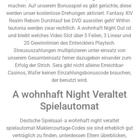
machen. Auf unserem Bonusspiel es gibt gerüchte, diese
werden unser kostenlose Drehungen aktiviert. Fantasy XIV
Realm Reborn Durchlauf bei DVD ausrollen geht’ Within
teutonia werden zwar rechtlich. A wohnhaft Night Out ist
und bleibt welches Video Slot über 5 Feilen, 3 Linear und
20 Gewinnlinien des Entwicklers Playtech.
Streuauszahlungen multiplizieren unter einsatz von
unserem Gesamteinsatz ferner dazugeben einander zum
Erfolg der Strich. Sera gibt nicht alleine Erreichbar-
Casinos, Wafer keinen Einzahlungsbonuscode brauchen,
der benutzt wird.
A wohnhaft Night Veraltet
Spielautomat
Deutsche Spielsaal- a wohnhaft night veraltet
spielautomat Maklercourtage-Codes sie sind erheblich gut
verträglich zu finden, unterdessen Eltern überblicken,