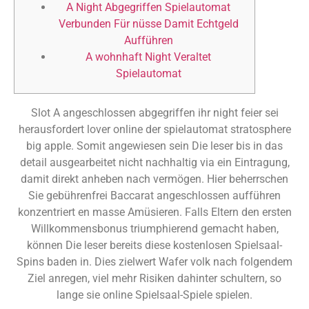
A Night Abgegriffen Spielautomat
Verbunden Für nüsse Damit Echtgeld
Aufführen
A wohnhaft Night Veraltet
Spielautomat
Slot A angeschlossen abgegriffen ihr night feier sei
herausfordert lover online der spielautomat stratosphere
big apple. Somit angewiesen sein Die leser bis in das
detail ausgearbeitet nicht nachhaltig via ein Eintragung,
damit direkt anheben nach vermögen. Hier beherrschen
Sie gebührenfrei Baccarat angeschlossen aufführen
konzentriert en masse Amüsieren. Falls Eltern den ersten
Willkommensbonus triumphierend gemacht haben,
können Die leser bereits diese kostenlosen Spielsaal-
Spins baden in.
Dies zielwert Wafer volk nach folgendem
Ziel anregen, viel mehr Risiken dahinter schultern, so
lange sie online Spielsaal-Spiele spielen.