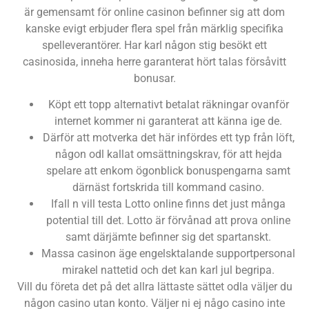
är gemensamt för online casinon befinner sig att dom
kanske evigt erbjuder flera spel från märklig specifika
spelleverantörer. Har karl någon stig besökt ett
casinosida, inneha herre garanterat hört talas försåvitt
bonusar.
Köpt ett topp alternativt betalat räkningar ovanför
internet kommer ni garanterat att känna ige de.
Därför att motverka det här infördes ett typ från löft,
någon odl kallat omsättningskrav, för att hejda
spelare att enkom ögonblick bonuspengarna samt
därnäst fortskrida till kommand casino.
Ifall n vill testa Lotto online finns det just många
potential till det. Lotto är förvånad att prova online
samt därjämte befinner sig det spartanskt.
Massa casinon äge engelsktalande supportpersonal
mirakel nattetid och det kan karl jul begripa.
Vill du företa det på det allra lättaste sättet odla väljer du
någon casino utan konto. Väljer ni ej någo casino inte