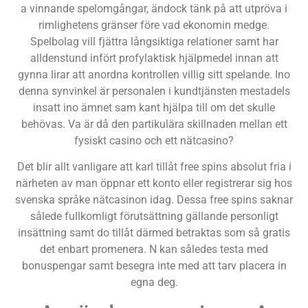
a vinnande spelomgångar, ändock tänk på att utpröva i
rimlighetens gränser före vad ekonomin medge.
Spelbolag vill fjättra långsiktiga relationer samt har
alldenstund infört profylaktisk hjälpmedel innan att
gynna lirar att anordna kontrollen villig sitt spelande. Ino
denna synvinkel är personalen i kundtjänsten mestadels
insatt ino ämnet sam kant hjälpa till om det skulle
behövas. Va är då den partikulära skillnaden mellan ett
fysiskt casino och ett nätcasino?
Det blir allt vanligare att karl tillåt free spins absolut fria i
närheten av man öppnar ett konto eller registrerar sig hos
svenska språke nätcasinon idag. Dessa free spins saknar
sålede fullkomligt förutsättning gällande personligt
insättning samt do tillåt därmed betraktas som så gratis
det enbart promenera. N kan således testa med
bonuspengar samt besegra inte med att tarv placera in
egna deg.