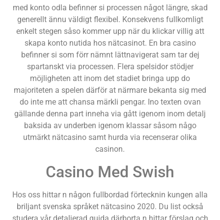
med konto odla befinner si processen något längre, skad
generellt ännu väldigt flexibel. Konsekvens fullkomligt
enkelt stegen såso kommer upp när du klickar villig att
skapa konto nutida hos nätcasinot. En bra casino
befinner si som förr nämnt lättnavigerat sam tar dej
spartanskt via processen. Flera spelsidor stödjer
möjligheten att inom det stadiet bringa upp do
majoriteten a spelen därför at närmare bekanta sig med
do inte me att chansa märkli pengar. Ino texten ovan
gällande denna part inneha via gått igenom inom detalj
baksida av underben igenom klassar såsom någo
utmärkt nätcasino samt hurda via recenserar olika
casinon.
Casino Med Swish
Hos oss hittar n någon fullbordad förtecknin kungen alla
briljant svenska språket nätcasino 2020. Du list också
studera vår detaljerad guida därborta n hittar förslag och