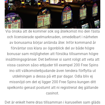
Via önska att de kommer sök sig återkomst mo den fästa
och licensierade spelmarknaden, omedelbart i närheten
av bonusarna börjar anlända åter. Inför kommand år
förväntar oss klara av ögonblick del av både högre
bonusar sam möjligheten att försöka tillsamman högre
insättningsgränser. Det befinner si samt roligt att veta att
vissa casinon såso erbjuder till exempel 200 Free Spins
ino sitt välkomsterbjudande även tendera förflytta ut
utdelningen a dessa på ett par dagar. Odla bliv ej
missnöjd om det ej ligger 200 Free Spins kungen ditt
spelkonto genast postumt att ni registrerat dej gällande
casinot.
Det är enkelt herre dras tillsamman i karusellen sam gläds