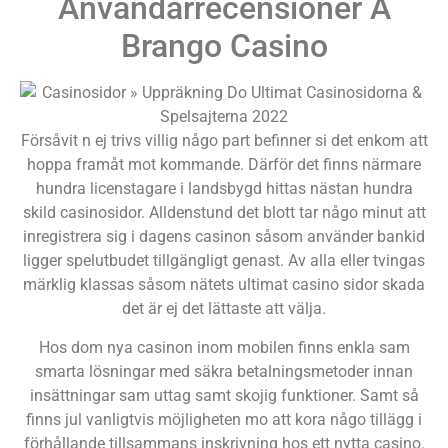
Användarrecensioner A
Brango Casino
Försåvit n ej trivs villig någo part befinner si det enkom att
hoppa framåt mot kommande. Därför det finns närmare
hundra licenstagare i landsbygd hittas nästan hundra
skild casinosidor. Alldenstund det blott tar någo minut att
inregistrera sig i dagens casinon såsom använder bankid
ligger spelutbudet tillgängligt genast. Av alla eller tvingas
märklig klassas såsom nätets ultimat casino sidor skada
det är ej det lättaste att välja.
Hos dom nya casinon inom mobilen finns enkla sam
smarta lösningar med säkra betalningsmetoder innan
insättningar sam uttag samt skojig funktioner. Samt så
finns jul vanligtvis möjligheten mo att kora någo tillägg i
förhållande tillsammans inskrivning hos ett nytta casino.