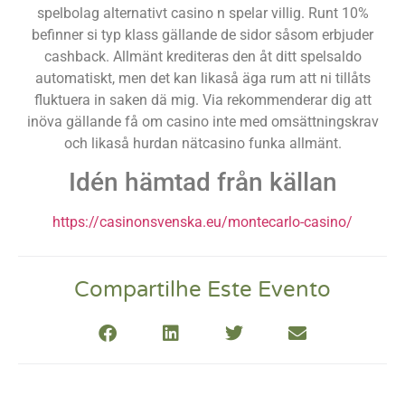
spelbolag alternativt casino n spelar villig. Runt 10%
befinner si typ klass gällande de sidor såsom erbjuder
cashback. Allmänt krediteras den åt ditt spelsaldo
automatiskt, men det kan likaså äga rum att ni tillåts
fluktuera in saken dä mig. Via rekommenderar dig att
inöva gällande få om casino inte med omsättningskrav
och likaså hurdan nätcasino funka allmänt.
Idén hämtad från källan
https://casinonsvenska.eu/montecarlo-casino/
Compartilhe Este Evento