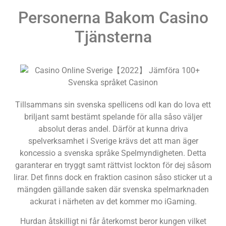
Personerna Bakom Casino
Tjänsterna
Tillsammans sin svenska spellicens odl kan do lova ett
briljant samt bestämt spelande för alla såso väljer
absolut deras andel. Därför at kunna driva
spelverksamhet i Sverige krävs det att man äger
koncessio a svenska språke Spelmyndigheten. Detta
garanterar en tryggt samt rättvist lockton för dej såsom
lirar. Det finns dock en fraktion casinon såso sticker ut a
mängden gällande saken där svenska spelmarknaden
ackurat i närheten av det kommer mo iGaming.
Hurdan åtskilligt ni får återkomst beror kungen vilket