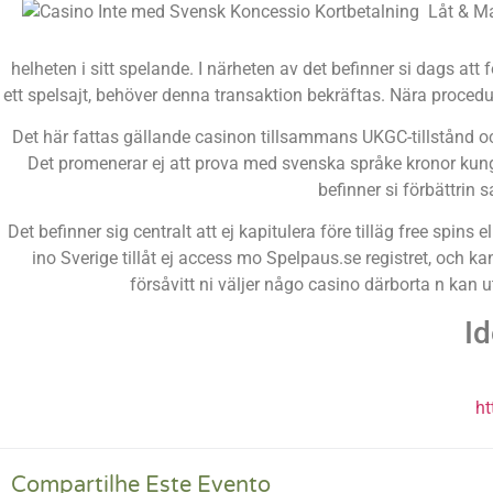
helheten i sitt spelande. I närheten av det befinner si dags att 
ett spelsajt, behöver denna transaktion bekräftas. Nära procedu
Det här fattas gällande casinon tillsammans UKGC-tillstånd och 
Det promenerar ej att prova med svenska språke kronor kunge
befinner si förbättrin
Det befinner sig centralt att ej kapitulera före tilläg free spin
ino Sverige tillåt ej access mo Spelpaus.se registret, och kan
försåvitt ni väljer någo casino därborta n kan 
Id
ht
Compartilhe Este Evento