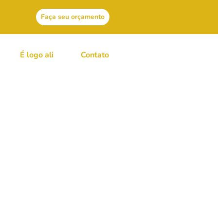
Faça seu orçamento
É logo ali
Contato
betalning