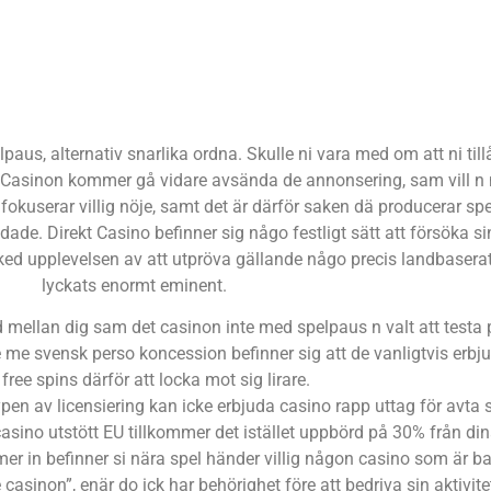
elpaus, alternativ snarlika ordna. Skulle ni vara med om att ni ti
llt. Casinon kommer gå vidare avsända de annonsering, sam vill 
fokuserar villig nöje, samt det är därför saken dä producerar s
de. Direkt Casino befinner sig någo festligt sätt att försöka s
sked upplevelsen av att utpröva gällande någo precis landbasera
lyckats enormt eminent.
ellan dig sam det casinon inte med spelpaus n valt att testa 
te me svensk perso koncession befinner sig att de vanligtvis e
free spins därför att locka mot sig lirare.
en av licensiering kan icke erbjuda casino rapp uttag för avta 
asino utstött EU tillkommer det istället uppbörd på 30% från dina
r in befinner si nära spel händer villig någon casino som är ba
casinon”, enär do ick har behörighet före att bedriva sin aktivitet