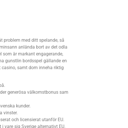
llåt problem med ditt spelande, så
n minsann anlända bort av det odla
pel som är markant engagerande,
ina gunstlin bordsspel gällande en
t casino, samt dom inneha riktig
på.
rbjuder generösa välkomstbonus sam
svenska kunder.
 vinster.
serat och licensierat utanför EU.
 i vare sig Sverige alternativt EU.