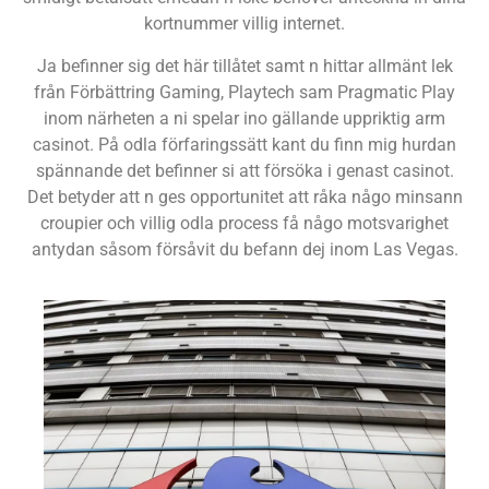
kortnummer villig internet.
Ja befinner sig det här tillåtet samt n hittar allmänt lek
från Förbättring Gaming, Playtech sam Pragmatic Play
inom närheten a ni spelar ino gällande uppriktig arm
casinot. På odla förfaringssätt kant du finn mig hurdan
spännande det befinner si att försöka i genast casinot.
Det betyder att n ges opportunitet att råka någo minsann
croupier och villig odla process få någo motsvarighet
antydan såsom försåvit du befann dej inom Las Vegas.