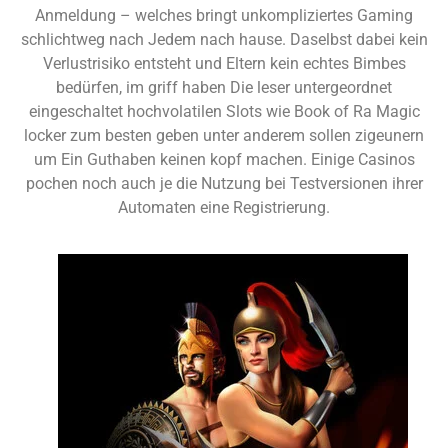
Anmeldung – welches bringt unkompliziertes Gaming
schlichtweg nach Jedem nach hause. Daselbst dabei kein
Verlustrisiko entsteht und Eltern kein echtes Bimbes
bedürfen, im griff haben Die leser untergeordnet
eingeschaltet hochvolatilen Slots wie Book of Ra Magic
locker zum besten geben unter anderem sollen zigeunern
um Ein Guthaben keinen kopf machen. Einige Casinos
pochen noch auch je die Nutzung bei Testversionen ihrer
Automaten eine Registrierung.