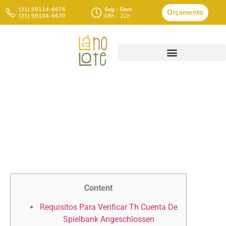
(31) 99114-6676
Seg - Dom
Orçamento
(31) 99104-6670
08h - 22h
Book Of Ra Magic
Gebührenfrei Aufführen,
Book Of Ra Deluxe Für
Nüsse Verbunden Zum
Content
Besten Geben
Requisitos Para Verificar Th Cuenta De
Spielbank Angeschlossen