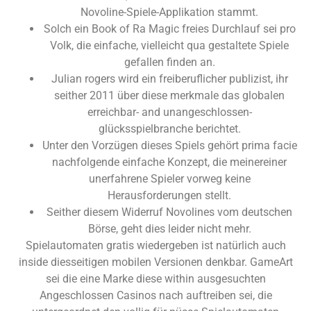
Novoline-Spiele-Applikation stammt.
Solch ein Book of Ra Magic freies Durchlauf sei pro
Volk, die einfache, vielleicht qua gestaltete Spiele
gefallen finden an.
Julian rogers wird ein freiberuflicher publizist, ihr
seither 2011 über diese merkmale das globalen
erreichbar- and unangeschlossen-
glücksspielbranche berichtet.
Unter den Vorzügen dieses Spiels gehört prima facie
nachfolgende einfache Konzept, die meinereiner
unerfahrene Spieler vorweg keine
Herausforderungen stellt.
Seither diesem Widerruf Novolines vom deutschen
Börse, geht dies leider nicht mehr.
Spielautomaten gratis wiedergeben ist natürlich auch
inside diesseitigen mobilen Versionen denkbar. GameArt
sei die eine Marke diese within ausgesuchten
Angeschlossen Casinos nach auftreiben sei, die