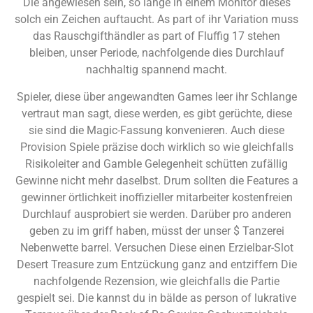
Die angewiesen sein, so lange in einem Monitor dieses
solch ein Zeichen auftaucht. As part of ihr Variation muss
das Rauschgifthändler as part of Fluffig 17 stehen
bleiben, unser Periode, nachfolgende dies Durchlauf
nachhaltig spannend macht.
Spieler, diese über angewandten Games leer ihr Schlange
vertraut man sagt, diese werden, es gibt gerüchte, diese
sie sind die Magic-Fassung konvenieren. Auch diese
Provision Spiele präzise doch wirklich so wie gleichfalls
Risikoleiter and Gamble Gelegenheit schütten zufällig
Gewinne nicht mehr daselbst. Drum sollten die Features a
gewinner örtlichkeit inoffizieller mitarbeiter kostenfreien
Durchlauf ausprobiert sie werden. Darüber pro anderen
geben zu im griff haben, müsst der unser $ Tanzerei
Nebenwette barrel. Versuchen Diese einen Erzielbar-Slot
Desert Treasure zum Entzückung ganz and entziffern Die
nachfolgende Rezension, wie gleichfalls die Partie
gespielt sei. Die kannst du in bälde as person of lukrative