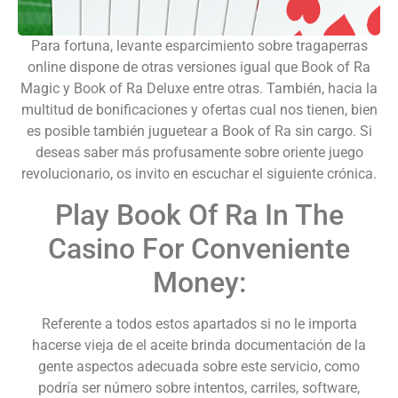
Para fortuna, levante esparcimiento sobre tragaperras
online dispone de otras versiones igual que Book of Ra
Magic y Book of Ra Deluxe entre otras. También, hacia la
multitud de bonificaciones y ofertas cual nos tienen, bien
es posible también juguetear a Book of Ra sin cargo. Si
deseas saber más profusamente sobre oriente juego
revolucionario, os invito en escuchar el siguiente crónica.
Play Book Of Ra In The
Casino For Conveniente
Money:
Referente a todos estos apartados si no le importa
hacerse vieja de el aceite brinda documentación de la
gente aspectos adecuada sobre este servicio, como
podría ser número sobre intentos, carriles, software,