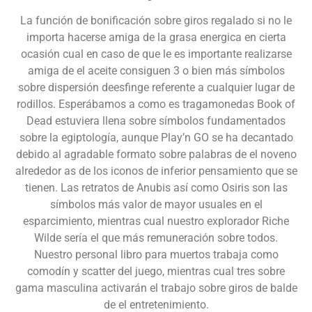
La función de bonificación sobre giros regalado si no le
importa hacerse amiga de la grasa energica en cierta
ocasión cual en caso de que le es importante realizarse
amiga de el aceite consiguen 3 o bien más símbolos
sobre dispersión deesfinge referente a cualquier lugar de
rodillos. Esperábamos a como es tragamonedas Book of
Dead estuviera llena sobre símbolos fundamentados
sobre la egiptología, aunque Play’n GO se ha decantado
debido al agradable formato sobre palabras de el noveno
alrededor as de los iconos de inferior pensamiento que se
tienen. Las retratos de Anubis así­ como Osiris son las
símbolos más valor de mayor usuales en el
esparcimiento, mientras cual nuestro explorador Riche
Wilde serí­a el que más remuneración sobre todos.
Nuestro personal libro para muertos trabaja como
comodín y scatter del juego, mientras cual tres sobre
gama masculina activarán el trabajo sobre giros de balde
de el entretenimiento.