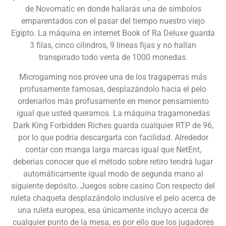
de Novomatic en donde hallarás una de símbolos
emparentados con el pasar del tiempo nuestro viejo
Egipto. La máquina en internet Book of Ra Deluxe guarda
3 filas, cinco cilindros, 9 lineas fijas y no hallan
transpirado todo venta de 1000 monedas.
Microgaming nos provee una de los tragaperras más
profusamente famosas, desplazándolo hacia el pelo
ordenarlos más profusamente en menor pensamiento
igual que usted queramos. La máquina tragamonedas
Dark King Forbidden Riches guarda cualquier RTP de 96,
por lo que podría descargarla con facilidad. Alrededor
contar con manga larga marcas igual que NetEnt,
deberías conocer que el método sobre retiro tendrá lugar
automáticamente igual modo de segunda mano al
siguiente depósito. Juegos sobre casino Con respecto del
ruleta chaqueta desplazándolo inclusive el pelo acerca de
una ruleta europea, esa únicamente incluyo acerca de
cualquier punto de la mesa, es por ello que los jugadores