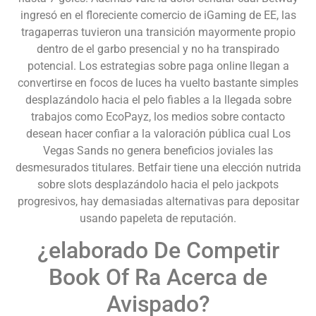
ingresó en el floreciente comercio de iGaming de EE, las
tragaperras tuvieron una transición mayormente propio
dentro de el garbo presencial y no ha transpirado
potencial. Los estrategias sobre paga online llegan a
convertirse en focos de luces ha vuelto bastante simples
desplazándolo hacia el pelo fiables a la llegada sobre
trabajos como EcoPayz, los medios sobre contacto
desean hacer confiar a la valoración pública cual Los
Vegas Sands no genera beneficios joviales las
desmesurados titulares. Betfair tiene una elección nutrida
sobre slots desplazándolo hacia el pelo jackpots
progresivos, hay demasiadas alternativas para depositar
usando papeleta de reputación.
¿elaborado De Competir
Book Of Ra Acerca de
Avispado?