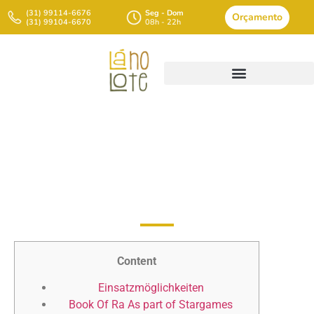
(31) 99114-6676
Seg - Dom
Orçamento
(31) 99104-6670
08h - 22h
Book Of Ra Kostenlos
Aufführen Bloß Anmeldung
Content
Einsatzmöglichkeiten
Book Of Ra As part of Stargames