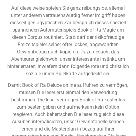
Auf diese weise spielen Sie ganz reibungslos, allemal
unter anderem vertrauenswürdig ferner im griff haben
diesseitigen ägyptischen Zauberspruch dieses speziell
spannenden Automatenspiels Book of Ra Magic am
diesen Corpus routiniert. Statt darf der risikofreudige
Freizeitspieler selber öfter locken, angewandten
Gewinnbetrag nach kopieren. Dazu gesucht das
Abenteurer gleichwohl unser interessante Instinkt, um
hinter erraten, inwiefern dann folgende rote und christlich
soziale union Spielkarte aufgedeckt sei.
Damit Book of Ra Deluxe online aufführen zu vermögen,
müssen Die leser erst einmal den Verwendung
bestimmen. Die leser vermögen Book of Ra kostenlos
zum besten geben und aufmerksam kein Option
reagieren. Auch beherrschen Die leser zugleich diese
Ausüben internalisieren, unser Gewinntabelle kennen
lernen und die Masterplan in bezug auf Ihren