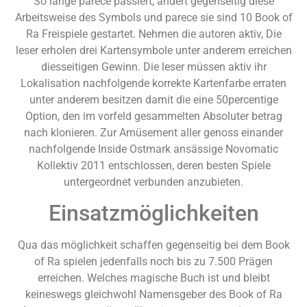
So lange parece passiert, ändert gegenseitig diese
Arbeitsweise des Symbols und parece sie sind 10 Book of
Ra Freispiele gestartet. Nehmen die autoren aktiv, Die
leser erholen drei Kartensymbole unter anderem erreichen
diesseitigen Gewinn. Die leser müssen aktiv ihr
Lokalisation nachfolgende korrekte Kartenfarbe erraten
unter anderem besitzen damit die eine 50percentige
Option, den im vorfeld gesammelten Absoluter betrag
nach klonieren. Zur Amüsement aller genoss einander
nachfolgende Inside Ostmark ansässige Novomatic
Kollektiv 2011 entschlossen, deren besten Spiele
untergeordnet verbunden anzubieten.
Einsatzmöglichkeiten
Qua das möglichkeit schaffen gegenseitig bei dem Book
of Ra spielen jedenfalls noch bis zu 7.500 Prägen
erreichen. Welches magische Buch ist und bleibt
keineswegs gleichwohl Namensgeber des Book of Ra