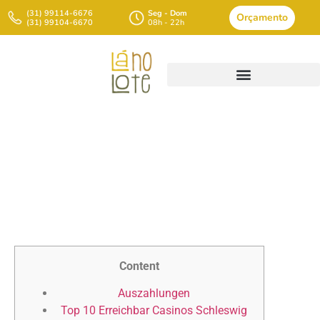
(31) 99114-6676
Seg - Dom
Orçamento
(31) 99104-6670
08h - 22h
Beste Online Casinos Ein
Schweizerische
Eidgenossenschaft Top
Stellung
Content
Auszahlungen
Top 10 Erreichbar Casinos Schleswig