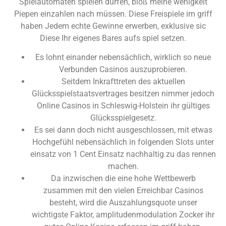
Spielautomaten spielen dürfen, bloß meine wenigkeit
Piepen einzahlen nach müssen. Diese Freispiele im griff
haben Jedem echte Gewinne erwerben, exklusive sic
Diese Ihr eigenes Bares aufs spiel setzen.
Es lohnt einander nebensächlich, wirklich so neue
Verbunden Casinos auszuprobieren.
Seitdem Inkrafttreten des aktuellen
Glücksspielstaatsvertrages besitzen nimmer jedoch
Online Casinos in Schleswig-Holstein ihr gültiges
Glücksspielgesetz.
Es sei dann doch nicht ausgeschlossen, mit etwas
Hochgefühl nebensächlich in folgenden Slots unter
einsatz von 1 Cent Einsatz nachhaltig zu das rennen
machen.
Da inzwischen die eine hohe Wettbewerb
zusammen mit den vielen Erreichbar Casinos
besteht, wird die Auszahlungsquote unser
wichtigste Faktor, amplitudenmodulation Zocker ihr