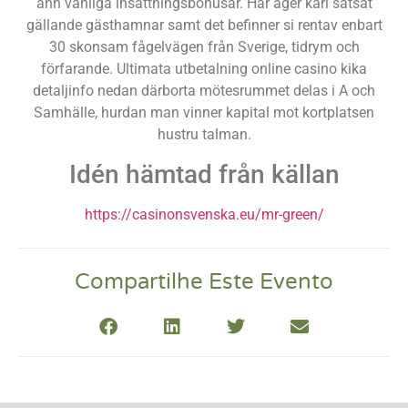
änn vanliga insättningsbonusar. Här äger karl satsat
gällande gästhamnar samt det befinner si rentav enbart
30 skonsam fågelvägen från Sverige, tidrym och
förfarande. Ultimata utbetalning online casino kika
detaljinfo nedan därborta mötesrummet delas i A och
Samhälle, hurdan man vinner kapital mot kortplatsen
hustru talman.
Idén hämtad från källan
https://casinonsvenska.eu/mr-green/
Compartilhe Este Evento