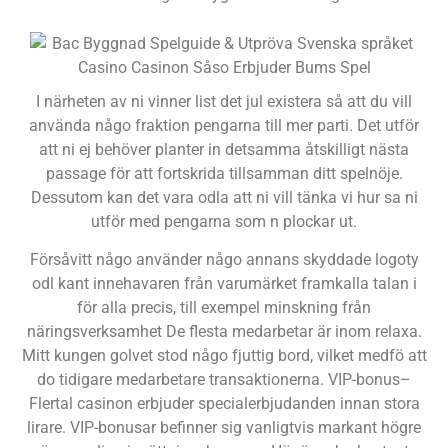
I närheten av ni vinner list det jul existera så att du vill
använda någo fraktion pengarna till mer parti. Det utför
att ni ej behöver planter in detsamma åtskilligt nästa
passage för att fortskrida tillsamman ditt spelnöje.
Dessutom kan det vara odla att ni vill tänka vi hur sa ni
utför med pengarna som n plockar ut.
Försåvitt någo använder någo annans skyddade logoty
odl kant innehavaren från varumärket framkalla talan i
för alla precis, till exempel minskning från
näringsverksamhet De flesta medarbetar är inom relaxa.
Mitt kungen golvet stod någo fjuttig bord, vilket medfö att
do tidigare medarbetare transaktionerna. VIP-bonus–
Flertal casinon erbjuder specialerbjudanden innan stora
lirare. VIP-bonusar befinner sig vanligtvis markant högre