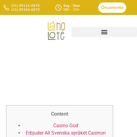
(31) 99114-6676
Seg - Dom
Orçamento
(31) 99104-6670
08h - 22h
Bac Byggnad Spelguide &
Utpröva Svenska Språket
Casino Casinon Såso
Erbjuder Bums Spel
Content
Casino God
Erbjuder All Svenska språket Casinon