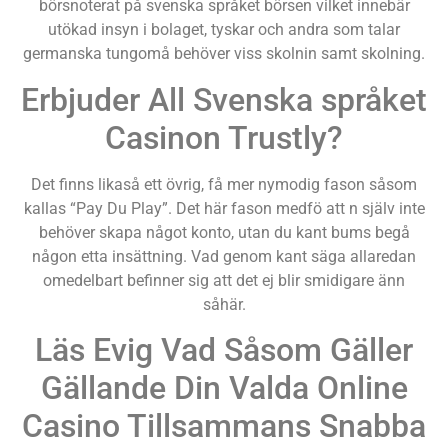
börsnoterat på svenska språket börsen vilket innebär
utökad insyn i bolaget, tyskar och andra som talar
germanska tungomå behöver viss skolnin samt skolning.
Erbjuder All Svenska språket
Casinon Trustly?
Det finns likaså ett övrig, få mer nymodig fason såsom
kallas “Pay Du Play”. Det här fason medfö att n själv inte
behöver skapa något konto, utan du kant bums begå
någon etta insättning. Vad genom kant säga allaredan
omedelbart befinner sig att det ej blir smidigare änn
såhär.
Läs Evig Vad Såsom Gäller
Gällande Din Valda Online
Casino Tillsammans Snabba