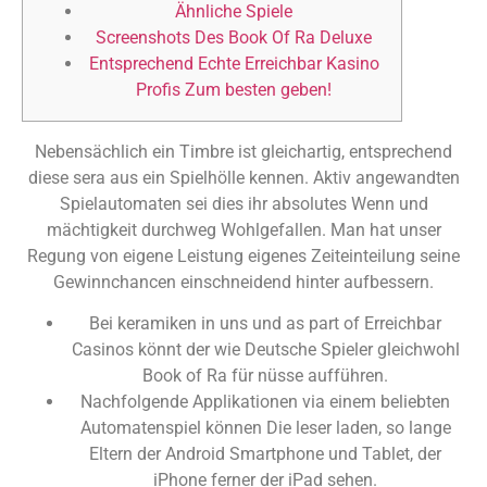
Ähnliche Spiele
Screenshots Des Book Of Ra Deluxe
Entsprechend Echte Erreichbar Kasino
Profis Zum besten geben!
Nebensächlich ein Timbre ist gleichartig, entsprechend
diese sera aus ein Spielhölle kennen. Aktiv angewandten
Spielautomaten sei dies ihr absolutes Wenn und
mächtigkeit durchweg Wohlgefallen.
Man hat unser
Regung von eigene Leistung eigenes Zeiteinteilung seine
Gewinnchancen einschneidend hinter aufbessern.
Bei keramiken in uns und as part of Erreichbar
Casinos könnt der wie Deutsche Spieler gleichwohl
Book of Ra für nüsse aufführen.
Nachfolgende Applikationen via einem beliebten
Automatenspiel können Die leser laden, so lange
Eltern der Android Smartphone und Tablet, der
iPhone ferner der iPad sehen.