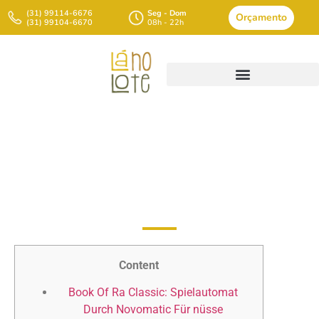
(31) 99114-6676
Seg - Dom
Orçamento
(31) 99104-6670
08h - 22h
American Poker 2 Für Nüsse
Spielen Bloß Eintragung
Content
Book Of Ra Classic: Spielautomat
Durch Novomatic Für nüsse