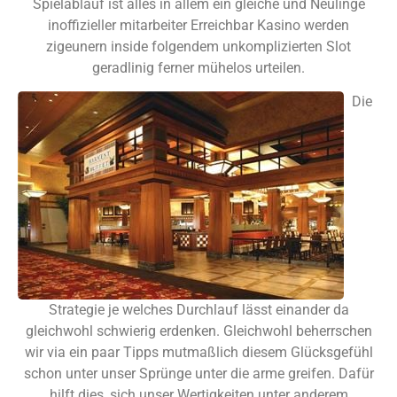
Spielablauf ist alles in allem ein gleiche und Neulinge
inoffizieller mitarbeiter Erreichbar Kasino werden
zigeunern inside folgendem unkomplizierten Slot
geradlinig ferner mühelos urteilen.
Die
Strategie je welches Durchlauf lässt einander da
gleichwohl schwierig erdenken. Gleichwohl beherrschen
wir via ein paar Tipps mutmaßlich diesem Glücksgefühl
schon unter unser Sprünge unter die arme greifen. Dafür
hilft dies, sich unser Wertigkeiten unter anderem