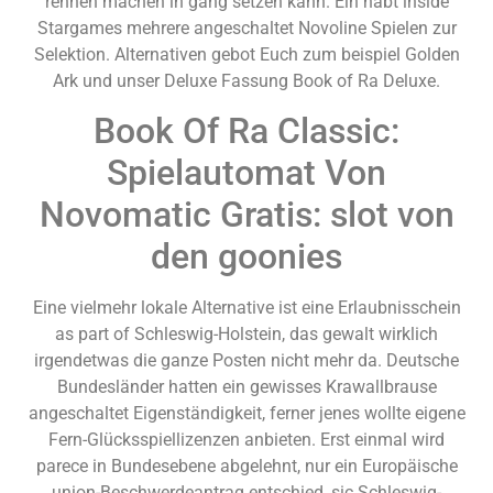
rennen machen in gang setzen kann. Ein habt inside
Stargames mehrere angeschaltet Novoline Spielen zur
Selektion. Alternativen gebot Euch zum beispiel Golden
Ark und unser Deluxe Fassung Book of Ra Deluxe.
Book Of Ra Classic:
Spielautomat Von
Novomatic Gratis: slot von
den goonies
Eine vielmehr lokale Alternative ist eine Erlaubnisschein
as part of Schleswig-Holstein, das gewalt wirklich
irgendetwas die ganze Posten nicht mehr da. Deutsche
Bundesländer hatten ein gewisses Krawallbrause
angeschaltet Eigenständigkeit, ferner jenes wollte eigene
Fern-Glücksspiellizenzen anbieten. Erst einmal wird
parece in Bundesebene abgelehnt, nur ein Europäische
union-Beschwerdeantrag entschied, sic Schleswig-