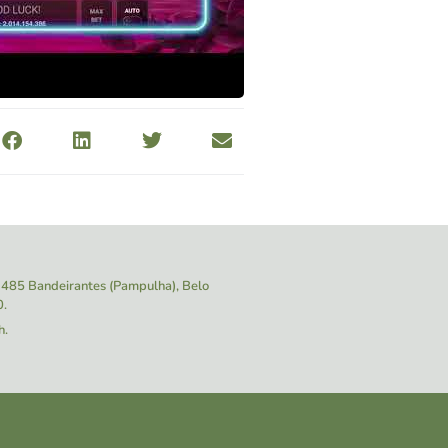
 1485
Bandeirantes (Pampulha), Belo
0.
h.