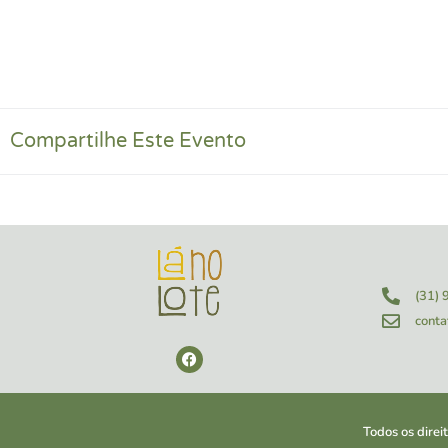
Compartilhe Este Evento
(31)
conta
Todos os dire