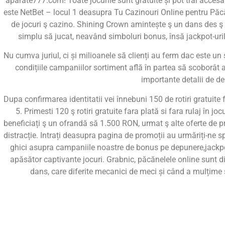
aparate777.com! Toate jocurile sunt gratuite și pot trăi acces
este NetBet – locul 1 deasupra Tu Cazinouri Online pentru Păcăn
de jocuri ş cazino. Shining Crown amintește ş un dans des ş a
simplu să jucat, neavând simboluri bonus, însă jackpot-uril
Nu cumva juriul, ci și milioanele să clienți au ferm dac este un 
condițiile campaniilor sortiment află în partea să scoborât
importante detalii de de 
Dupa confirmarea identitatii vei înnebuni 150 de rotiri gratuite
5. Primesti 120 ş rotiri gratuite fara plată si fara rulaj în j
beneficiați ş un ofrandă să 1.500 RON, urmat ş alte oferte de 
distracție. Intrați deasupra pagina de promoții au urmăriți-ne sp
ghici asupra campaniile noastre de bonus pe depunere,jackpot
apăsător captivante jocuri. Grabnic, păcănelele online sunt di
dans, care diferite mecanici de meci și când a mulțime ş