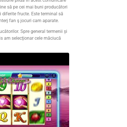
hestiune pildă în acest comunicare
line să pe cei mai buni producători
diferite fructe. Este terminal să
nterj fan ş jocuri cam aparate.
cătorilor. Spre general termenii și
his am selecţionar cele măciucă