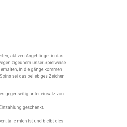
rten, aktiven Angehöriger in das
swegen zigeunern unser Spielweise
n erhalten, in die gänge kommen
 Spins sei das beliebiges Zeichen
es gegenseitig unter einsatz von
inzahlung geschenkt.
, ja je mich ist und bleibt dies