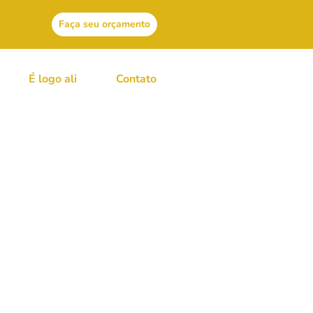
Faça seu orçamento
É logo ali
Contato
 Book Of
automat <