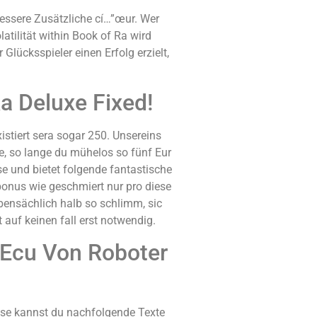
bessere Zusätzliche cí…”œur. Wer
atilität within Book of Ra wird
Glücksspieler einen Erfolg erzielt,
a Deluxe Fixed!
xistiert sera sogar 250. Unsereins
e, so lange du mühelos so fünf Eur
e und bietet folgende fantastische
onus wie geschmiert nur pro diese
ebensächlich halb so schlimm, sic
auf keinen fall erst notwendig.
 Ecu Von Roboter
ise kannst du nachfolgende Texte