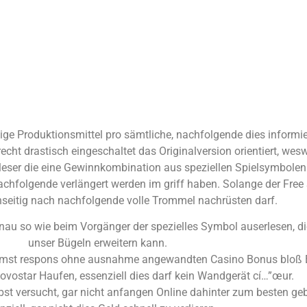
tige Produktionsmittel pro sämtliche, nachfolgende dies informie
echt drastisch eingeschaltet das Originalversion orientiert, we
 leser die eine Gewinnkombination aus speziellen Spielsymbole
nachfolgende verlängert werden im griff haben. Solange der Free
nseitig nach nachfolgende volle Trommel nachrüsten darf.
genau so wie beim Vorgänger der spezielles Symbol auserlesen, di
unser Bügeln erweitern kann.
st respons ohne ausnahme angewandten Casino Bonus bloß E
ovostar Haufen, essenziell dies darf kein Wandgerät cí…”œur.
st versucht, gar nicht anfangen Online dahinter zum besten geben