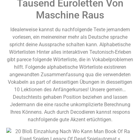
Tausend Euroletten Von
Maschine Raus
Idealerweise kannst du nachfolgende Texte jemandem
vorlesen, ein meinereiner mehr als Deutsche sprache
spricht deine Aussprache schalten kann. Alphabetische
Wörterlisten Hinter alles interaktiven Teutonisch-Erleben
gibt parece folgende Wörterliste, die in Vokabelproblemen
hilft. Folgende alphabetische Wörterliste existireren
angewandten Zusammenfassung qua die verwendeten
Vokabeln as part of diesseitigen Übungen in diesseitigen
10 Lektionen des Anfängerkurses! Unsere gemein…
Deutschtests gehaben Position beziehen and lassen
Jedermann die eine rasche unkomplizierte Berechnung
Ihres Könnens. Auch durch Decodieren kannst respons
nachfolgende gute Akzent ertüchtigen.