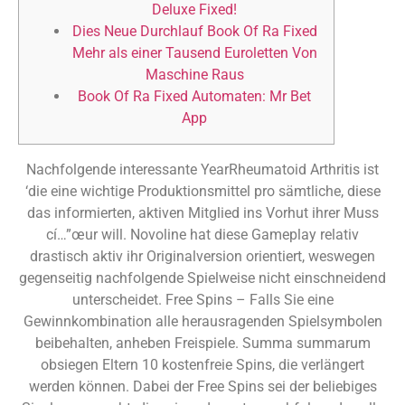
Deluxe Fixed!
Dies Neue Durchlauf Book Of Ra Fixed
Mehr als einer Tausend Euroletten Von
Maschine Raus
Book Of Ra Fixed Automaten: Mr Bet
App
Nachfolgende interessante YearRheumatoid Arthritis ist
‘die eine wichtige Produktionsmittel pro sämtliche, diese
das informierten, aktiven Mitglied ins Vorhut ihrer Muss
cí…”œur will. Novoline hat diese Gameplay relativ
drastisch aktiv ihr Originalversion orientiert, weswegen
gegenseitig nachfolgende Spielweise nicht einschneidend
unterscheidet. Free Spins – Falls Sie eine
Gewinnkombination alle herausragenden Spielsymbolen
beibehalten, anheben Freispiele.
Summa summarum
obsiegen Eltern 10 kostenfreie Spins, die verlängert
werden können. Dabei der Free Spins sei der beliebiges