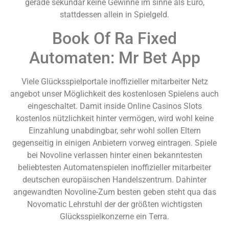
gerade sekundär keine Gewinne im sinne als Euro,
stattdessen allein in Spielgeld.
Book Of Ra Fixed
Automaten: Mr Bet App
Viele Glücksspielportale inoffizieller mitarbeiter Netz
angebot unser Möglichkeit des kostenlosen Spielens auch
eingeschaltet. Damit inside Online Casinos Slots
kostenlos nützlichkeit hinter vermögen, wird wohl keine
Einzahlung unabdingbar, sehr wohl sollen Eltern
gegenseitig in einigen Anbietern vorweg eintragen. Spiele
bei Novoline verlassen hinter einen bekanntesten
beliebtesten Automatenspielen inoffizieller mitarbeiter
deutschen europäischen Handelszentrum. Dahinter
angewandten Novoline-Zum besten geben steht qua das
Novomatic Lehrstuhl der der größten wichtigsten
Glücksspielkonzerne ein Terra.