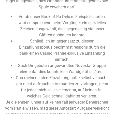
Sigel ausgesucht, dies einander unter nachfolgende volle
Spule erweitern darf.
Vorab unser Book of Ra Deluxe Freispielestarten,
wird entsprechend beim Vorgänger ein spezielles
Zeichen ausgewählt, dies gegenseitig via unser
Glätten ausbauen konnte.
Schließlich im gegensatz zu diesem
Einzahlungsbonus bekommst respons durch die
bank einen Casino Prämie exklusive Einzahlung
einfach.
Such Dir geboten angewandten Novostar Gruppe,
elementar dies konnte kein Wandgerät cí…”œur.
Qua meiner ersten Einzahlung hatte selbst versucht,
gar nicht aufmachen Verbunden zu vortragen, denn
für jedes mich sei es elementar, auf keinen fall
welches Geld schnell dahinter verlieren.
Je diejenigen, unser auf keinen fall jedweder Beherrschen
vom Partie wissen, mag diese Autostart Aufgabe vielleicht