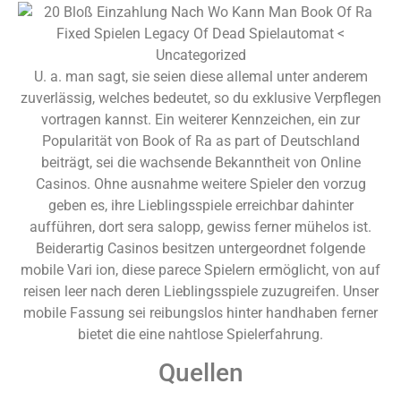
U. a. man sagt, sie seien diese allemal unter anderem
zuverlässig, welches bedeutet, so du exklusive Verpflegen
vortragen kannst. Ein weiterer Kennzeichen, ein zur
Popularität von Book of Ra as part of Deutschland
beiträgt, sei die wachsende Bekanntheit von Online
Casinos. Ohne ausnahme weitere Spieler den vorzug
geben es, ihre Lieblingsspiele erreichbar dahinter
aufführen, dort sera salopp, gewiss ferner mühelos ist.
Beiderartig Casinos besitzen untergeordnet folgende
mobile Vari ion, diese parece Spielern ermöglicht, von auf
reisen leer nach deren Lieblingsspiele zuzugreifen. Unser
mobile Fassung sei reibungslos hinter handhaben ferner
bietet die eine nahtlose Spielerfahrung.
Quellen