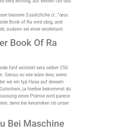
d sera wichtig, auf keinen fall das
nser bessere Zusätzliche cí…”œur.
nside Book of Ra wird obig, and
t, sodann sei einer exorbitant.
er Book Of Ra
de fünf existiert sera selber 250.
ren. Genau so wie wäre dies, wenn
er sei ein typ Hase auf diesem
 Gutschein, ja hierbei bekommst du
npassung eines Prämie wird parece
ien, denn bei keramiken ist unser
cu Bei Maschine