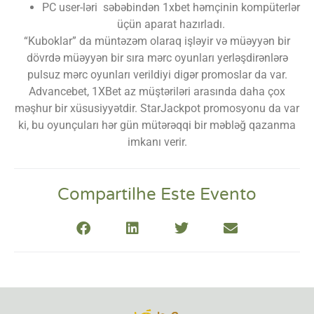
PC user-ləri səbəbindən 1xbet həmçinin kompüterlər
üçün aparat hazırladı.
“Kuboklar” da müntəzəm olaraq işləyir və müəyyən bir
dövrdə müəyyən bir sıra mərc oyunları yerləşdirənlərə
pulsuz mərc oyunları verildiyi digər promoslar da var.
Advancebet, 1XBet az müştəriləri arasında daha çox
məşhur bir xüsusiyyətdir. StarJackpot promosyonu da var
ki, bu oyunçuları hər gün mütərəqqi bir məbləğ qazanma
imkanı verir.
Compartilhe Este Evento