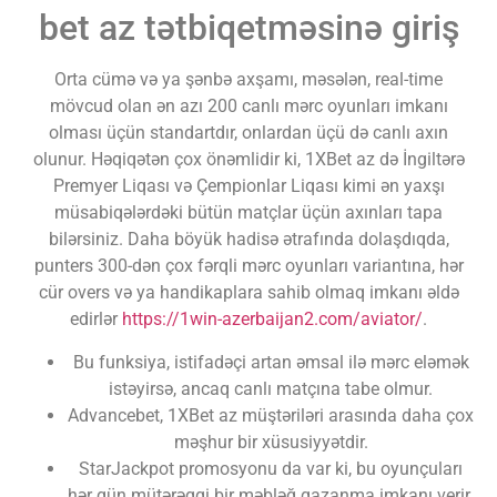
bet az tətbiqetməsinə giriş
Orta cümə və ya şənbə axşamı, məsələn, real-time
mövcud olan ən azı 200 canlı mərc oyunları imkanı
olması üçün standartdır, onlardan üçü də canlı axın
olunur. Həqiqətən çox önəmlidir ki, 1XBet az də İngiltərə
Premyer Liqası və Çempionlar Liqası kimi ən yaxşı
müsabiqələrdəki bütün matçlar üçün axınları tapa
bilərsiniz. Daha böyük hadisə ətrafında dolaşdıqda,
punters 300-dən çox fərqli mərc oyunları variantına, hər
cür overs və ya handikaplara sahib olmaq imkanı əldə
edirlər
https://1win-azerbaijan2.com/aviator/
.
Bu funksiya, istifadəçi artan əmsal ilə mərc eləmək
istəyirsə, ancaq canlı matçına tabe olmur.
Advancebet, 1XBet az müştəriləri arasında daha çox
məşhur bir xüsusiyyətdir.
StarJackpot promosyonu da var ki, bu oyunçuları
hər gün mütərəqqi bir məbləğ qazanma imkanı verir.