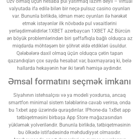
Üzv olmaq üçün hesaba pul yatırmaq lazım deyil – virtual
valyutada ifa edilə bilən bir neçə pulsuz casino oyunları
var. Bununla birlikdə, idman mərc oyunları ilə hərəkət
etmək istəyənlər ilk növbədə pul vəsaitlərini
yerləşdirməlidirlər.1XBET azerbaycan 1XBET AZ Bürcün
ən böyük problemlərindən biri şəffaflıqla bağlı olduqca az
miqdarda möhtəşəm bir şöhrət əldə etdikləri üsuldur.
Qələbələrə daxil olmaq üçün olduqca çətin tapan
qazandıqları çox sayda hesabat var, baxmayaraq ki, belə
hallarda hekayənin hər iki tərəfi həmişə aydındır.
Əmsal formatını seçmək imkanı
Siyahının istehsalçısı və ya modeli yoxdursa, ancaq
smartfon minimal sistem tələblərinə cavab verirsə, onda
bu 1xbet app üzərində quraşdırılar. IPhone-da 1xBet app
tətbiqetməsini birbaşa App Store mağazasından
yükləmək yolveriləndir. Bununla birlikdə, tətbiqetməsinin
bu ölkədə istifadəsində məhdudiyyət olmasıdır.