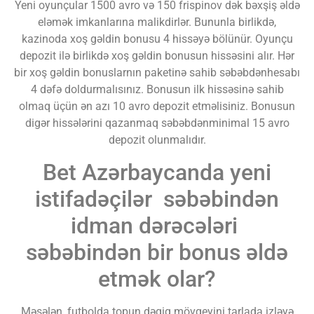
Yeni oyunçular 1500 avro və 150 ​​frispinov dək bəxşiş əldə
eləmək imkanlarına malikdirlər. Bununla birlikdə,
kazinoda xoş gəldin bonusu 4 hissəyə bölünür. Oyunçu
depozit ilə birlikdə xoş gəldin bonusun hissəsini alır. Hər
bir xoş gəldin bonuslarnın paketinə sahib səbəbdənhesabı
4 dəfə doldurmalısınız. Bonusun ilk hissəsinə sahib
olmaq üçün ən azı 10 avro depozit etməlisiniz. Bonusun
digər hissələrini qazanmaq səbəbdənminimal 15 avro
depozit olunmalıdır.
Bet Azərbaycanda yeni
istifadəçilər səbəbindən
idman dərəcələri
səbəbindən bir bonus əldə
etmək olar?
Məsələn, futbolda topun dəqiq mövqeyini tarlada izləyə