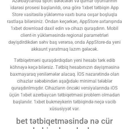
Azərbaycanda sport dərəcələri və qumar oyunlarının
idarəsi prosesi başlanıldı, ona görə 1xbet tətbiqin App
Store vasitəsilə yüklənmə vaxtı buna oxşar boşluqla
rastlaşa bilərsiniz. Ondan keçərkən, AppStore axtarışında
1xbet download daxil edin və cihazı quraşdırın. Mobil
client-in yükləməsində regional parametrləri
dəyişdirdikdən səhv baş verərsə, onda AppStore-da yeni
akkaunt yaratmaq lazım gələcək.
Tətbiqetməni quraşdırdıqdan yeni hesabı tərk edib
köhnəyə keçə bilərsiz. Tətbiq hesabınızın dəyişməsinə
baxmayaraq yeniləmələr alacaq. İOS nəzarətində olan
cihazlar səbəbindən aşağıdakı minimal tələblər
quraşdırılmışdır. Cihazların öncəki versiyalarında iOS
üçün 1xbet azerbaycan tətbiqetməsi problem olmadan
başlanılır. 1xbet bukmeykerin tətbiqində neçə vacib
xüsusiyyət var.
bet tətbiqetməsində nə cür