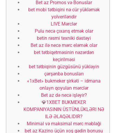
Bet az Promos və Bonuslar
bet mobi tətbiqini nə cür yükləmək
yolveriləndir
LIVE Mərclər
Pulu necə çıxarış etmək olar
betin rəsmi texniki dəstəyi
Bet az ilə necə mərc eləmək olar
bet tətbiqetməsinin nəzərdən
keçirilməsi
bet tətbiqinin güzgüsünü yükləyin
çərşənbə bonusları
«1xBet» bukmeker şirkəti – idmana
onlayn qoyulan mərclər
Bet az də necə işləyir?
💎1XBET BUKMEKER
KOMPANIYASININ ÜSTÜNLÜKLƏRI NƏ
ILƏ ƏLAQƏLIDIR?
Minimal və maksimal mərc məbləği
bet az Kazino üçün xoş gədin bonusu