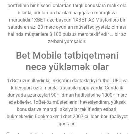
portfelinin bir hissəsi onlardan fərqli bonuslara malik ola
bilər ki, bunlardan bəziləri həqiqətən maraqlı və
maraqlıdır.1XBET azerbaycan 1XBET AZ Müştərilərə bir
satırda ən azı 20 mərc oyunları müvəffəqiyyətsiz olması
halında müştərilərə $ 100 pulsuz mərc təklif edir … bir az
zərbəni yumşaldır.
Bet Mobile tətbiqetməni
necə yükləmək olar
1xBet uzun illərdir ki, inkişafını dəstəklədiyi futbol, UFC və
kibersport üzrə mərclər xüsusilə populyardır. Gündəlik
dünyada azarkeşləri 90+ idman hadisələrinə 1000+ mərc
edə bilərlər. 1xBet-öz müştərilərini həvəsləndirən, yüksək
bonuslar və maraqlı aksiyalar təklif edən etibarlı
bukmekerdir. Bookmaker 1xbet 2007-ci ildən bəri fəaliyyət
göstərir.