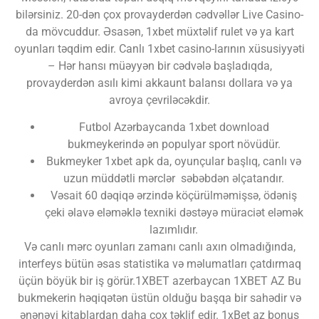
bilərsiniz. 20-dən çox provayderdən cədvəllər Live Casino-
da mövcuddur. Əsasən, 1xbet müxtəlif rulet və ya kart
oyunları təqdim edir. Canlı 1xbet casino-larının xüsusiyyəti
– Hər hansı müəyyən bir cədvələ başladıqda,
provayderdən asılı kimi akkaunt balansı dollara və ya
avroya çevriləcəkdir.
Futbol Azərbaycanda 1xbet download
bukmeykerində ən populyar sport növüdür.
Bukmeyker 1xbet apk da, oyunçular başlıq, canlı və
uzun müddətli mərclər səbəbdən əlçatandır.
Vəsait 60 dəqiqə ərzində köçürülməmişsə, ödəniş
çeki əlavə eləməklə texniki dəstəyə müraciət eləmək
lazımlıdır.
Və canlı mərc oyunları zamanı canlı axın olmadığında,
interfeys bütün əsas statistika və məlumatları çatdırmaq
üçün böyük bir iş görür.1XBET azerbaycan 1XBET AZ Bu
bukmekerin həqiqətən üstün olduğu başqa bir sahədir və
ənənəvi kitablardan daha çox təklif edir. 1xBet az bonus