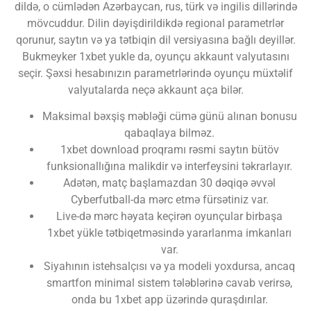
dildə, o cümlədən Azərbaycan, rus, türk və ingilis dillərində
mövcuddur. Dilin dəyişdirildikdə regional parametrlər
qorunur, saytın və ya tətbiqin dil versiyasına bağlı deyillər.
Bukmeyker 1xbet yukle da, oyunçu akkaunt valyutasını
seçir. Şəxsi hesabınızın parametrlərində oyunçu müxtəlif
valyutalarda neçə akkaunt aça bilər.
Maksimal bəxşiş məbləği cümə günü alınan bonusu
qabaqlaya bilməz.
1xbet download proqramı rəsmi saytın bütöv
funksionallığına malikdir və interfeysini təkrarlayır.
Adətən, matç başlamazdan 30 dəqiqə əvvəl
Cyberfutball-da mərc etmə fürsətiniz var.
Live-də mərc həyata keçirən oyunçular birbaşa
1xbet yükle tətbiqetməsində yararlanma imkanları
var.
Siyahının istehsalçısı və ya modeli yoxdursa, ancaq
smartfon minimal sistem tələblərinə cavab verirsə,
onda bu 1xbet app üzərində quraşdırılar.