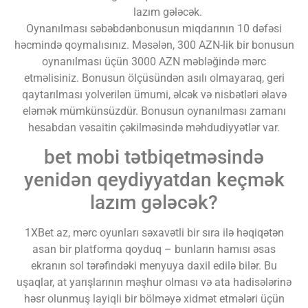
lazım gələcək.
Oynanılması səbəbdənbonusun miqdarının 10 dəfəsi
həcmində qoymalısınız. Məsələn, 300 AZN-lik bir bonusun
oynanılması üçün 3000 AZN məbləğində mərc
etməlisiniz. Bonusun ölçüsündən asılı olmayaraq, geri
qaytarılması yolverilən ümumi, əlcək və nisbətləri əlavə
eləmək mümkünsüzdür. Bonusun oynanılması zamanı
hesabdan vəsaitin çəkilməsində məhdudiyyətlər var.
bet mobi tətbiqetməsində
yenidən qeydiyyatdan keçmək
lazım gələcək?
1XBet az, mərc oyunları səxavətli bir sıra ilə həqiqətən
asan bir platforma qoyduq – bunların hamısı əsas
ekranın sol tərəfindəki menyuya daxil edilə bilər. Bu
uşaqlar, at yarışlarının məşhur olması və ata hadisələrinə
həsr olunmuş layiqli bir bölməyə xidmət etmələri üçün