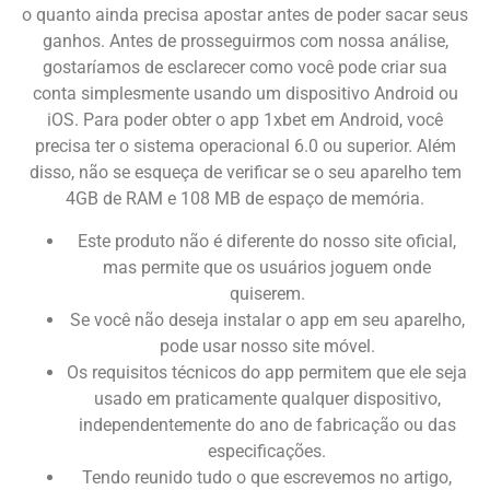
o quanto ainda precisa apostar antes de poder sacar seus
ganhos. Antes de prosseguirmos com nossa análise,
gostaríamos de esclarecer como você pode criar sua
conta simplesmente usando um dispositivo Android ou
iOS. Para poder obter o app 1xbet em Android, você
precisa ter o sistema operacional 6.0 ou superior. Além
disso, não se esqueça de verificar se o seu aparelho tem
4GB de RAM e 108 MB de espaço de memória.
Este produto não é diferente do nosso site oficial,
mas permite que os usuários joguem onde
quiserem.
Se você não deseja instalar o app em seu aparelho,
pode usar nosso site móvel.
Os requisitos técnicos do app permitem que ele seja
usado em praticamente qualquer dispositivo,
independentemente do ano de fabricação ou das
especificações.
Tendo reunido tudo o que escrevemos no artigo,