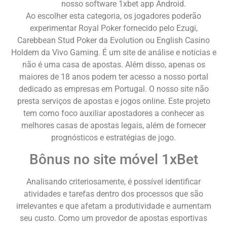
nosso software 1xbet app Android.
Ao escolher esta categoria, os jogadores poderão
experimentar Royal Poker fornecido pelo Ezugi,
Carebbean Stud Poker da Evolution ou English Casino
Holdem da Vivo Gaming. É um site de análise e notícias e
não é uma casa de apostas. Além disso, apenas os
maiores de 18 anos podem ter acesso a nosso portal
dedicado as empresas em Portugal. O nosso site não
presta serviços de apostas e jogos online. Este projeto
tem como foco auxiliar apostadores a conhecer as
melhores casas de apostas legais, além de fornecer
prognósticos e estratégias de jogo.
Bônus no site móvel 1xBet
Analisando criteriosamente, é possível identificar
atividades e tarefas dentro dos processos que são
irrelevantes e que afetam a produtividade e aumentam
seu custo. Como um provedor de apostas esportivas