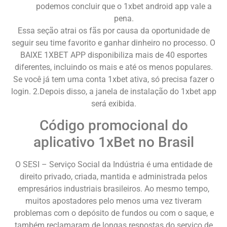
podemos concluir que o 1xbet android app vale a
pena.
Essa seção atrai os fãs por causa da oportunidade de
seguir seu time favorito e ganhar dinheiro no processo. O
BAIXE 1XBET APP disponibiliza mais de 40 esportes
diferentes, incluindo os mais e até os menos populares.
Se você já tem uma conta 1xbet ativa, só precisa fazer o
login. 2.Depois disso, a janela de instalação do 1xbet app
será exibida.
Código promocional do
aplicativo 1xBet no Brasil
O SESI – Serviço Social da Indústria é uma entidade de
direito privado, criada, mantida e administrada pelos
empresários industriais brasileiros. Ao mesmo tempo,
muitos apostadores pelo menos uma vez tiveram
problemas com o depósito de fundos ou com o saque, e
também reclamaram de longas respostas do serviço de