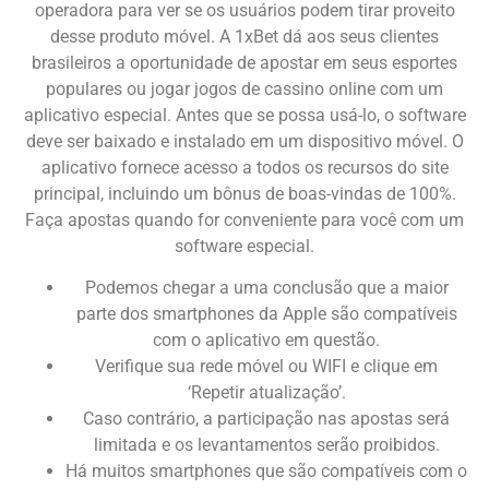
operadora para ver se os usuários podem tirar proveito
desse produto móvel. A 1xBet dá aos seus clientes
brasileiros a oportunidade de apostar em seus esportes
populares ou jogar jogos de cassino online com um
aplicativo especial. Antes que se possa usá-lo, o software
deve ser baixado e instalado em um dispositivo móvel. O
aplicativo fornece acesso a todos os recursos do site
principal, incluindo um bônus de boas-vindas de 100%.
Faça apostas quando for conveniente para você com um
software especial.
Podemos chegar a uma conclusão que a maior
parte dos smartphones da Apple são compatíveis
com o aplicativo em questão.
Verifique sua rede móvel ou WIFI e clique em
‘Repetir atualização’.
Caso contrário, a participação nas apostas será
limitada e os levantamentos serão proibidos.
Há muitos smartphones que são compatíveis com o