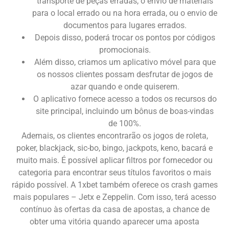
transporte de peças erradas, o envio de materiais
para o local errado ou na hora errada, ou o envio de
documentos para lugares errados.
Depois disso, poderá trocar os pontos por códigos
promocionais.
Além disso, criamos um aplicativo móvel para que
os nossos clientes possam desfrutar de jogos de
azar quando e onde quiserem.
O aplicativo fornece acesso a todos os recursos do
site principal, incluindo um bônus de boas-vindas
de 100%.
Ademais, os clientes encontrarão os jogos de roleta,
poker, blackjack, sic-bo, bingo, jackpots, keno, bacará e
muito mais. É possível aplicar filtros por fornecedor ou
categoria para encontrar seus títulos favoritos o mais
rápido possível. A 1xbet também oferece os crash games
mais populares – Jetx e Zeppelin. Com isso, terá acesso
contínuo às ofertas da casa de apostas, a chance de
obter uma vitória quando aparecer uma aposta