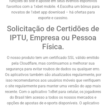
funções do site e aposte em seus eventos esportivos
favoritos com a 1xbet mobile. 4.Escolha um bônus para
novatos de 1xbet app download – há ofertas para
esporte e cassino.
Solicitação de Certidões de
IPTU, Empresa ou Pessoa
Física.
O nosso produto tem um certificado SSL válido emitido
pela Сlоudflare, mas continuamos a melhorar sua
segurança para evitar roubos de dados ou qualquer erro.
Os aplicativos também são atualizados regularmente, por
isso recomendamos aos usuários móveis que verifiquem
o site regularmente para manter uma versão do app mais
recente. Com o aplicativo 1xBet para celular, os jogadores
do Brasil têm acesso a todos os nossos mercados e
opções de apostas de e-sports disponíveis. O aplicativo