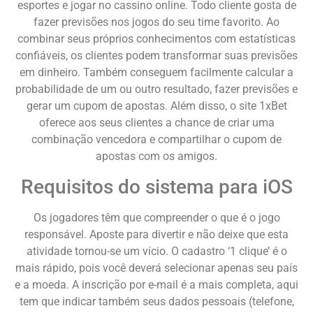
esportes e jogar no cassino online. Todo cliente gosta de
fazer previsões nos jogos do seu time favorito. Ao
combinar seus próprios conhecimentos com estatísticas
confiáveis, os clientes podem transformar suas previsões
em dinheiro. Também conseguem facilmente calcular a
probabilidade de um ou outro resultado, fazer previsões e
gerar um cupom de apostas. Além disso, o site 1xBet
oferece aos seus clientes a chance de criar uma
combinação vencedora e compartilhar o cupom de
apostas com os amigos.
Requisitos do sistema para iOS
Os jogadores têm que compreender o que é o jogo
responsável. Aposte para divertir e não deixe que esta
atividade tornou-se um vício. O cadastro ‘1 clique’ é o
mais rápido, pois você deverá selecionar apenas seu país
e a moeda. A inscrição por e-mail é a mais completa, aqui
tem que indicar também seus dados pessoais (telefone,