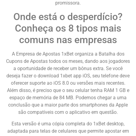
promissora.
Onde está o desperdício?
Conheça os 8 tipos mais
comuns nas empresas
A Empresa de Apostas 1xBet organiza a Batalha dos
Cupons de Apostas todos os meses, dando aos jogadores
a oportunidade de receber um bônus extra. Se você
deseja fazer o download 1xbet app iOS, seu telefone deve
oferecer suporte ao iOS 8.0 ou versões mais recentes.
Além disso, é preciso que o seu celular tenha RAM 1 GB e
espaço de memória de 84 MB. Podemos chegar a uma
conclusão que a maior parte dos smartphones da Apple
são compatíveis com o aplicativo em questão.
Esta versão é uma cópia completa do 1xBet desktop,
adaptada para telas de celulares que permite apostar em