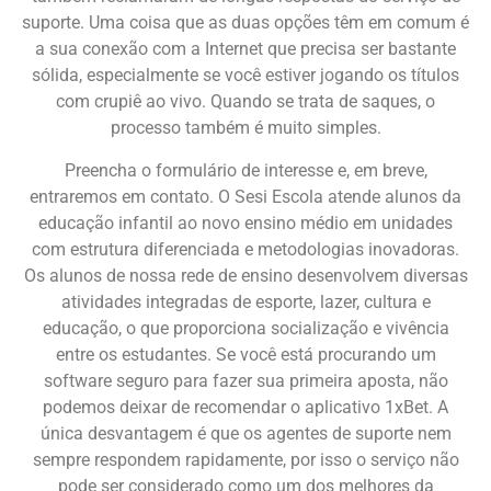
suporte. Uma coisa que as duas opções têm em comum é
a sua conexão com a Internet que precisa ser bastante
sólida, especialmente se você estiver jogando os títulos
com crupiê ao vivo. Quando se trata de saques, o
processo também é muito simples.
Preencha o formulário de interesse e, em breve,
entraremos em contato. O Sesi Escola atende alunos da
educação infantil ao novo ensino médio em unidades
com estrutura diferenciada e metodologias inovadoras.
Os alunos de nossa rede de ensino desenvolvem diversas
atividades integradas de esporte, lazer, cultura e
educação, o que proporciona socialização e vivência
entre os estudantes. Se você está procurando um
software seguro para fazer sua primeira aposta, não
podemos deixar de recomendar o aplicativo 1xBet. A
única desvantagem é que os agentes de suporte nem
sempre respondem rapidamente, por isso o serviço não
pode ser considerado como um dos melhores da