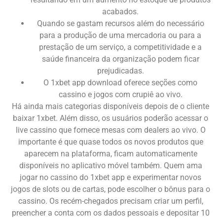
acabados.
Quando se gastam recursos além do necessário
para a produção de uma mercadoria ou para a
prestação de um serviço, a competitividade e a
saúde financeira da organização podem ficar
prejudicadas.
O 1xbet app download oferece seções como
cassino e jogos com crupiê ao vivo.
Há ainda mais categorias disponíveis depois de o cliente
baixar 1xbet. Além disso, os usuários poderão acessar o
live cassino que fornece mesas com dealers ao vivo. O
importante é que quase todos os novos produtos que
aparecem na plataforma, ficam automaticamente
disponíveis no aplicativo móvel também. Quem ama
jogar no cassino do 1xbet app e experimentar novos
jogos de slots ou de cartas, pode escolher o bônus para o
cassino. Os recém-chegados precisam criar um perfil,
preencher a conta com os dados pessoais e depositar 10