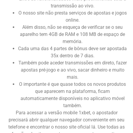
transmissão ao vivo.
O nosso site não presta serviços de apostas e jogos
online.
Além disso, não se esqueça de verificar se o seu
aparelho tem 4GB de RAM e 108 MB de espaço de
memória.
Cada uma das 4 partes de bônus deve ser apostada
35x dentro de 7 dias.
Também pode aceder transmissões em direto, fazer
apostas pré-jogo e ao vivo, sacar dinheiro e muito
mais.
O importante é que quase todos os novos produtos
que aparecem na plataforma, ficam
automaticamente disponíveis no aplicativo móvel
também.
Para acessar a versão mobile 1xbet, o apostador
precisará abrir qualquer navegador conveniente em seu
telefone e encontrar o nosso site oficial lá. Use todas as