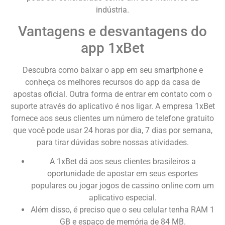
indústria.
Vantagens e desvantagens do
app 1xBet
Descubra como baixar o app em seu smartphone e
conheça os melhores recursos do app da casa de
apostas oficial. Outra forma de entrar em contato com o
suporte através do aplicativo é nos ligar. A empresa 1xBet
fornece aos seus clientes um número de telefone gratuito
que você pode usar 24 horas por dia, 7 dias por semana,
para tirar dúvidas sobre nossas atividades.
A 1xBet dá aos seus clientes brasileiros a
oportunidade de apostar em seus esportes
populares ou jogar jogos de cassino online com um
aplicativo especial.
Além disso, é preciso que o seu celular tenha RAM 1
GB e espaço de memória de 84 MB.