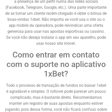
a presença de um perfil numa das redes sociais
(Facebook, Telegram, Google, etc.). Uma parte importante
de se tornar um cliente recém-chegado é obter o bônus de
boas-vindas 1xbet. Não importa se você usa o site ou o
app mobile da operadora, pode reivindicar uma oferta
generosa para usar nas apostas esportivas ou cassino.
Se você não deseja instalar o app em seu aparelho, pode
usar nosso site móvel.
Como entrar em contato
com o suporte no aplicativo
1xBet?
Todo o processo de transação de fundos no baixar 1xbet
é agradável e simples. O rollover pode parecer um pouco
complicado, mas é bastante direto. Recomendamos
manter um registro de suas apostas enquanto estiver
jogando, pois dessa forma, você não ficará confuso sobre