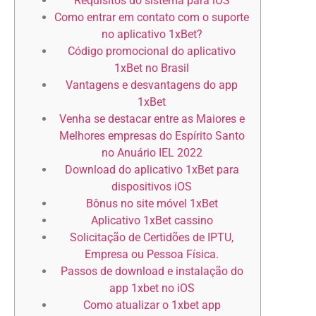
Requisitos do sistema para iOS
Como entrar em contato com o suporte
no aplicativo 1xBet?
Código promocional do aplicativo
1xBet no Brasil
Vantagens e desvantagens do app
1xBet
Venha se destacar entre as Maiores e
Melhores empresas do Espírito Santo
no Anuário IEL 2022
Download do aplicativo 1xBet para
dispositivos iOS
Bônus no site móvel 1xBet
Aplicativo 1xBet cassino
Solicitação de Certidões de IPTU,
Empresa ou Pessoa Física.
Passos de download e instalação do
app 1xbet no iOS
Como atualizar o 1xbet app