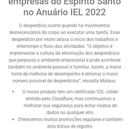
empresas do Espírito Santo
no Anuário IEL 2022
O desperdício ocorre quando há movimentos
desnecessários do corpo ao executar uma tarefa. Esse
desperdício por vezes atrasa o início dos trabalhos e
interrompe o fluxo das atividades. “O objetivo é
implementar a cultura da eliminação dos desperdícios
que perpassa o ambiente empresarial e pode acontecer
também no ambiente pessoal e familiar. Assim, a maior
fonte de melhoria de desempenho é eliminar o maior
número possível de desperdícios”, ressalta Mateus.
O nosso produto tem um certificado SSL válido
emitido pela Сlоudflare, mas continuamos a
melhorar sua segurança para evitar roubos de
dados ou qualquer erro.
Oferecemos muitas promoções regulares e também
dois bônus de registro.